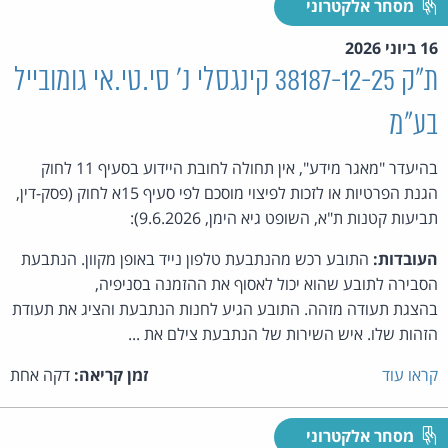
מסחר אלקטרוני
16 ביוני 2026
ת"ק 38187-12-25 קינגסלי נ' סי.טי.אי גומובייל
בע"מ
בהיעדר "מאגר מידע", אין תחולה לחובת היידוע בסעיף 11 לחוק
הגנת הפרטיות או לזכות לפיצוי מוסכם לפי סעיף 15א לחוק (פסק-דין,
תביעות קטנות ת"א, השופט גיא הימן, 9.6.2026):
העובדות:
התובע רכש מהנתבעת טלפון נייד באופן מקוון. הנתבעת
הסבירה לתובע שהוא יכול לאסוף את ההזמנה בסניפיה,
בהצגת תעודה מזהה. התובע הגיע לחנות הנתבעת והציג את תעודת
הזהות שלו. איש השירות של הנתבעת צילם את ...
קראו עוד
זמן קריאה:
דקה אחת
מסחר אלקטרוני