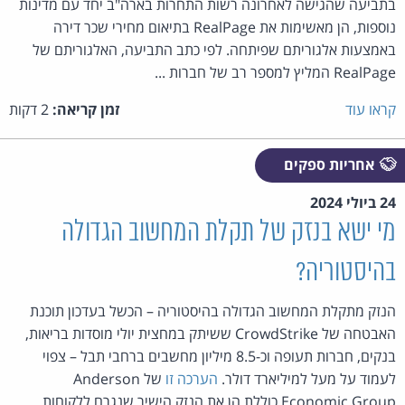
בתביעה שהגישה לאחרונה רשות התחרות בארה"ב יחד עם מדינות
נוספות, הן מאשימות את RealPage בתיאום מחירי שכר דירה
באמצעות אלגוריתם שפיתחה. לפי כתב התביעה, האלגוריתם של
RealPage המליץ למספר רב של חברות ...
קראו עוד
זמן קריאה:
2 דקות
אחריות ספקים
24 ביולי 2024
מי ישא בנזק של תקלת המחשוב הגדולה
בהיסטוריה?
הנזק מתקלת המחשוב הגדולה בהיסטוריה – הכשל בעדכון תוכנת
האבטחה של CrowdStrike ששיתק במחצית יולי מוסדות בריאות,
בנקים, חברות תעופה וכ-8.5 מיליון מחשבים ברחבי תבל – צפוי
לעמוד על מעל למיליארד דולר.
הערכה זו
של Anderson
Economic Group כוללת הן את הנזק הישיר שנגרם ללקוחות