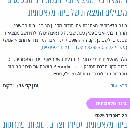
המצאה בלי ממציא ובלי הגנה. דיני הפטנטים
מגבילים המצאות של בינה מלאכותית
בינה מלאכותית מאתגרת את יסודות הקניין הרוחני. בית המשפט
המחוזי בתל-אביב פסק כעת שבינה כזו אינה יכולה להיחשב ממציאת
פטנטים. לשם כך, קבעה השופטת תמר אברהמי, נדרש ממציא אנושי
(
עש"א 33353-05-23 ת'אלר נ' רשם הפטנטים
).
אלא שהעולם חותר לתגליות מדעיות שתחשוף בינה מלאכותית. בסן
פרנסיסקו, חברת ההזנק Periodic Labs מושכת את מיטב המוחות
מחברות מובילות כדוגמת Open.AI, מטא ...
קראו עוד
זמן קריאה:
2 דקות
בינה מלאכותית
21 באפריל 2025
בינה מלאכותית וזכויות יוצרים: סוגיות ופתרונות