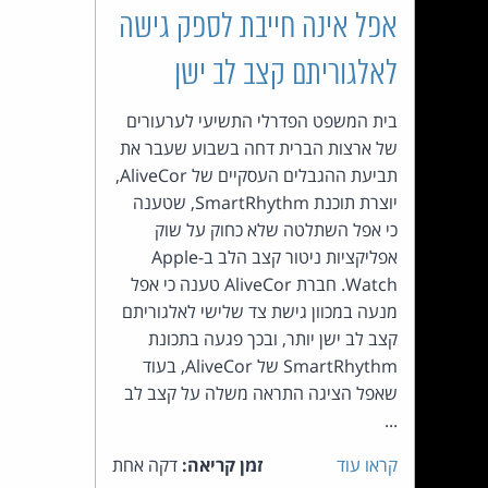
אפל אינה חייבת לספק גישה
העומד
לאלגוריתם קצב לב ישן
בראש
בית המשפט הפדרלי התשיעי לערעורים
קבוצת
של ארצות הברית דחה בשבוע שעבר את
תביעת ההגבלים העסקיים של AliveCor,
האינטרנט,
יוצרת תוכנת SmartRhythm, שטענה
כי אפל השתלטה שלא כחוק על שוק
הסייבר
אפליקציות ניטור קצב הלב ב-Apple
Watch. חברת AliveCor טענה כי אפל
וזכויות
מנעה במכוון גישת צד שלישי לאלגוריתם
קצב לב ישן יותר, ובכך פגעה בתכונת
היוצרים
SmartRhythm של AliveCor, בעוד
שאפל הציגה התראה משלה על קצב לב
של
...
פרל
קראו עוד
זמן קריאה:
דקה אחת