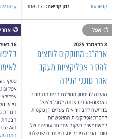
קראו עוד
זמן קריאה:
דקה אחת
קראו עוד
אפל
אחריו
8 בדצמבר 2025
16 באוקטובר 2025
ארה"ב: מחוקקים לוחצים
קליפור
להסיר אפליקציות מעקב
לאימו
אחר סוכני הגירה
ספקי מער
אפל וגוגל
הועדה לביטחון המולדת בבית הנבחרים
אפליקציו
בארצות-הברית פנתה לגוגל ולאפל
גילאי מש
בדרישה להבהיר אילו צעדים הן נוקטות
הגדרת מכ
להסרת אפליקציות המאפשרות
הבטחת הע
למשתמשים לעקוב אחר תנועותיהם של
rance Act
סוכני הגירה פדרליים. במכתבים שנשלחו
חתם מוש