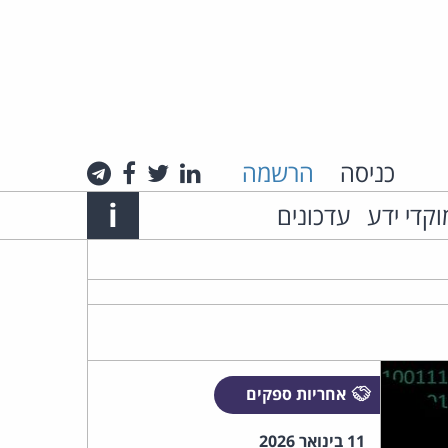
כניסה
הרשמה
לינקדאין
טוויטר
פייסבוק
טלגרם
Info
i
וקדי ידע
עדכונים
אתר
האינטרנט
של
עו"ד
אחריות ספקים
חיים
11 בינואר 2026
רביה