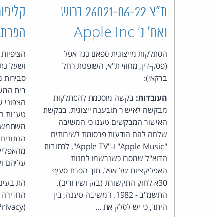
ת"צ 26021-06-22 ברוש
קליפור
ואח' נ' Apple Inc
הפרת 
הסתלקות מייצוגית ספאם נגד אפל
הציפיות 
(פסק-דין, מחוזי ת"א, השופטת רחל
ושעל נתו
ברקאי):
סבירות מ
בית המש
העובדות:
בקשה מוסכמת להסתלקות
הצפוני ש
מבקשה לאישור תובענה ייצוגית. בבקשת
טענות ה
האישור המבקשים טענו כי המשיבה
משתמשים
שלחה להם הודעות פרסומת לשירותים
הנתונים
"Apple Music" ו-"Apple TV", לכתובות
מהאפליקצ
הדוא"ל שמסרו כשנרשמו לחנות
עליהם וע
האפליקציות של אפל, תוך הפרת סעיף
30א לחוק התקשורת (בזק ושידורים),
התובעים
התשמ"ב - 1982. המשיבה טענה, בין
החדירה ל
היתר, כי יש לסלק את ...
(California Invasion of Privacy ...