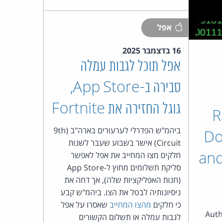
כהן
צדק
אפל
לצר
16 בדצמבר 2025
אפל תוכל לגבות עמלה
ברץ.
סבירה ב-App Store,
פועל
גוגל החזירה את Fortnite
R
מ־1996
ביהמ"ש הפדרלי לערעורים בארה"ב (9th
Do
Circuit) אישר בשבוע שעבר לשנות
חלקים מצו המחייב את אפל לאפשר
and
סליקת תשלומים מחוץ ל-App Store
(חנות האפליקציות שלה), אך דחה את
ניסיונותיה לבטל את הצו. ביהמ"ש קבע
כי חלקים
מהצו המחייב
שאסרו על אפל
Auth
לגבות עמלה או תשלום הקשורים