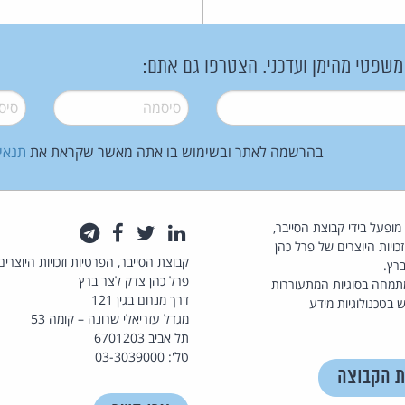
 משפטי מהימן ועדכני. הצטרפו גם אתם:
סיסמה
*
סיסמה
בהרשמה לאתר ובשימוש בו אתה מאשר שקראת את
תנאי
law.co.il מופעל בידי קבוצת הסייבר,
לינקדאין
טוויטר
פייסבוק
טלגרם
כויות היוצרים של פרל כהן
קבוצת הסייבר, הפרטיות וזכויות היוצרים
רץ.
פרל כהן צדק לצר ברץ
תמחה בסוגיות המתעוררות
דרך מנחם בגין 121
 בטכנולוגיות מידע
מגדל עזריאלי שרונה – קומה 53
תל אביב 6701203
טל': 03-3039000
ת הקבוצה