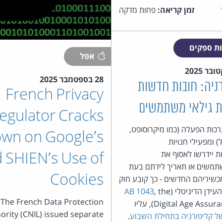
זמן קריאה:
פחות מדקה
ת ספקים
אפל
28 בספטמבר 2025
ניה: חובות חדשות
French Privacy
ת גילאי משתמשים
egulator Cracks
כות הפעלה (כמו מיקרוסופט,
wn on Google’s
) ומפעילי חנויות
ת יידרשו לאסוף את
 SHIEN’s Use of
תמשים או תאריך לידתם בעת
Cookies
שיריהם החדשים - כך קובע חוק
ידן הדיגיטלי (
, the
AB 1043
The French Data Protection
Digital Age Assu), עליו
ority (CNIL) issued separate
ל קליפורניה בתחילת השבוע
.