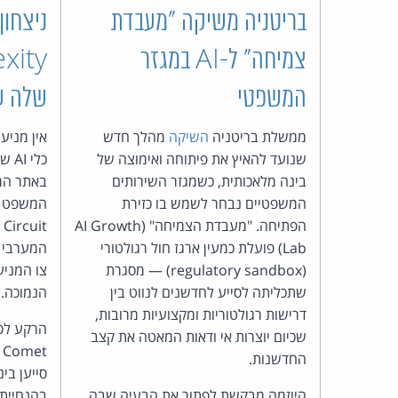
בריטניה משיקה "מעבדת
ניצחון
צמיחה" ל‑AI במגזר
המשפטי
שלה ע
ממשלת בריטניה
השיקה
מהלך חדש
אין מניע
שנועד להאיץ את פיתוחה ואימוצה של
כלי
בינה מלאכותית, כשמגזר השירותים
באתר המכ
המשפטיים נבחר לשמש בו כזירת
הפתיחה. "מעבדת הצמיחה" (AI Growth
Lab) פועלת כמעין ארגז חול רגולטורי
המערבי 
(regulatory sandbox) — מסגרת
צו המני
שתכליתה לסייע לחדשנים לנווט בין
הנמוכה.
דרישות רגולטוריות ומקצועיות מרובות,
הרקע לס
שכיום יוצרות אי ודאות המאטה את קצב
t
החדשנות.
סייען בי
היוזמה מבקשת לפתור את הבעיה שבה
בהנחיית 