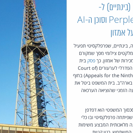
 (בינתיים) ל-
Perplexity וסוכן ה-AI
ל אמזון
ה, בינתיים, שפרפלקסיטי תפעיל
 AI שמלקטים צילומי מסך שמקורם
ירות של אמזון. כך
פסק
בית
המשפט הפדרלי לערעורים (Court of
Appeals for the Ninth Circuit) בחוף
בארה"ב. בית המשפט ביטל את
עה הזמני שהוציאה הערכאה
כסוך המשפטי הוא דפדפן
Come שפיתחה פרפלקסיטי ובו כלי
נה מלאכותית המבצע משימות
המשתמש, כגון קניות ...