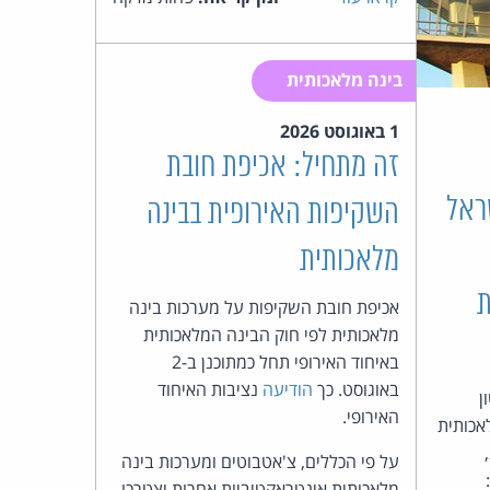
כהן
צדק
בינה מלאכותית
לצר
1 באוגוסט 2026
ברץ.
זה מתחיל: אכיפת חובת
בישראל
השקיפות האירופית בבינה
פועל
מלאכותית
מ־1996
ת
אכיפת חובת השקיפות על מערכות בינה
מלאכותית לפי חוק הבינה המלאכותית
באיחוד האירופי תחל כמתוכנן ב-2
באוגוסט. כך
הודיעה
נציבות האיחוד
ן
האירופי.
אכותית
על פי הכללים, צ'אטבוטים ומערכות בינה
מלאכותית אינטראקטיביות אחרות יצטרכו