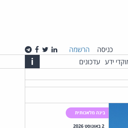
כניסה
הרשמה
לינקדאין
טוויטר
פייסבוק
טלגרם
Info
i
וקדי ידע
עדכונים
אתר
האינטרנט
של
עו"ד
בינה מלאכותית
חיים
2 באוגוסט 2026
רביה