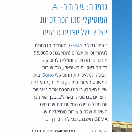
גרמניה: שירות ה-AI
העומד
המוסיקלי סונו הפר זכויות
בראש
יוצרים של יוצרים גרמנים
קבוצת
ניצחון גדול ל-
GEMA
, האגודה הגרמנית
לניהול זכויות יוצרים (המייצגת כ-95,000
האינטרנט,
מחברים, מלחינים ומו"לים למוסיקה,
הסייבר
בדומה לאקו"ם בישראל), נגד שירות
הבינה המלאכותית המוסיקלי
Suno
. בית
וזכויות
המשפט האזורי במינכן, גרמניה, קבע ביום
שישי האחרון כי סונו הפרה את דיני זכויות
היוצרים
היוצרים בגרמניה ובארה"ב, בכך שאימנה
את מודל הבינה המלאכותית שבבסיס
של
השירות שלה ביצירות מוסיקליות ש-
GEMA מייצגת, ובכלל זה בדרך ...
פרל
קראו עוד
זמן קריאה:
פחות מדקה