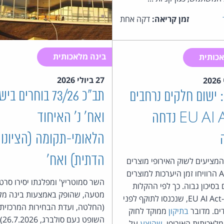
זמן קריאה:
דקה אחת
בינה מלאכותית
כותית
27 ביולי 2026
תב"כ 73/26 בוחרים 
 ישום חלקים נרחבים
ואח' נ' האיחוד
ב-EU AI Act נדחה
הלאומי-תקומה (הציונו
הדתית) ואח'
המציעים לשוק האירופי מוצרים
מבוססי AI הרוויחו זמן היערכות למוצרים
השר סמוטריץ' ומפלגתו יסירו סרטו
 בסיכון גבוה. כך לפי ההקלות
מטעה, שהופק באמצעות בינה מל
בישום ה-EU AI Act, שנכנסו לתוקף לפני
(החלטה, ועדת הבחירות המרכזית,
ים. מדובר
בתיקון
ממוקד לחוק
השופט נעם סולברג, 26.7.2026):
לאכותית האירופי,
שהוצע
על