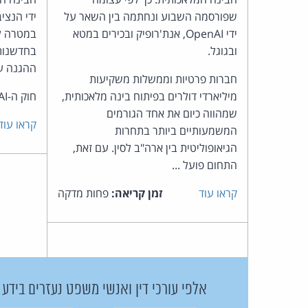
שפורסמה השבוע ונחתמה בין השאר על
ידי OpenAI, אנת'רופיק ובכירים במטא
במטרה ל
ובגוגל.
בחדשנות 
ההגנה על
חברות פרטיות וממשלות משקיעות
מיליארדי דולרים בפיתוח בינה מלאכותית,
חוק ה-AI ...
שמהווה כיום את אחד הגורמים
קראו עוד
המשמעותיים ביותר בתחרות
הגיאופוליטית בין ארה"ב לסין. עם זאת,
התחום פועל ...
קראו עוד
זמן קריאה:
פחות מדקה
אלפי עורכי דין ואנשי משפט נעזרים בידע