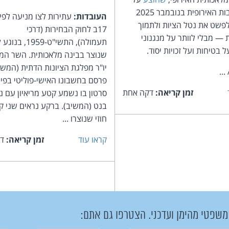
ידי הנציבות האירופית בנובמבר 2025
העובדות:
עתירות לצו מניעה לפי
פשט את נטל הציות ולתמוך
17ב לחוק הבחירות (דרכי
— מבלי לוותר על מנגנוני
תעמולה), התשי"ט-959
 בטיחות ועל זכויות יסוד.
פרסם בחשבונו האישי-פוליטי בפיי
זמן קריאה:
דקה אחת
סרטון בו נשמע קטע מריאיון עם נ
בנט (המשיב). ברקע נראים שני ק
חוזי שנוצרו ...
קראו עוד
זמן קריאה:
דק
 משפטי מהימן ועדכני. הצטרפו גם אתם: