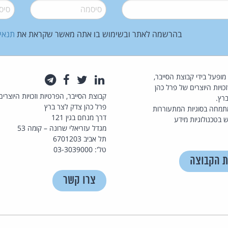
סיסמה
*
סיסמה
בהרשמה לאתר ובשימוש בו אתה מאשר שקראת את
תנאי
law.co.il מופעל בידי קבוצת הסייבר,
לינקדאין
טוויטר
פייסבוק
טלגרם
כויות היוצרים של פרל כהן
קבוצת הסייבר, הפרטיות וזכויות היוצרים
רץ.
פרל כהן צדק לצר ברץ
תמחה בסוגיות המתעוררות
דרך מנחם בגין 121
 בטכנולוגיות מידע
מגדל עזריאלי שרונה – קומה 53
תל אביב 6701203
טל': 03-3039000
ת הקבוצה
צרו קשר