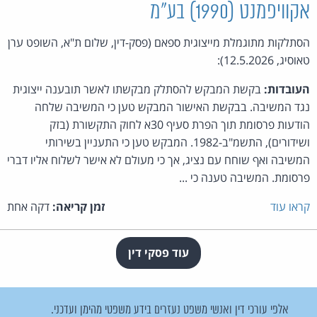
אקוויפמנט (1990) בע"מ
הסתלקות מתוגמלת מייצוגית ספאם (פסק-דין, שלום ת"א, השופט ערן
טאוסיג, 12.5.2026):
העובדות:
בקשת המבקש להסתלק מבקשתו לאשר תובענה ייצוגית
נגד המשיבה. בבקשת האישור המבקש טען כי המשיבה שלחה
הודעות פרסומת תוך הפרת סעיף 30א לחוק התקשורת (בזק
ושידורים), התשמ"ב-1982. המבקש טען כי התעניין בשירותי
המשיבה ואף שוחח עם נציג, אך כי מעולם לא אישר לשלוח אליו דברי
פרסומת. המשיבה טענה כי ...
קראו עוד
זמן קריאה:
דקה אחת
עוד פסקי דין
אלפי עורכי דין ואנשי משפט נעזרים בידע משפטי מהימן ועדכני.