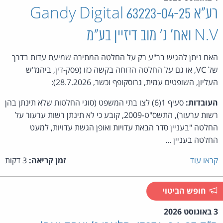
רע"א 63223-04-25 Gandy Digital
N.V ואח' נ' מוב דיזיין בע"מ
האם ניתן להגיש בר"ע רק על החלטה המתירה שמיעת עדות בדרך
של VC, או גם על החלטה הדוחה בקשה כזו (פסק-דין, ביהמ"ש
העליון, השופטים עמית, גרוסקופף וכשר, 28.7.2026):
העובדות:
סעיף 1(6) לצו בתי המשפט (סוגי החלטות שלא תינתן בהן
רשות ערעור), התשס"ט-2009, קובע כי לא תינתן רשות ערעור על
החלטה "בעניין סדר הבאת עדויות ואופן הגשת עדויות, למעט
החלטה בעניין ...
קראו עוד
זמן קריאה:
3 דקות
חופש הביטוי
3 באוגוסט 2026