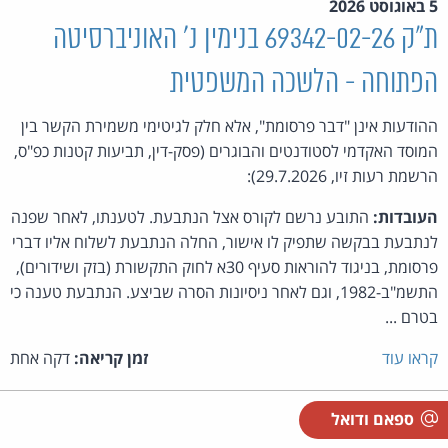
5 באוגוסט 2026
ת"ק 69342-02-26 בנימין נ' האוניברסיטה
הפתוחה - הלשכה המשפטית
ההודעות אינן "דבר פרסומת", אלא חלק לגיטימי משמירת הקשר בין
המוסד האקדמי לסטודנטים והבוגרים (פסק-דין, תביעות קטנות כפ"ס,
הרשמת רעות זיו, 29.7.2026):
העובדות:
התובע נרשם לקורס אצל הנתבעת. לטענתו, לאחר שפנה
לנתבעת בבקשה שתפיק לו אישור, החלה הנתבעת לשלוח אליו דברי
פרסומת, בניגוד להוראות סעיף 30א לחוק התקשורת (בזק ושידורים),
התשמ"ב-1982, וגם לאחר ניסיונות הסרה שביצע. הנתבעת טענה כי
בטרם ...
קראו עוד
זמן קריאה:
דקה אחת
ספאם ודואל