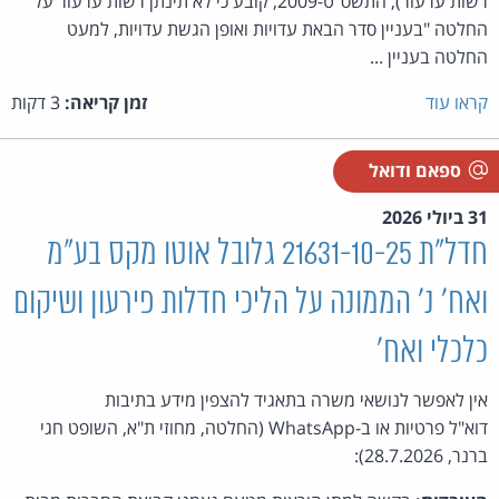
רשות ערעור), התשס"ט-2009, קובע כי לא תינתן רשות ערעור על
החלטה "בעניין סדר הבאת עדויות ואופן הגשת עדויות, למעט
החלטה בעניין ...
קראו עוד
זמן קריאה:
3 דקות
ספאם ודואל
31 ביולי 2026
חדל"ת 21631-10-25 גלובל אוטו מקס בע״מ
ואח' נ' הממונה על הליכי חדלות פירעון ושיקום
כלכלי ואח'
אין לאפשר לנושאי משרה בתאגיד להצפין מידע בתיבות
דוא"ל פרטיות או ב-WhatsApp (החלטה, מחוזי ת"א, השופט חגי
ברנר, 28.7.2026):