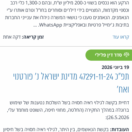
הרקע הוא נכסים בשווי כ-200 מיליון ש"ח, ובהם כ-1,300 כלי רכב
וכספי מקדמות, המצויים בידי דילרים וסוחרים בחו"ל וטרם אותרו ע"י
הנאמנים. הנאמנים טענו כי נושאי המשרה ניהלו את ענייני החברות
בתיבות ג'ימייל פרטיות ובאפליקציית WhatsApp. ...
קראו עוד
זמן קריאה:
דקה אחת
סדר דין פלילי
19 ביוני 2026
תפ"כ 47291-11-24 מדינת ישראל נ' פורטנוי
ואח'
דחיית בקשה לגילוי ראיה חסויה בשל השלכות נטענות של שימוש
ברוגלה במהלך החקירה (החלטה, מחוזי חיפה, השופט מוחמד עלי,
26.5.2026):
העובדות:
בקשת הנאשמים, בין היתר, לגילוי ראיה חסויה בשל חיסיון