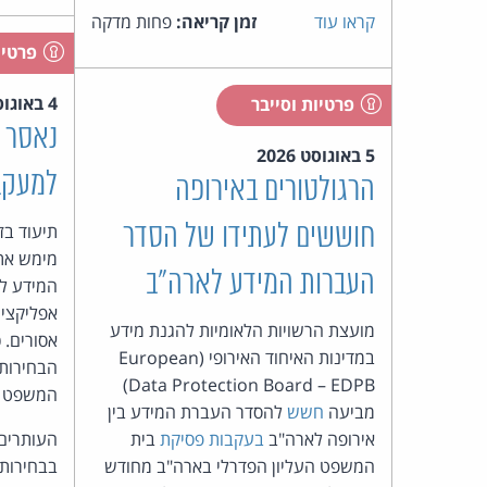
קראו עוד
זמן קריאה:
פחות מדקה
פרטיו
4 באוגוסט 2026
פרטיות וסייבר
נאסר 
5 באוגוסט 2026
למעקב
הרגולטורים באירופה
חוששים לעתידו של הסדר
תיעוד בז
מימש את 
העברות המידע לארה"ב
המידע למ
אפליקציי
מועצת הרשויות הלאומיות להגנת מידע
אסורים. 
במדינות האיחוד האירופי (European
הבחירות 
Data Protection Board – EDPB)
המשפט הע
מביעה
חשש
להסדר העברת המידע בין
אירופה לארה"ב
בעקבות פסיקת
בית
העותרים 
המשפט העליון הפדרלי בארה"ב מחודש
בבחירות 