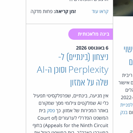
כהן
קראו עוד
זמן קריאה:
פחות מדקה
צדק
לצר
בינה מלאכותית
ברץ.
6 באוגוסט 2026
שוי
ניצחון (בינתיים) ל-
פועל
ם
Perplexity וסוכן ה-AI
מ־1996
ריבית
שלה על אמזון
ם אישור
לים
אין מניעה, בינתיים, שפרפלקסיטי תפעיל
בבנק דיגיטלי. כך קבעה הרשות ב-2022
כלי AI שמלקטים צילומי מסך שמקורם
לפניית
באתר המכירות של אמזון. כך
פסק
בית
ום
בנק
המשפט הפדרלי לערעורים (Court of
Appeals for the Ninth Circuit) בחוף
ק
המערבי בארה"ב. בית המשפט ביטל את