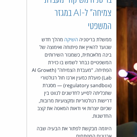
בריטניה משיקה "מעבדת
צמיחה" ל‑AI במגזר
העומד
המשפטי
בראש
ממשלת בריטניה
השיקה
מהלך חדש
קבוצת
שנועד להאיץ את פיתוחה ואימוצה של
בינה מלאכותית, כשמגזר השירותים
האינטרנט,
המשפטיים נבחר לשמש בו כזירת
הסייבר
הפתיחה. "מעבדת הצמיחה" (AI Growth
Lab) פועלת כמעין ארגז חול רגולטורי
וזכויות
(regulatory sandbox) — מסגרת
שתכליתה לסייע לחדשנים לנווט בין
היוצרים
דרישות רגולטוריות ומקצועיות מרובות,
שכיום יוצרות אי ודאות המאטה את קצב
של
החדשנות.
פרל
היוזמה מבקשת לפתור את הבעיה שבה
ארגונים המפתחים ...