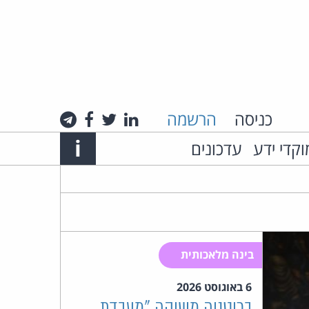
כניסה
הרשמה
לינקדאין
טוויטר
פייסבוק
טלגרם
Info
i
וקדי ידע
עדכונים
אתר
האינטרנט
של
עו"ד
בינה מלאכותית
חיים
6 באוגוסט 2026
רביה