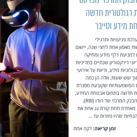
הבנק המרכזי מפרסם
 רגולטורית חדשה
 מידע וסייבר
רכת פגיעויות ותרגילי
 מאסון אחת לחצי שנה, יישום
 למניעת דלף מידע ומחיקה
וני דירקטוריון שנתיים במדיניות
נולוגיות מידע, ודיווח על אירועי
וך שש שעות. אלה הן כמה
 המשמעותיות שקובעת מסגרת
ית חדשה בתחום אבטחת המידע,
שפרסם הבנק המרכזי של הודו (RBI).
מאחדת תחת קורת גג אחת את
נחיות שהיו פזורות עד ...
זמן קריאה:
דקה אחת