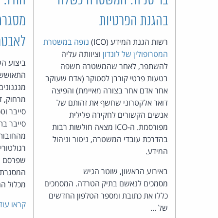
בריטניה: המשטרה כשלה
הודו: 
בהגנת הפרטיות
מסגרת
לאבטחת
רשות הגנת המידע (ICO)
נזפה במשטרת
המטרופולין של לונדון
וציוותה עליה
ביצוע הע
להשתפר, לאחר שהמשטרה חשפה
התאוששות
בטעות פרטי קורבן לסטוקר (אדם שעוקב
מנגנונים
אחר אדם אחר בצורה מאיימת) והפיצה
מרחוק, די
דואר אלקטרוני שחשף את זהותם של
סייבר וטכ
אנשים הקשורים לחקירה פלילית
סייבר בת
מפורסמת. ה-ICO מצאה חולשות רבות
מהחובות
בהדרכת עובדי המשטרה, ניטור וניהול
רגולטור
המידע.
באירוע הראשון, שוטר הגיש
המסגרת 
מסמכים לנאשם בתיק הטרדה. המסמכים
מכלול הה
כללו את כתובת ומספר הטלפון החדשים
קראו עוד
של ...