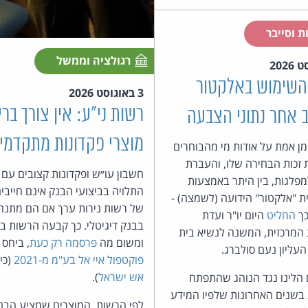
ת וסייבר
רגולציה וממשל
השימוש באלקטור
3 באוגוסט 2026
רשות ני"ע: אין צורך ברי
 אחר נתוני הצבעה
מוצרי פקדונות מתקדמי
מן אמת על אודות מי מהבוחרים
זכות הבחירה שלו, והעברת
חשבון עו״ש ופקדונות קצובים עם 
פלגות, בין היתר באמצעות
התלויה בביצועי הבנק אינם חייבי
ת "אלקטור" הידועה (לשמצה) -
של רשות נירות ערך אם הם מתנה
כך
החליט
היום יו"ר ועדת
המרכזית, המשנה לנשיא בית
ומשום מה
פרסמה רק כעת
, ביחס
ליון נעם סולברג.
פוקטפול איי אל בע"מ מ-2021
(כי
אש ישראל
).
הלינו נגד הנוהג שהתפתח
בשנים האחרונות שלפיו המידע
לפי הרשות, המוצרים שמציע הבנ