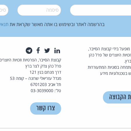
סיסמה
*
סיסמה
בהרשמה לאתר ובשימוש בו אתה מאשר שקראת את
תנאי
law.co.il מופעל בידי קבוצת הסייבר,
לינקדאין
טוויטר
פייסבוק
טלגרם
כויות היוצרים של פרל כהן
קבוצת הסייבר, הפרטיות וזכויות היוצרים
רץ.
פרל כהן צדק לצר ברץ
תמחה בסוגיות המתעוררות
דרך מנחם בגין 121
 בטכנולוגיות מידע
מגדל עזריאלי שרונה – קומה 53
תל אביב 6701203
טל': 03-3039000
ת הקבוצה
צרו קשר