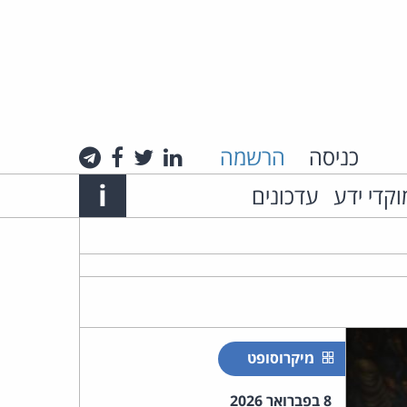
כניסה
הרשמה
לינקדאין
טוויטר
פייסבוק
טלגרם
Info
i
וקדי ידע
עדכונים
אתר
האינטרנט
של
עו"ד
מיקרוסופט
חיים
8 בפברואר 2026
רביה