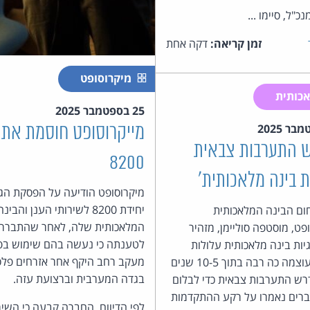
כ"ל, סיימו ...
זמן קריאה:
דקה אחת
מיקרוסופט
כותית
25 בספטמבר 2025
מייקרוסופט חוסמת את
ש התערבות צבאית
8200
 בינה מלאכותית'
מיקרוסופט הודיעה על הפסקת הג
יחידת 8200 לשירותי הענן והבינה
ום הבינה המלאכותית
המלאכותית שלה, לאחר שהתברר 
פט, מוסטפה סוליימן, מזהיר
לטענתה כי נעשה בהם שימוש בפ
יות בינה מלאכותית עלולות
מעקב רחב היקף אחר אזרחים פלס
להגיע לעוצמה כה רבה בתוך 10-5 שנים
בגדה המערבית וברצועת עזה.
רש התערבות צבאית כדי לבלום
ברים נאמרו על רקע ההתקדמות
לפי הדיווח, החברה קבעה כי השי