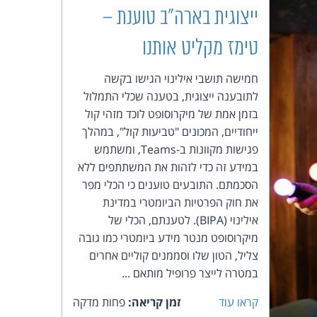
ייצוגית בארה"ב טוענת –
העומד
טימז מקליט אותנו
בראש
חמישה תושבי אילינוי הגישו בקשה
קבוצת
לתובענה ייצוגית, בטענה שכלי התמלול
בזמן אמת של מיקרוסופט לוכד מזהי קול
האינטרנט,
ייחודיים, המכונים "טביעות קול", במהלך
פגישות מקוונות ב-Teams, ומשתמש
הסייבר
במידע זה כדי לזהות את המשתתפים ללא
הסכמתם. התובעים טוענים כי הכלי מפר
וזכויות
את חוק הפרטיות הביומטרי במדינת
אילינוי (BIPA). לטענתם, הכלי של
היוצרים
מיקרוסופט מנטר מידע ביומטרי כמו גובה
צליל, הטון שלו וסממנים קוליים אחרים
של
במטרה לייצר פרופיל מותאם ...
פרל
קראו עוד
זמן קריאה:
פחות מדקה