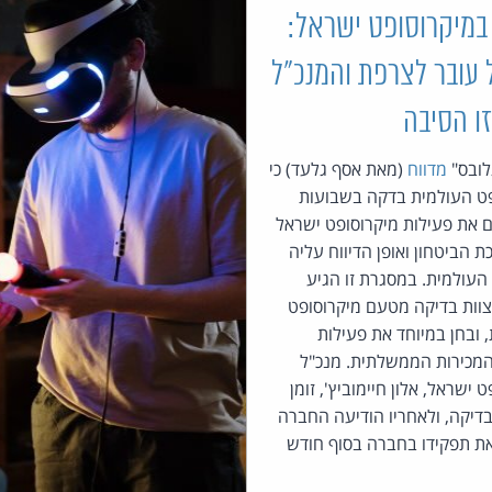
במיקרוסופט ישראל:
 עובר לצרפת והמנכ״ל
זו הסיבה
לובס"
מדווח
(מאת אסף גלעד) כי
פט העולמית בדקה בשבועות
 את פעילות מיקרוסופט ישראל
 הביטחון ואופן הדיווח עליה
עולמית. במסגרת זו הגיע
וות בדיקה מטעם מיקרוסופט
 ובחן במיוחד את פעילות
מכירות הממשלתית. מנכ"ל
 ישראל, אלון חיימוביץ', זומן
דיקה, ולאחריו הודיעה החברה
 את תפקידו בחברה בסוף חודש