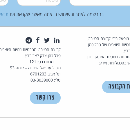
בהרשמה לאתר ובשימוש בו אתה מאשר שקראת את
תנאי
law.co.il מופעל בידי קבוצת הסייבר,
לינקדאין
טוויטר
פייסבוק
טלגרם
כויות היוצרים של פרל כהן
קבוצת הסייבר, הפרטיות וזכויות היוצרים
רץ.
פרל כהן צדק לצר ברץ
תמחה בסוגיות המתעוררות
דרך מנחם בגין 121
 בטכנולוגיות מידע
מגדל עזריאלי שרונה – קומה 53
תל אביב 6701203
טל': 03-3039000
ת הקבוצה
צרו קשר