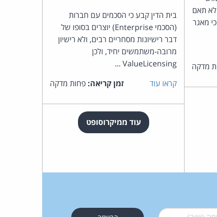
יצעה היחידה בשירותי Azure לא תאם
בית הדין קבע כי הסכמים עם חברות
י מאגר
(הסכמי Enterprise) יוצרים בסופו של
דבר רישיונות מסחריים רבים, ולא רישיון
מרובה-משתמשים יחיד, ולכן
ValueLicensing ...
ת מדקה
קראו עוד
זמן קריאה:
פחות מדקה
עוד ממיקרוסופט
 (שוב)
*