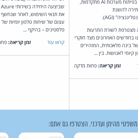
המואצת בפיתוח מערכות AI מתקדמות,
שב
תירה להשגת
את תנאי השימוש, לאחר שנחשף כ
ליגנציה" (AGI).
עצום של שיחות טלפון יומיות של
פלסטינים – בהיקף ...
מצטרפת לשורת התרעות
 בחודשים האחרונים מצד חוקרי
קראו עוד
זמן קריאה:
פחו
ל בינה מלאכותית, המזהירים
ן קיומי לאנושות. בין ...
זמן קריאה:
פחות מדקה
 משפטי מהימן ועדכני. הצטרפו גם אתם:
סיסמה
*
סיסמה