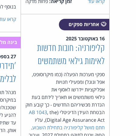
קראו עוד
זמן קריאה:
פחות מדקה
בנוסף למנ
קראו עוד
אחריות ספקים
16 באוקטובר 2025
בינה מלא
קליפורניה: חובות חדשות
27 בספטמבר 2025
לאימות גילאי משתמשים
'תידר
ספקי מערכות הפעלה (כמו מיקרוסופט,
לבלימת
אפל וגוגל) ומפעילי חנויות
אפליקציות יידרשו לאסוף את
מנהל תח
גילאי משתמשים או תאריך לידתם בעת
במיקרוסו
הגדרת מכשיריהם החדשים - כך קובע חוק
שטכנולוג
הבטחת העידן הדיגיטלי (
, the
AB 1043
Digital Age Assurance Act), עליו
עד שתיד
חתם מושל קליפורניה בתחילת השבוע
.
אותן. הד
החוק ייכנס לתוקף בתחילת 2027, ועבור