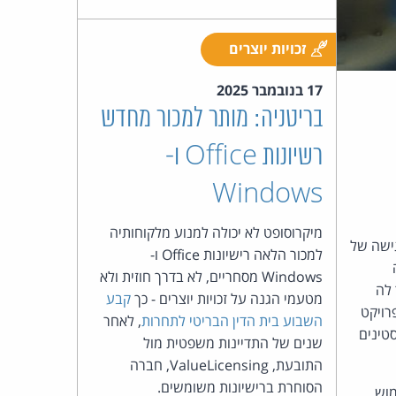
כהן
צדק
זכויות יוצרים
לצר
17 בנובמבר 2025
בריטניה: מותר למכור מחדש
ברץ.
רשיונות Office ו-
פועל
Windows
מ־1996
מיקרוסופט לא יכולה למנוע מלקוחותיה
ישה של
למכור הלאה רישיונות Office ו-
Windows מסחריים, לא בדרך חוזית ולא
לה
מטעמי הגנה על זכויות יוצרים - כך
קבע
רויקט
השבוע בית הדין הבריטי לתחרות
, לאחר
טינים
שנים של התדיינות משפטית מול
התובעת, ValueLicensing, חברה
הסוחרת ברישיונות משומשים.
מוש