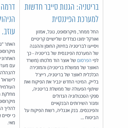
בריטניה: הגנות סייבר חדשות
דרמה 
למערכת הפיננסית
הניהול
עוזב. 
החל ממחר, מיקרוסופט, גוגל, אמזון
ואורקל ימונו כצדדים שלישיים קריטיים
האתר "ג
ויסייעו לבריטניה בחיזוק החוסן וההגנה
מיקרוסו
של המערכת הפיננסית של בריטניה - כך
האחרונים
לפי
הפרסום
של אוצר הוד מלכותו (משרד
עם מערכת
האוצר של ממשלת בריטניה) והמזכירה
להנהלה ה
הכלכלית לאוצר של בריטניה, רייצ'ל
לישראל צ
בלייק. המינוי החדש יגביר את הפיקוח ואת
העולמית,
שיתוף הפעולה של ממשלת בריטניה,
מחלקת ה
ספקי הטכנולוגיה הגדולים
מיקרוסופט
ומגזר השירותים הבנקאיים
להליך הב
והפיננסים. בנק אנגליה, רשות הפיקוח על
כי יסיים
הביטוח ...
מאי.