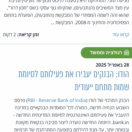
מניעה זמני. המחלוקת היא בטענה לניכוס מכוון של מוניטין וגניבת
עין מצד המשיבים (הנתבעים), שהקימו גוף עסקי בשם "מכון דרור",
שהוא זהה לשמה המסחרי של המבקשת (התובעת), הפועלת בתחום
הפסיכולוגיה והחינוך מ-2008. המבקשת ...
קראו עוד
זמן קריאה:
2 דקות
רגולציה וממשל
28 באפריל 2025
הודו: הבנקים יעבירו את פעילותם לסיומת
שמות מתחם ייעודית
הבנק המרכזי של הודו (
RBI - Reserve Bank of India
) פרסם
השבוע הנחיה חדשה, המורה לכל המוסדות הבנקאיים במדינה
להעביר את פעילותם האינטרנטית לסיומת המדינתית החדשה -
bank.in. היוזמה החדשה נועדה ליצור סביבה בנקאית מקוונת
ובטוחה יותר, על-מנת להילחם בתופעה המתרחבת של תרמיות