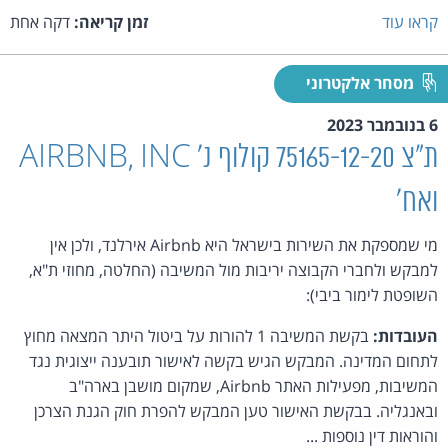
קראו עוד
זמן קריאה:
דקה אחת
מסחר אלקטרוני
6 בנובמבר 2023
ת"צ 75165-12-20 קולוף נ' AIRBNB, INC
ואח'
מי שמספקת את השירות בישראל היא Airbnb אירלנד, ולכן אין
למבקש ולחברי הקבוצה יריבות מול המשיבה (החלטה, מחוזי ת"א,
השופטת לימור ביבי):
העובדות:
בקשת המשיבה 1 להורות על ביטול היתר המצאה מחוץ
לתחום המדינה. המבקש הגיש בקשה לאישור תובענה ייצוגית נגד
המשיבות, מפעילות האתר Airbnb, שמקום מושבן בארה"ב
ובאנגליה. בבקשת האישור טען המבקש להפרת חוק הגנת הצרכן
והוראות דין נוספות ...