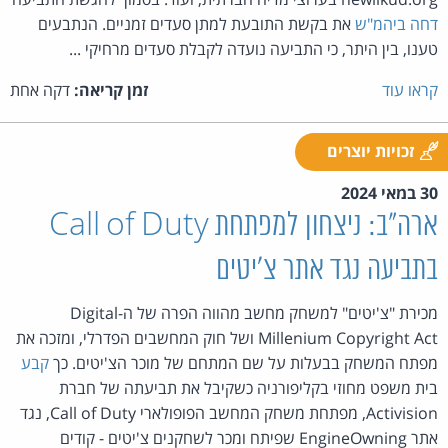
דחה ביהמ"ש
את בקשת התובעת למתן סעדים זמניים. הנתבעים
טענו, בין היתר, כי התביעה נועדה לקבלת סעדים מרחיקי ...
קראו עוד
זמן קריאה:
דקה אחת
זכויות יוצרים
30 במאי 2024
ארה"ב: ניצחון למפתחת Call of Duty
בתביעה נגד אתר צ'יטים
מכירת "צ'יטים" למשחק מחשב מהווה הפרה של ה-Digital
Millenium Copyright Act ושל חוק המחשבים הפדרלי, ומזכה את
מפתח המשחק בבעלות על שם המתחם של מוכר הצ'יטים. כך
קבע
בית משפט מחוזי בקליפורניה כשקיבל את תביעתה של חברת
Activision, מפתחת משחק המחשב הפופולארי Call of Duty, נגד
אתר EngineOwning שפיתח ומכר לשחקנים צ'יטים - קודים