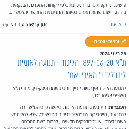
פישינג ומתקפות סייבר המכוונת כלפי לקוחות המערכת הבנקאית
בהודו. רישום שמות מתחם בסיומת המדינתית החדשה יתאפשר ...
קראו עוד
זמן קריאה:
פחות מדקה
זכויות יוצרים
25 ביוני 2024
ת"א 1897-06-20 הליכוד - תנועה לאומית
ליברלית נ' מאירי ואח'
לתנועת הליכוד אין זכויות קניין רוחני בשמה (פסק-דין, מחוזי ת"א,
השופט אליהו בכר):
העובדות:
התובעת, תנועת הליכוד, ביקשה כי ביהמ"ש יורה
לנתבעים, מייסדי קבוצת "הליכודניקים החדשים", שלא להשתמש
בשם "ליכוד", או "ליכודניקים חדשים", לרבות בשם המתחם
newlikud.org בערוצי מדיה חברתית, ועוד. בסמוך להגשת התביעה