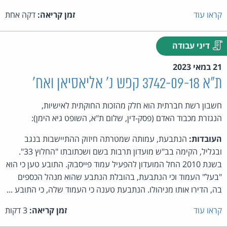
קראו עוד
זמן קריאה:
דקה אחת
דיני עבודה
21 במאי 2023
ת"א 3742-09-18 קפש נ' אליאסיאן ואח'
חשבון רשת חברתית הוא חלק מהזכות החוקתית לאישיות,
הנגזרת מכבוד האדם (פסק-דין, שלום ת"א, השופט גיא הימן):
העובדות:
הנתבעת, עמותה שמטרתה חיזוק ההתיישבות בנגב
ובגליל, הקימה בב"ש מועדון תרבות בשם ושכתובתו "החלוץ 33".
בשנת 2010 החל המועדון להפעיל עמוד פייסבוק. התובע טען כי הוא
"בעל" העמוד וכי הנתבעת, בהובלת הנתבע שהוא מנהל הכספים
בה, הדירו אותו מניהולו. הנתבעת טענה כי העמוד שלה, כי התובע ...
קראו עוד
זמן קריאה:
3 דקות