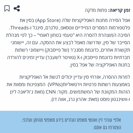
שתפו ע
שמו
זמן קריאה:
פחות מדקה
אפל הסירה מחנות האפליקציות שלה (App Store) בסין את
פלטפורמות המסרים המיידיים ווטסאפ, טלגרם, סיגנל ו-Threads.
הסיבה המוצהרת להסרה היא "טעמי בטחון לאומי" – כך לפי מנהלת
הסייבר של סין, שדרשה מאפל לבצע את ההסקה. עם זה, יישומני
תקשורת אחרים, כדוגמת מסנג'ר (של פייסבוק) ויישמוני רשתות
חברתיות כדוגמת פייסבוק ו-X (טוויטר לשעבר) עדיין זמינים להורדה
בחנות האפליקציה של אפל בסין.
למרות ההסרה, אזרחי סין עדיין יכולים לגשת אל האפליקציות
באמצעות רשתות פרטיות וירטואליות(VPNs) המצפינות ומסוות את
הזהות המקוונת של המשתמשים. מקור: CNN (מאת ג'וליאנה ליו)
ו-וושינגטון פוסט (מאת: אהרון גרג, אווה דו).
אלפי עורכי דין ואנשי משפט נעזרים בידע משפטי מהימן ועדכני.
הצטרפו גם אתם: