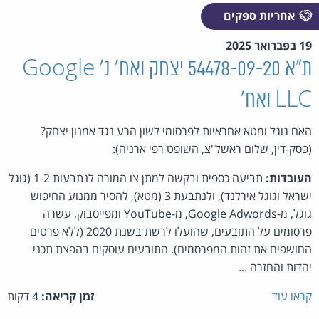
אחריות ספקים
19 בפברואר 2025
ת"א 54478-09-20 יצחק ואח' נ' Google
LLC ואח'
האם גוגל ומטא אחראיות לפרסומי לשון הרע נגד אמנון יצחק?
(פסק-דין, שלום ראשל"צ, השופט רפי ארניה):
העובדות:
תביעה כספית ובקשה למתן צו המורה לנתבעות 1-2 (גוגל
ישראל וגוגל אירלנד), ולנתבעת 3 (מטא), להסיר ממנוע החיפוש
גוגל, מ-Google Adwords, מ-YouTube ומפייסבוק, עשרה
פרסומים על התובעים, שהועלו לרשת בשנת 2020 (ללא פרטים
החושפים את זהות המפרסמים). התובעים עוסקים בהפצת תכני
יהדות והחזרה ...
קראו עוד
זמן קריאה:
4 דקות