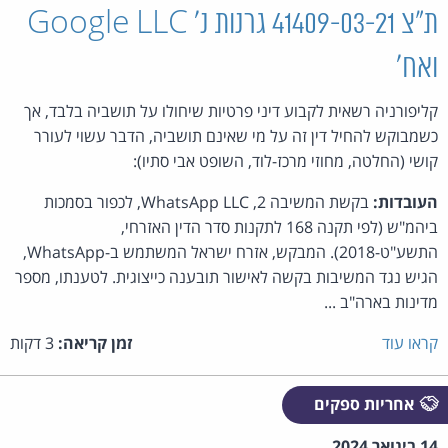
ת"צ 41409-03-21 גרנות נ' Google LLC
ואח'
קליפורניה רשאית לקבוע דיני פרטיות שיחולו על תושביה בלבד, אך
כשמבוקש להחיל דין זה על מי שאינם תושביה, הדבר עשוי לעורר
קושי (החלטה, מחוזי מרכז-לוד, השופט אבי סתיו):
העובדות:
בקשת המשיבה 2, WhatsApp LLC, לכפור בסמכות
ביהמ"ש (לפי תקנה 168 לתקנות סדר הדין האזרחי,
התשע"ט-2018). המבקש, אזרח ישראל המשתמש ב-WhatsApp,
הגיש נגד המשיבות בקשה לאישור תובענה כייצוגית. לטענתו, מספר
מדינות בארה"ב ...
קראו עוד
זמן קריאה:
3 דקות
אחריות ספקים
14 בינואר 2024