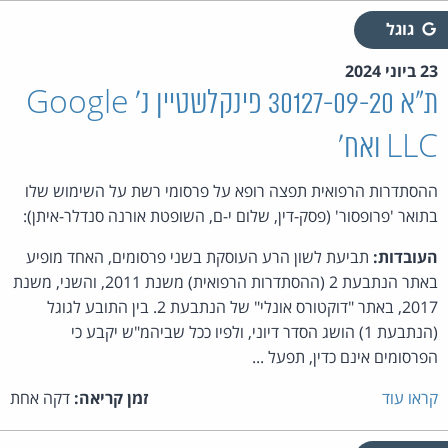
גוגל
23 ביוני 2024
ת"א 30127-09-20 פינקלשטיין נ' Google
LLC ואח'
ההסתדרות הרפואית תפצה רופא על פרסומי רשת על השימוש שלו
בתואר 'פרופסור' (פסק-דין, שלום י-ם, השופטת אורנה סנדלר-איתן):
העובדות:
תביעת לשון הרע העוסקת בשני פרסומים, האחד מופיע
באתר הנתבעת 2 (ההסתדרות הרפואית) משנת 2011, והשני, משנת
2017, באתר "דוקטורס אונלי" של הנתבעת 2. בין התובע לגוגל
(הנתבעת 1) הושג הסדר דיוני, ולפיו ככל שביהמ"ש יקבע כי
הפרסומים אינם כדין, תפעל ...
קראו עוד
זמן קריאה:
דקה אחת