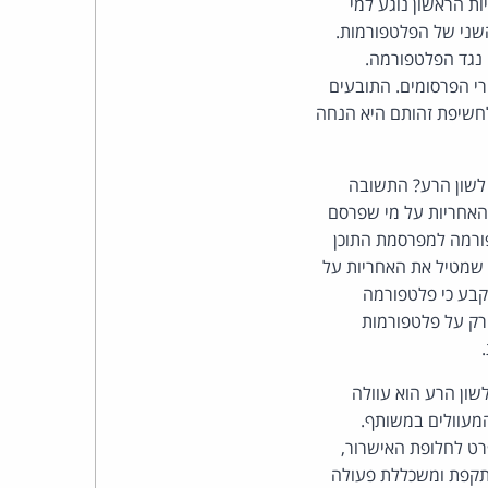
 הראשון נוגע למי
כהן
השני של הפלטפורמות.
נגד הפלטפורמה.
צדק
רי הפרסומים. התובעים
לצר
חשיפת זהותם היא הנחה
ברץ.
 לשון הרע? התשובה
פועל
פרסום, אלא יוצר התוכן. סעיף 2 לחוק מטיל את האחריות על מי שפרסם
ורמה למפרסמת התוכן
מ־1996
 הרחבות של האחריות בו. הראשונה היא לפי סעיף 11(א) לחוק, שמטיל את האחריות על
קבע כי פלטפורמה
רק על פלטפורמות
י סעיף 7 לחוק שקובע כי פרסום לשון הרע הוא עוולה
המעוולים במשותף.
רט לחלופת האישרור,
ת האישרור מתקפת ומשכללת פעולה