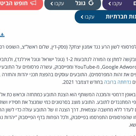
ם
גוגל
חופש הביטו
עקבו
עקבו
ות חברתיות
עקבו
פרסומי לשון הרע נגד אמנון יצחק? (פסק-דין, שלום ראשל"צ, השופט רפי
ממנוע החיפוש גוגל, מ-Google Adwords, מ-YouTube ומפייסבוק, עשרה
ושפים את זהות המפרסמים). התובעים עוסקים בהפצת תכני יהדות והחזרה
ים
נדחתה ברובה
בחודש דצמבר 2021.
באופן דרמטי והמכנה המשותף הוא הצגת התובע כמתחזה וכראש כת אל
פי המתנגדים לתובע. התובע מוצג בסרטונים כמי שמנצל את חסידיו ושו
לעדר ללא מחשבה עצמאית. דרך הצגה זו של התובע עולה כדי לשון הר
ו שהפרסומים התפרסמו בפייסבוק, ולכל הפחות בדף הפייסבוק "יהדות נג
שא.