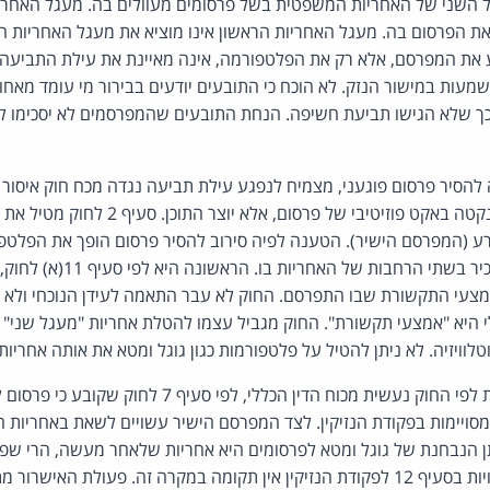
השני של האחריות המשפטית בשל פרסומים מעוולים בה. מעגל האחריות
את הפרסום בה. מעגל האחריות הראשון אינו מוציא את מעגל האחריות 
את המפרסם, אלא רק את הפלטפורמה, אינה מאיינת את עילת התביעה 
שמעות במישור הנזק. לא הוכח כי התובעים יודעים בבירור מי עומד מאחו
כך שלא הגישו תביעת חשיפה. הנחת התובעים שהמפרסמים לא יסכימו ל
להסיר פרסום פוגעני, מצמיח לנפגע עילת תביעה נגדה מכח חוק איסור
שלילית. הפלטפורמה לא נקטה באקט פוזיטיבי של 
ע (המפרסם הישיר). הטענה לפיה סירוב להסיר פרסום הופך את הפלטפ
מעוררת קושי רב. החוק מכיר בשתי
מצעי התקשורת שבו התפרסם. החוק לא עבר התאמה לעידן הנוכחי ולא 
 היא "אמצעי תקשורת". החוק מגביל עצמו להטלת אחריות "מעגל שני" 
וטלוויזיה. לא ניתן להטיל על פלטפורמות כגון גוגל ומטא את אותה אחריות.
הרחבה שניה של האחריות לפי החוק נעשית מכוח הדין הכללי, לפ
סויימות בפקודת הנזיקין. לצד המפרסם הישיר עשויים לשאת באחריות 
תן הנבחנת של גוגל ומטא לפרסומים היא אחריות שלאחר מעשה, הרי שפ
לאף אחת מהחלופות המנויות בסעיף 12 לפקודת הנזיקין אין תקומה במקרה זה. פעול