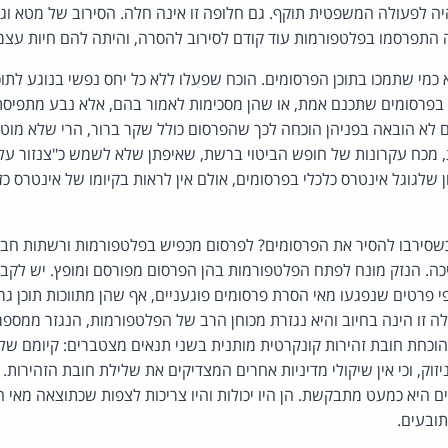
 לפעולה המשפטית תוקף. גם חלופה זו אינה חלה. הסירוב של מטא וגו
התפרסמו בפלטפורמות עוד קודם לסירוב להסרה, והיתה להם חיות עצמא
 כמי שתמכו בתוכן הפרסומים. הוכח שפעלו ללא כל יחס נפשי בנוגע לתוכן
בפרסומים שתכנם אמת, או שהן מסכימות לאמור בהם, אלא נבע מתפיסת 
ם לא הובאה בפניהן הוכחה לכך שהפרסום כולל שקר ברור, הרי שלא מוט
, מכח עקרונות של חופש הביטוי ברשת, שאיפתן שלא לשמש כ"צנזור על
ון שלגוגל אינטרס כלכלי בפרסומים, אולם אין לראות בקיומו של אינטרס 
שסירבו להסיר את הפרסומים? לפרסום מכפיש בפלטפורמות ורשתות חבר
כה. הנזק מונח לפתח הפלטפורמות בהן הפרסום מפורסם ומופץ. יש לקב
 פרטים שנפגעו מאי הסרת פרסומים פוגעניים, אף שהן מתווכות תוכן גריד
 זו הינה בחיוב והיא נגזרת מכוחן הרב של הפלטפורמות, הנגזר ממס
וכחת חובת זהירות קונקרטית מותנית בשני תנאים מצטברים: קיומם של י
ניזוק, וכי אין שיקולי מדיניות אחרים המצדיקים את שלילת חובת הזהירות.
עים היא כמעט מתבקשת. הן היו יכולות והיו צריכות לצפות שכתוצאה מאי
ובעים.