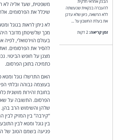
הבנק אחראי חלקית
משפטית, שעד אליה לא היה
להעברה בנקאית שנעשתה
שיכלל את הפרסומים. אלה 
ללא הרשאה, כיוון שלא עדכן
את בעלת החשבון על ...
לא ניתן לראות בגוגל ומטא
מכך שלשיטתן מדובר היה 
זמן קריאה:
2 דקות
בעולם הוירטואלי, לפיה א
להסיר את הפרסומים. זאת
מצנן על חופש הביטוי. נכ
כתמיכה בתוכן הפרסום.
האם התרשלו גוגל ומטא כ
בעוצמה גבוהה ובלתי הפי
בחובת זהירות מושגית כלפי
הפרסום. התשובה על שאלה
שלהן והשימוש הרב בהן. ה
"קירבה" בין המזיק לבין ה
בין גוגל ומטא לבין התוב
פגיעה בשמם הטוב של הת