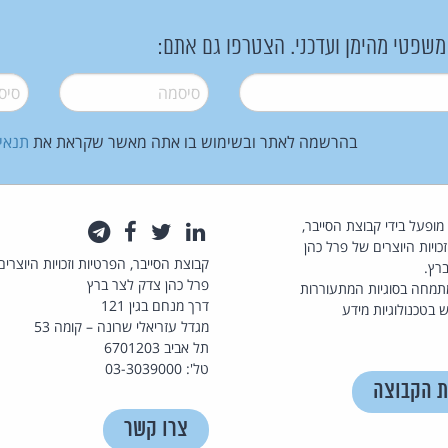
 משפטי מהימן ועדכני. הצטרפו גם אתם:
סיסמה
*
סיסמה
בהרשמה לאתר ובשימוש בו אתה מאשר שקראת את
תנאי
law.co.il מופעל בידי קבוצת הסייבר,
לינקדאין
טוויטר
פייסבוק
טלגרם
כויות היוצרים של פרל כהן
קבוצת הסייבר, הפרטיות וזכויות היוצרים
רץ.
פרל כהן צדק לצר ברץ
תמחה בסוגיות המתעוררות
דרך מנחם בגין 121
 בטכנולוגיות מידע
מגדל עזריאלי שרונה – קומה 53
תל אביב 6701203
טל': 03-3039000
ת הקבוצה
צרו קשר