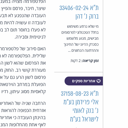
הפלטפורמה מצויה במעגל 
ת"א 33406-02-24
שיצר, חיבר, פרסם והפיץ 
העובדה שהנפגע לא תבע 
ברוק נ' דהן
לעובדה זו עשויה להיות מ
מי שלא נרתע משימוש
לא פעלו בחוסר תום לב ב
בחלל הטכנולוגי לפרסומים
לגיטימית וסבירה.
מבישים, מנוע מלשמש
כסנדק הדיוני של החינוך
האם סירוב של פלטפורמה 
וההרתעה הנחוצים ...
זמן קריאה:
2 דקות
את הפרסום שהוא לשון הר
פרסום לשון הרע גם על א
אחריות ספקים
הפועלת במרחב הוירטאולי
קלאסיות מסוג עיתון, רדיו 
ת"א 37158-08-23
אלי פרידמן בע"מ
נ' בנק לאומי
אזרחית הכפופה להוראות מ
בהינתן העובדה כי אחריו
לישראל בע"מ