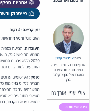
19 בפברואר 2025
אחריות ספקי
פייסבוק ורשת
זמן קריאה:
4 דקות
האם גוגל ומטא אחראיות ל
העובדות:
מאת‏
עו"ד טל קפלן
2020 (ללא פרטים הח
שותף וחבר בקבוצת הסייבר,
התובעים למתן צווים זמני
הפרטיות וזכויות היוצרים
במשרד פרל כהן צדק לצר
נפסק:
הפרסומים ערוכים 
ברץ
חבריה לנקוט באלימות כל
מחשבתית עד כדי הפיכתם 
אולי יעניין אותך גם
מטא כי התובעים לא הוכיח
למטא בפניה מוקדמת בנו
בינה מלאכותית