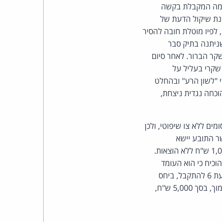
ורמה המקבלת בקשה
נת שיקול הדעת של
 לפיו מוטלת חובה להסיר
יתנה בתיק סבר
קר הברור. לאחר סיום
שקרי בעליל על
י "לשון הרע" ובהחלט
וכחה נגדית ניצחת,
ם ללא צו שיפוטי, ולכן
 שלא הסירו את הפרסומים. התביעה נדחתה נגד הנתבעות 1-3, כאשר התובע יישא
בהוצאותיהן בסך 50,000 ש"ח. הנתבע 4, שפרסם תגובה לאחד הפרסומים, יפצה את התובע ב-1,000 ש"ח ללא הוצאות.
5 נדחתה לאחר שהתובע לא הוכיח כי הוא העומד
מאחורי התגובית נשוא התביעה, והתובע יישא בהוצאות בסך 10,000 ש"ח. דין התביעה נגד הנתבעת 6 להתקבל, ביחס
לשיתוף הפרסום ולא ביחס לתוכן התגובית. לא הוכח מה היקף השיתוף ולכן הפיצוי יהיה על הצד הנמוך, בסך 5,000 ש"ח,