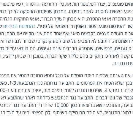
מים פוגעניים, יצרו הפלטפורמות את כלי ההודעה וההסרה, לפיו פלטפ
פגע רשאית להסירו, לאחר בחינתו. המבחן שפיתחה הפסיקה לצורך בחי
ההסרה או אי ההסרה, הוא מבחן השקר הברור, או אי החוקיות הגלויה,
שר "הפרסום פוגע ואסור באופן חד משמעי על פניו".
בהחלטת הביניים
שנ
רית העולה מצפיה בקבצים היא שאף אחד מהם אינו מקיים את מבחן הש
השתנתה. התובע לא הצביע על שום קטע קונקרטי שברור לגביו שהוא 
 פוגעניים, מכפישים, שמטבע הדברים אינם נעימים. הם בוודאי עולים כד
קשה לאמר כי מתקיים בהם כלל השקר הברור, במובן זה שניתן להציג ה
ם נכונים.
ו את טענתם שלפיה היתה מוטלת על גוגל ומטא החובה להסיר את הפרסומי
הפלטפורמות לא התרשלו בכך
מדובר במקרה שהוא על הגבול של זוטי דברים. התביעה נגד הנתבע 