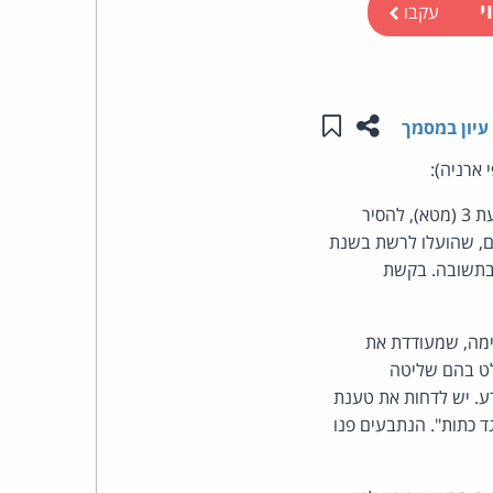
י
עקבו
העומד
בראש
שתפו עמוד זה
שמור ב"תכנים שלי"
עיון במסמך
קבוצת
 ארניה):
האינטרנט,
תביעה כספית ובקשה למתן צו המורה לנתבעות 1-2 (גוגל ישראל וגוגל אירלנד), ולנתבעת 3 (מטא), להסיר
 פרסומים על התובעים, שהועלו לרשת בשנת
הסייבר
 בתשובה. בקשת
וזכויות
ימה, שמעודדת את
היוצרים
לט בהם שליטה
ע. יש לדחות את טענת
של
ד כתות". הנתבעים פנו
פרל