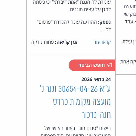
עומדת לה הגנת "אמת דיברתי" וכי ניסתה
1, ראש המועצה
להגן על עצים מוגנים.
בוק של
ע הוא עו"ד
נפסק:
ההודעה עונה להגדרת "פרסום"
לפי ...
 עילת
קראו עוד
זמן קריאה:
פחות מדקה
ה אחת
חופש הביטוי
24 במאי 2026
ע"א 30654-04-26 וגנר נ'
מועצה מקומית פרדס
חנה-כרכור
רישום "טרום חוב" באזור האישי של
המערער אינו מקיים את יסוד הפרסום