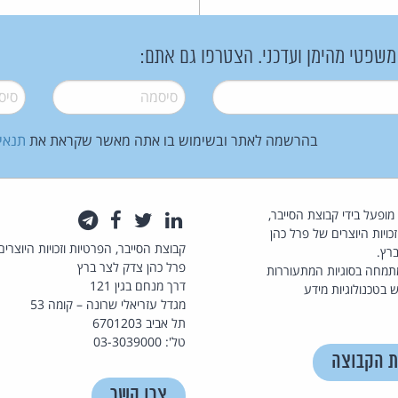
 משפטי מהימן ועדכני. הצטרפו גם אתם:
סיסמה
*
סיסמה
בהרשמה לאתר ובשימוש בו אתה מאשר שקראת את
תנאי
law.co.il מופעל בידי קבוצת הסייבר,
לינקדאין
טוויטר
פייסבוק
טלגרם
כויות היוצרים של פרל כהן
קבוצת הסייבר, הפרטיות וזכויות היוצרים
רץ.
פרל כהן צדק לצר ברץ
תמחה בסוגיות המתעוררות
דרך מנחם בגין 121
 בטכנולוגיות מידע
מגדל עזריאלי שרונה – קומה 53
תל אביב 6701203
טל': 03-3039000
ת הקבוצה
צרו קשר