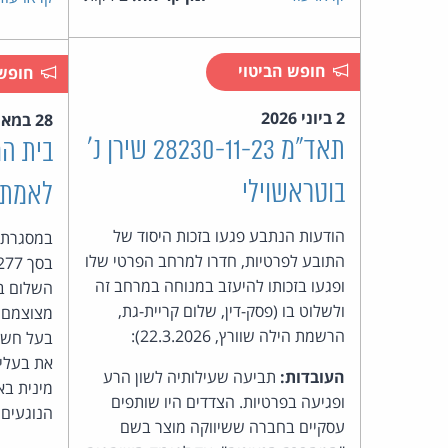
חופש הביטוי
חופש 
2 ביוני 2026
28 במאי 2026
תאד"מ 28230-11-23 שירן נ'
בוטראשוילי
לאמת 
הודעות הנתבע פגעו בזכות היסוד של
במסגרת ת
התובע לפרטיות, חדרו למרחב הפרטי שלו
ופגעו בזכותו להיעזב במנוחה במרחב זה
ולשלוט בו (פסק-דין, שלום קריית-גת,
מצוצמם,
הרשמת הילה שוורץ, 22.3.2026):
בעל חשב
את בעלי
העובדות:
תביעה שעילותיה לשון הרע
מינית בא
ופגיעה בפרטיות. הצדדים היו שותפים
הנוגעים 
עסקיים בחברה ששיווקה מוצר בשם