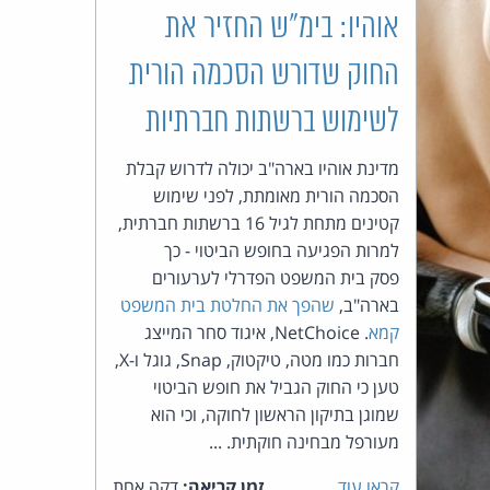
אוהיו: בימ"ש החזיר את
העומד
החוק שדורש הסכמה הורית
בראש
לשימוש ברשתות חברתיות
קבוצת
מדינת אוהיו בארה"ב יכולה לדרוש קבלת
הסכמה הורית מאומתת, לפני שימוש
האינטרנט,
קטינים מתחת לגיל 16 ברשתות חברתית,
הסייבר
למרות הפגיעה בחופש הביטוי - כך
פסק בית המשפט הפדרלי לערעורים
וזכויות
בארה"ב,
שהפך את החלטת בית המשפט
קמא
. NetChoice, איגוד סחר המייצג
היוצרים
חברות כמו מטה, טיקטוק, Snap, גוגל ו-X,
טען כי החוק הגביל את חופש הביטוי
של
שמוגן בתיקון הראשון לחוקה, וכי הוא
מעורפל מבחינה חוקתית. ...
פרל
קראו עוד
זמן קריאה:
דקה אחת