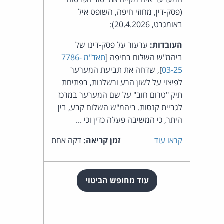
(פסק-דין, מחוזי חיפה, השופט איל
באומגרט, 20.4.2026):
העובדות:
ערעור על פסק-דינו של
ביהמ"ש השלום בחיפה [
תאד"מ 7786-
03-25
], שדחה את תביעת המערער
לפיצוי על לשון הרע ורשלנות, בפתיחת
תיק "טרום חוב" על שם המערער במרכז
לגביית קנסות. ביהמ"ש השלום קבע, בין
היתר, כי המשיבה פעלה כדין וכי ...
קראו עוד
זמן קריאה:
דקה אחת
עוד מחופש הביטוי