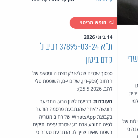
כהן
צדק
חופש הביטוי
לצר
14 ביוני 2026
ברץ.
ת"א 37895-03-24 רביב נ'
18255-01- כשדי
קדם ביטון
פועל
סכסוך שכנים שגלש לקבוצת הווטסאפ של
מ־1996
הרחוב (פסק-דין, שלום י-ם, השופטת טלי
ו
להב, 25.5.2026):
יקית
למי
העובדות:
תביעת לשון הרע. התביעה
הוגשה לאחר שהנתבעת פרסמה הודעה
בקבוצת WhatsApp של רחוב מגוריה
ילות של
לפיה התובע אדם רע שכורת עצים ותיקים
ה כי
בשטח שאינו שייך לו. הנתבעת טענה כי