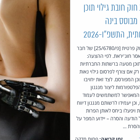
וק חובת גילוי תוכן
מבוסס בינה
ת, התשפ״ו-2026
הצעת חוק פרטית [פ/25/6780] של חבר
סר חוג'יראת. לפי ההצעה:
תוכן מטעה ברשתות החברתיות
ק אם צורף לפרסום גילוי נאות
כן המפורסם. לצד זאת יחויבו
פלטפורמות ליצור מנגנון
י המאפשר למשתמשים לעמוד
 וכן יעמידו לרשותם מנגנון דיווח
 ויפעלו ביחס לאותן הפרות
הודעה והסרה – יידוע המפר על
סרת ...
זמן קריאה:
פחות מדקה