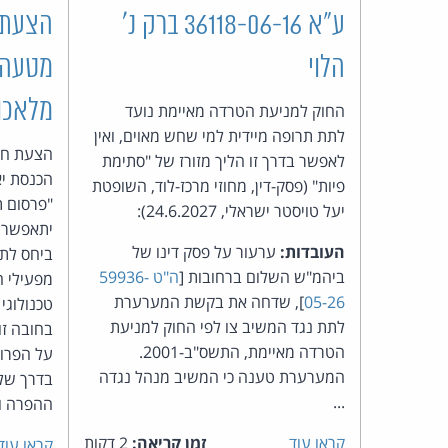
ע"א 36118-06-16 ברק נ'
הצעת ח
הלוי
מטעה 
מלאכותי
החוק למניעת הטרדה מאיימת נועד
לתת תרופה מיידית למי שחש מאוים, ואין
לאפשר בדרך זו הליך מזורז של "סתימת
הכנסת יא
פיות" (פסק-דין, מחוזי מרכז-לוד, השופטת
"פרסום 
יעל טויסטר ישראלי, 24.6.2027):
יתאפשר ר
העובדות:
ערעור על פסק דינו של
ביחס לתו
ביהמ"ש השלום ברחובות [
ה"ט 59936-
מפעילי ה
05-26
], שדחה את בקשת המערערת
טכנולוג
לתת נגד המשיב צו לפי החוק למניעת
בחובה זו,
הטרדה מאיימת, התשס"ב-2001.
על הפרות
המערערת טענה כי המשיב מנהל נגדה
בדרך של 
...
ההפרה וה
קראו עוד
זמן קריאה:
2 דקות
קראו עוד