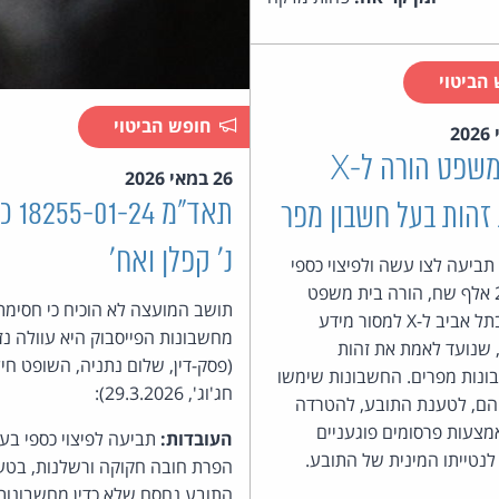
הביטוי
חופש הביטוי
בית המשפט הורה ל-X
26 במאי 2026
תאד"מ 24
זהות בעל חשבון מפר
נ' קפלן ואח'
ביעה לצו עשה ולפיצוי כספי
בסך 277 אלף שח, הורה בית משפט
תושב המועצה לא הוכיח כי חסימת
השלום בתל אביב ל-X למסור מידע
מחשבונות הפייסבוק היא עוולה נז
 שנועד לאמת את זהות
(פסק-דין, שלום נתניה, השופט חי
ונות מפרים. החשבונות שימשו
חג'וג', 29.3.2026):
הם, לטענת התובע, להטרדה
מצעות פרסומים פוגעניים
העובדות:
תביעה לפיצוי כספי בע
לנטייתו המינית של התובע.
הפרת חובה חקוקה ורשלנות, בטענ
התובע נחסם שלא כדין מחשבונות