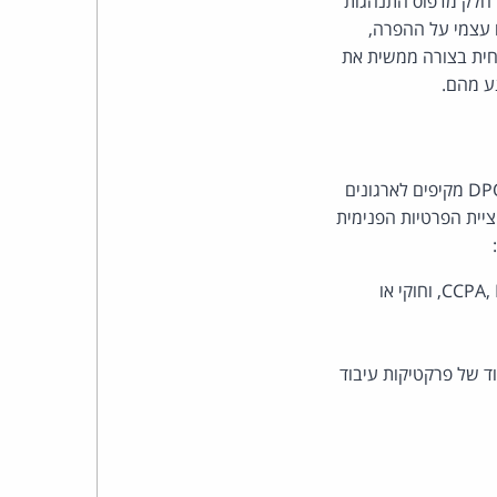
ה חלק מדפוס התנהגות
ח עצמי על ההפרה,
פחית בצורה ממשית את
ע מהם.
קבוצת הסייבר, הפרטיות וזכויות היוצרים בפרל כהן צדק לצר ברץ מציעה פתרונות DPO-as-a-Service מקיפים לארגונים
ציית הפרטיות הפנימית
מינוי ממונה חיצוני ושירותי ייעוץ שוטפים המכסים את חוק הגנת הפרטיות, ה-GDPR, ה-CCPA, HIPAA, וחוקי או
DPIA – Data Protection Impact ) ומיפוי ותיעוד של פרקטיקות עיבוד