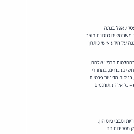
כהן
צדק
סקי. אפל בנתה
לצר
 מידע וביטול מעקב אחר משתמשים כתכונת מוצר
ה על מידע אישי כיתרון
ברץ.
פועל
 בהחלטות הרכש שלהם.
שי במכרזים, במחזורי
מ־1996
בניסוח מדיניות פרטיות
 – כל אלה מתורגמים
ת וסבבי גיוס הון.
ק מסקירותיהם