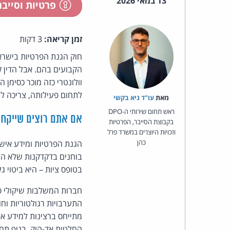
13 במאי 2026
פרטיות וסייב
זמן קריאה:
3 דקות
וולונטרי כזה מוכר כסימן 
לתחום פעילותה, צריכה לשקול ברצינות מינוי PO
מאת‏
עו"ד גיא בקשי
ראש תחום שירותי ה-DPO
אם אתם רוצים שייקחו
בקבוצת הסייבר, הפרטיות
וזכויות היוצרים במשרד פרל
כהן
הגנת הפרטיות ומידע אישי
בוחנים בדקדקנות שלא היי
בטופס ציות – היא ביטוי גל
חברות המשלבות שיקולי פר
התערבויות רגולטוריות וחו
מתייחס ברצינות למידע א
החלטות אד-הוק. בנוף תחר