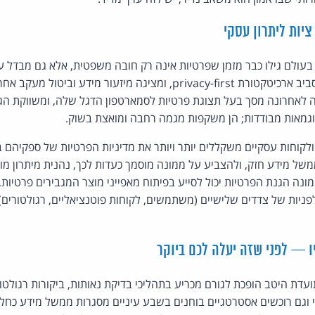
ציות ליתרון עסקי
 בעולם גילו כבר מזמן שפרטיות אינה רק חובה משפטית, אלא גם מבדל ע
אסטרטגיית שיווק שלמה סביב ארכיטקטורת privacy-first, ומציגה מיזעור
ה לאחרונה מסך בעל תצוגת פרטיות לסמארטפון הדגל שלה, ומשווקת הגנ
וגמאות מבודדות; הן משקפות מגמה רחבה ומואצת בשוק.
לקוחות עסקיים משקללים יותר ויותר את מדיניות הפרטיות של ספקיהם
ל מידע חזק, ולהצביע על ממונה מוסמך כעדות לכך, נהנית מיתרון מוח
ונה הגנת הפרטיות יכול לסייע בפיתוח מאפייני מוצר המגבירים פרטיות, 
פניות של צדדים שלישיים (משתמשים, לקוחות פוטנציאליים, רגולטורים)
 — לפני שזה יעלה לכם ביוקר
עדת היטב הופכת לגורם מכריע בתהליכי בדיקת נאותות, ביקורות רגולטוריו
רטי וגם רוכשים אסטרטגיים בוחנים בשבע עיניים מסגרות ממשל מידע כחל