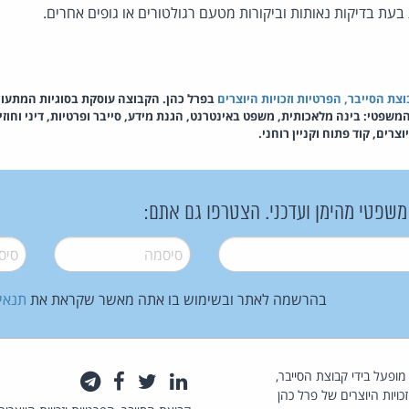
בעת בדיקות נאותות וביקורות מטעם רגולטורים או גופים אחרים.
צת הסייבר, הפרטיות וזכויות היוצרים
בפרל כהן. הקבוצה עוסקת בסוגיות המתעו
שפטי: בינה מלאכותית, משפט באינטרנט, הגנת מידע, סייבר ופרטיות, דיני וחוז
צרים, קוד פתוח וקניין רוחני.
 משפטי מהימן ועדכני. הצטרפו גם אתם:
סיסמה
*
סיסמה
בהרשמה לאתר ובשימוש בו אתה מאשר שקראת את
תנאי
law.co.il מופעל בידי קבוצת הסייבר,
לינקדאין
טוויטר
פייסבוק
טלגרם
כויות היוצרים של פרל כהן