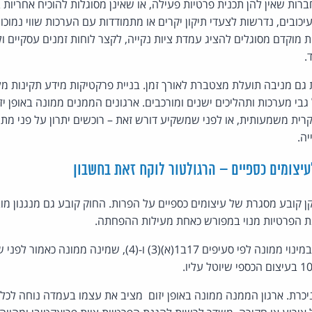
רות שאין להן תכנית פרטיות פעילה, או שאינן מסוגלות להוכיח אחריות ב
כובים, נדרשות לצעדי תיקון יקרים או מתמודדות עם הערכות שווי נמוכות 
וקדם מסוגלים להציג עמדת ציות נקייה, לקצר לוחות זמנים עסקיים ולה
.
ם מניבה תועלת מצטברת לאורך זמן. בניית פרקטיקות מידע תקינות מ
י מערכות ותהליכים ישנים ומורכבים. ארגונים הממנים ממונה באופן יזו
ית משמעותית, או לפני שמשקיע דורש זאת – רוכשים יתרון על פני מת
ה.
יצומים כספיים – הרגולטור לוקח זאת בחשבון
ן קובע מסגרת של עיצומים כספיים על הפרות. החוק קובע גם מנגנון מ
נת הפרטיות מנוי במפורש כאחת מעילות ההפחתה.
החוק קובע כי מפר החייב במינוי ממונה לפי סעיפים 17ב1(א)(3) ו-(4),
ת. ארגון הממנה ממונה באופן יזום מציב את עצמו בעמדה נוחה לכל הל