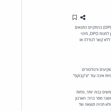
העומד
שתפו עמוד זה
שמור ב"תכנים שלי"
בראש
חוק הגנת הפרטיות בישראל וה-GDPR באירופה מטילים חובה למנות ממונה על הגנת הפרטיות (DPO) בהתקיים התנאים
קבוצת
הקבועים בהם. אבל הדין קובע רף מינימלי בלבד, זוהי נקודת מוצא. גם כשארגון אינו חייב מכוח הדין למנות DPO, מינוי
 ללא קשר לגודלה או
האינטרנט,
הסייבר
וזכויות
קיעים ורגולטורים
ות אינה עוד “צ'קבוקס”
היוצרים
של
שים גבוה יותר, פחות
שגר מסר ברור: הארגון
פרל
ולא תהיה תוצאה של