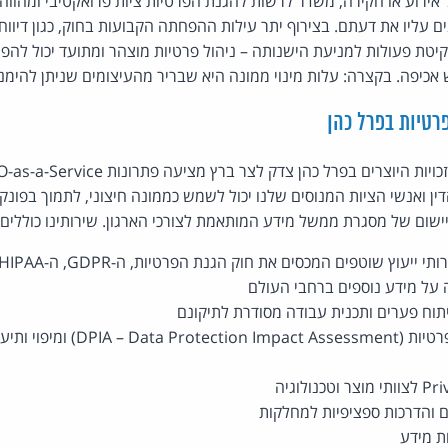
אירוע או חקירה, משדר לרשות להגנת הפרטיות ציות פרואקטיבי ומהוו
ם עליו את דעתם. בצירוף יתר עילות ההפחתה הקבועות בחוק, כגון דיוו
יטת פעולות למניעת הישנותה – ניהול פרטיות מוצהר ומתועד יכול לה
כיפה. בקצרה: עלות מינוי ממונה היא שבריר מהעיצומים שניתן להימנ
רטיות בפרל כהן
דין ואנשי הציות המנוסים שלנו יכול לשמש כממונה חיצוני, לתמוך בפונק
יישום של מסגרת ממשל מידע המותאמת לצורכי הארגון. שירותינו כוללים:
ה על מידע נוספים ברחבי העולם
יתוח פערים ותכנית עבודה מסודרת לתיקונם
תסקירי השפעה על הפרטיות (Assessment
 והדרכות ספציפיות למחלקות
ת מידע