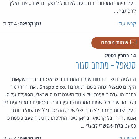
בעלי סימני המסחר: "הנתבעת לא תוכל לתפקד כרשם... אם תאלץ
להסתבך ...
קראו עוד
זמן קריאה:
4 דקות
שמות מתחם
14 במרץ 2001
סנאפל - מתחם סגור
החלטה חדשה בתחום שמות המתחם בישראל: חברת המשקאות
הקלים סנאפל זכתה בשם המתחם Snapple.co.il . את ההחלטה
נתנה הוועדה מייעצת של איגוד האינטרנט הישראלי, הפועלת על פי
כללי הרישום של שמות המתחם כמעין-בורר בסכסוכים המתגלעים בין
בעלי שמות מתחם לצדדים שלישיים. ההרכב כלל את עוה"ד יונתן
אגמון, ד"ר יובל קרניאל ובריאן נייגן. החלטתו מדגימה פעם נוספת כי
כמעט בלתי-אפשרי לבעלי ...
קראו עוד
זמן קריאה:
4 דקות