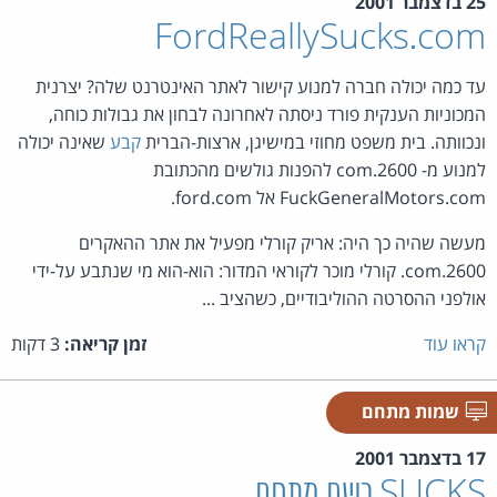
25 בדצמבר 2001
FordReallySucks.com
עד כמה יכולה חברה למנוע קישור לאתר האינטרנט שלה? יצרנית
המכוניות הענקית פורד ניסתה לאחרונה לבחון את גבולות כוחה,
ונכוותה. בית משפט מחוזי במישיגן, ארצות-הברית
קבע
שאינה יכולה
למנוע מ- 2600.com להפנות גולשים מהכתובת
FuckGeneralMotors.com אל ford.com.
מעשה שהיה כך היה: אריק קורלי מפעיל את אתר ההאקרים
2600.com. קורלי מוכר לקוראי המדור: הוא-הוא מי שנתבע על-ידי
אולפני ההסרטה ההוליבודיים, כשהציב ...
קראו עוד
זמן קריאה:
3 דקות
שמות מתחם
17 בדצמבר 2001
SUCKS כשם מתחם