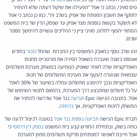
טים סוויני, נכתב כי אפל "הפעילה את שיקול דעתה שלא להחזיר
לתוקף את חשבון המפתח של אפיק בשלב זה". כמו כן נכתב כי אפל
לא תשקול בקשות נוספות מצד אפיק עד שפסק הדין של בית המשפט
המחוזי יהפוף לחלוט. סוויני ציין כי ההליכים עשויים להימשך מספר
שנים.
זהו שלב נוסף במאבק המשפטי בין החברות שהחל
כזכור
בחודש
אוגוסט בשנה שעברה כשאפל הסירה את פורטנייט מחנות
האפליקציות שלה לאחר שאפיק הטמיעה במשחק מערכת תשלומים
עצמאית שנועדה לעקוף את מערכת התשלומים של חנות
האפליקציות ובכך להימנע מתשלום עמלה בשיעור של 30% לאפל
על כל תשלום שמתבצע דרך המערכת, בהתאם לתנאי השימוש של
אפל. בתגובה הגישה Epic
תביעה
נגד אפל שדרשה להחזיר את
המשחק לחנות האפליקציות, אך
נדחתה
.
חברת Epic הגישה
תביעה נוספת נגד אפל
בטענה לניצול לרעה של
כוחה בשוק, ובתחילת החודש קבע בית המשפט
בפסק דין דרמטי
כי
אפל חייבת לאפשר למפתחים סליקת תשלומים מחוץ למערכת