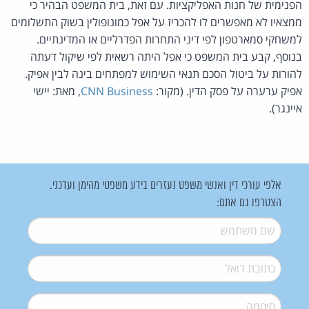
הפנימית של חנות האפליקציות. עם זאת, בית המשפט הבהיר כי
ממצאיו לא מאפשרים לו להכריז על אפל כמונופולין בשוק התשלומים
למשחקי סמארטפון לפי דיני התחרות הפדרליים או המדינתיים.
בנוסף, קבע בית המשפט כי אפל היתה רשאית לפי שיקול דעתה
להורות על ביטול הסכם תנאי השימוש למפתחים בינה לבין אפיק.
אפיק ערערה על פסק הדין. (מקור:
CNN Business
, מאת: יישי
איינגר).
אלפי עורכי דין ואנשי משפט נעזרים בידע משפטי מהימן ועדכני.
הצטרפו גם אתם:
שם משתמש
*
דואל
*
סיסמה
*