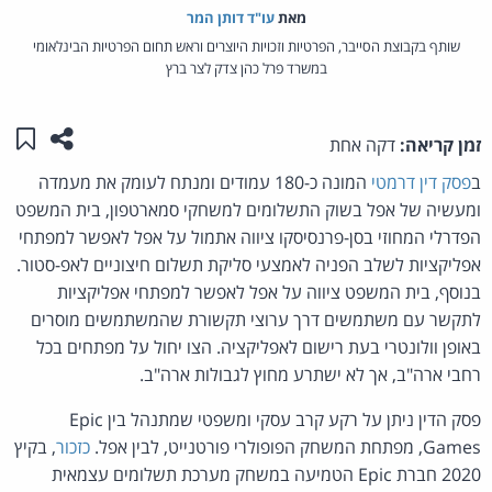
מאת‏
עו"ד דותן המר
שותף בקבוצת הסייבר, הפרטיות וזכויות היוצרים וראש תחום הפרטיות הבינלאומי
במשרד פרל כהן צדק לצר ברץ
שתפו ע
שמו
זמן קריאה:
דקה אחת
ב
פסק דין דרמטי
המונה כ-180 עמודים ומנתח לעומק את מעמדה
ומעשיה של אפל בשוק התשלומים למשחקי סמארטפון, בית המשפט
הפדרלי המחוזי בסן-פרנסיסקו ציווה אתמול על אפל לאפשר למפתחי
אפליקציות לשלב הפניה לאמצעי סליקת תשלום חיצוניים לאפ-סטור.
בנוסף, בית המשפט ציווה על אפל לאפשר למפתחי אפליקציות
לתקשר עם משתמשים דרך ערוצי תקשורת שהמשתמשים מוסרים
באופן וולונטרי בעת רישום לאפליקציה. הצו יחול על מפתחים בכל
רחבי ארה"ב, אך לא ישתרע מחוץ לגבולות ארה"ב.
פסק הדין ניתן על רקע קרב עסקי ומשפטי שמתנהל בין Epic
Games, מפתחת המשחק הפופולרי פורטנייט, לבין אפל.
כזכור
, בקיץ
2020 חברת Epic הטמיעה במשחק מערכת תשלומים עצמאית