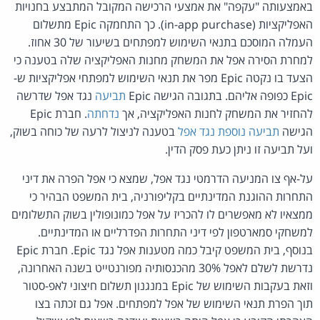
באמצעותה "עקפה" את אמצעי הרכישה המקובל המתבצע בחנויות
האפליקציות (in-app purchase). כך התחמקה Epic מתשלום
העמלה המוסכם בתנאי השימוש למפתחים בשיעור של 30 אחוז.
למחרת הסירה אפל את המשחק מחנות האפליקציה שלה בטענה כי
הצעד בו נקטה Epic מפר את תנאי השימוש למפתחי אפליקציות ש-
Epic כפופה אליהם. בתגובה הגישה Epic
תביעה
נגד אפל שדרשה
להחזיר את המשחק לחנות האפליקציה, אך
נדחתה
. חברת Epic
הגישה
תביעה נוספת נגד אפל
בטענה לניצול לרעה של כוחה בשוק,
ועל תביעה זו ניתן כעת פסק הדין.
על-אף צו המניעה הדרמטי נגד אפל, שמצא כי אפל הפרה את דיני
התחרות ההוגנת המדינתיים בקליפורניה, בית המשפט הבהיר כי
ממצאיו לא מאפשרים לו להכריז על אפל כמונופולין בשוק התשלומים
למשחקי סמארטפון לפי דיני התחרות הפדרליים או המדינתיים.
בנוסף, בית המשפט קיבל כמה מטענות אפל נגד Epic. חברת Epic
נדרשת לשלם לאפל 30% מהכנסותיה מפורנטייט בשנה האחרונה,
וזאת בעקבות השימוש של Epic במנגנון תשלום חיצוני לאפ-סטור
תוך הפרת תנאי השימוש של אפל למפתחים. אפל גם זכתה בצו