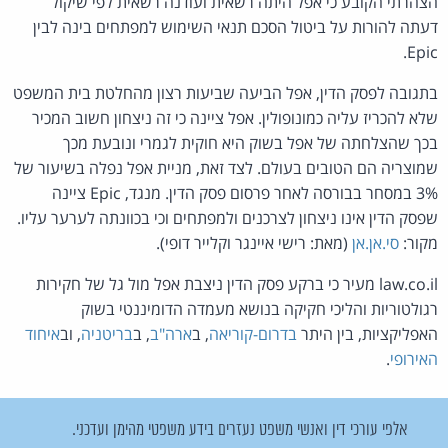
הצהרתי הקובע כי אפל היתה רשאית ועודנה רשאית לפי שיקול
דעתה להורות על ביטול הסכם תנאי השימוש למפתחים בינה לבין
Epic.
בתגובה לפסק הדין, אפל הביעה שביעות רצון מהחלטת בית המשפט
שלא להכריז עליה כמונופולין. אפל ציינה כי זה ניצחון חשוב המכיר
בכך שהצלחתה של אפל בשוק היא חוקית לגמרי ונובעת מכך
שמוצריה הם הטובים בעולם. לצד זאת, מניית אפל נפלה בשיעור של
3% במסחר בבורסה לאחר פרסום פסק הדין. מנגד, Epic ציינה
שפסק הדין אינו ניצחון לצרכנים ולמפתחים וכי בכוונתה לערער עליו.
מקור:
סי.אן.אן
(מאת: רישי איינגר וקלייר דופי).
law.co.il מעיר כי ברקע פסק הדין ניצבת אפל מול גל של חקירות
רגולטוריות והליכי חקיקה בנושא מעמדה הדומיננטי בשוק
האפליקציות, בין היתר
בדרום-קוריאה
, ב
ארה"ב
, ב
בריטניה
, וב
איחוד
האירופי
.
אלפי עורכי דין ואנשי משפט נעזרים בידע משפטי מהימן ועדכני.