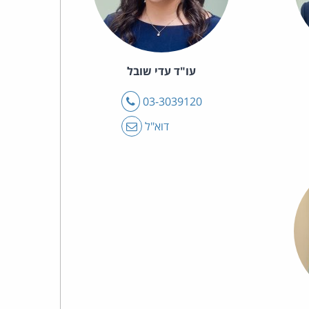
עו"ד עדי שובל
טלפון
03-3039120
דוא"ל