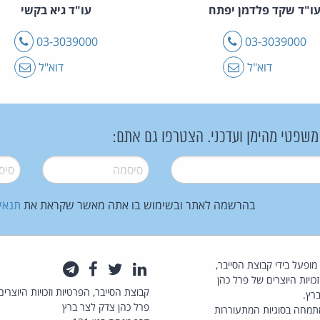
ו"ד שקד פלדמן יפתח
עו"ד גיא בקשי
טלפון
טלפון
03-3039000
03-3039000
דוא"ל
דוא"ל
 משפטי מהימן ועדכני. הצטרפו גם אתם:
סיסמה
*
סיסמה
בהרשמה לאתר ובשימוש בו אתה מאשר שקראת את
תנאי
law.co.il מופעל בידי קבוצת הסייבר,
לינקדאין
טוויטר
פייסבוק
טלגרם
כויות היוצרים של פרל כהן
קבוצת הסייבר, הפרטיות וזכויות היוצרים
רץ.
פרל כהן צדק לצר ברץ
תמחה בסוגיות המתעוררות