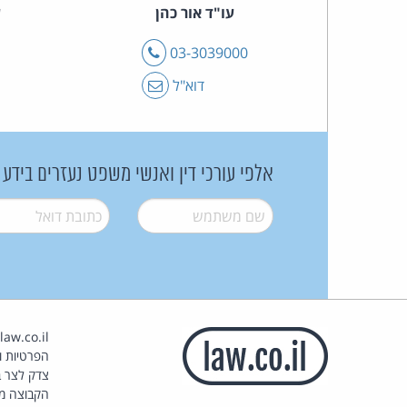
עו"ד אור כהן
ע
טלפון
03-3039000
דוא"ל
אלפי עורכי דין ואנשי משפט נעזרים בידע
שם משתמש
*
דואל
*
הפרטיות וז
צדק לצר ב
הקבוצה מ