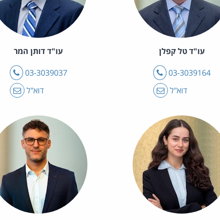
עו"ד טל קפלן
עו"ד דותן המר
טלפון
טלפון
03-3039037
03-3039164
דוא"ל
דוא"ל