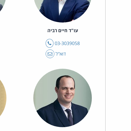
עו"ד חיים רביה
טלפון
03-3039058
דוא"ל