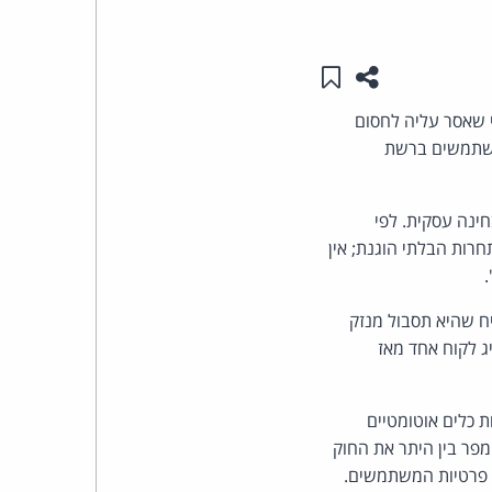
העומד
שתפו עמוד זה
שמור ב"תכנים שלי"
בראש
 שאסר עליה לחסום
קבוצת
ות משתמשים ברשת
האינטרנט,
ות, שכן hiQ כבר אינה פועלת מבחינה עסקית. לפי
תחרות הבלתי הוגנת; אין
הסייבר
וזכויות
 הסרת הצו הזמני. "hiQ לא הצליחה להוכיח שהיא תסבול מנזק
 כבר התרחש...hiQ לא הצליחה להשיג לקוח אחד מאז
היוצרים
של
צעות כלים אוטומטיים
 שלה ומפר בין היתר את החוק
פרל
ירה אסורה למחשבים (Computer Fraud and Abuse Act - CFAA) ואת פרטיות המשתמשים.