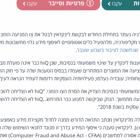
ות
פרטיות וסייבר
עקבו
עקבו
ניה נעתר בתחילת החודש לבקשת לינקדאין לבטל את צו המניעה הזמני
 סטארט-אפ מקליפורניה, מלהפעיל כלים אוטומטיים לאיסוף מידע גלוי מחשבונ
שנחשפה לציבור בשבוע שעבר
.
בית המשפט השתכנע מטענות לינקדין על שינוי משמעותי בנסיב
hi כבר לא מציעה את המוצרים המתחרים שעמדו בבסיס הטענות שלה על פי חוק ה
חותיה; עובדיה נעלמו; פעילויותיה העסקיות רדומות לעתיד הנראה לעין".
לפי בית המשפט, השינוי המשמעותי בנסיבות הצדיק את
בלתי הפיך בהיעדר צו מניעה מתמשך. הנזק שביקשה למנוע
ת בשנת 2018".
, לפני שנים hiQ קיבלה מלינקדאין מכתב התראה הדורש ממנה לחדול מקצירת מידע באמ
(crawlers and scrapers). לינקדאין טענה כי איסוף המידע בדרך זו מנוגד לתנאי השימוש
הפדרלי בארה"ב על חד