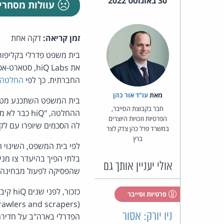
30 באוגוסט 2022
עוולות מסחרי
זמן קריאה:
דקה אחת
בית משפט פדרלי בקליפור
את hiQ Labs,
החברתית. כך לפי
החלטה 
מאת‏
עו"ד אור כהן
חבר בקבוצת הסייבר,
ההחלטה, "Q
הפרטיות וזכויות היוצרים
לה הסכמים שיופרו עם לקו
במשרד פרל כהן צדק לצר
ברץ
אולי יעניין אותך גם
שהפסיקה לפעול מבחינה עסקי
כזכור
פרטיות וסייבר
ניו יורק: אסור