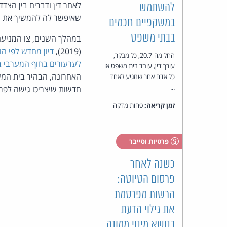
לאחר דין ודברים בין הצדדים, hiQ פנתה להליכים מ
להשתמש
שאיפשר לה להמשיך את מ
במשקפיים חכמים
בבתי משפט
במהלך השנים, צו המניעה
(2019),
דיון מחדש לפי ה
החל מה-20.7, כל מבקר,
לערעורים בחוף המערבי בארה"ב (it
עורך דין, עובד בית משפט או
כל אדם אחר שמגיע לאחד
...
חדשות שיצריכו גישה לפרופ
זמן קריאה:
פחות מדקה
פרטיות וסייבר
כשנה לאחר
פרסום הטיוטה:
הרשות מפרסמת
את גילוי הדעת
בנושא מינוי ממונה