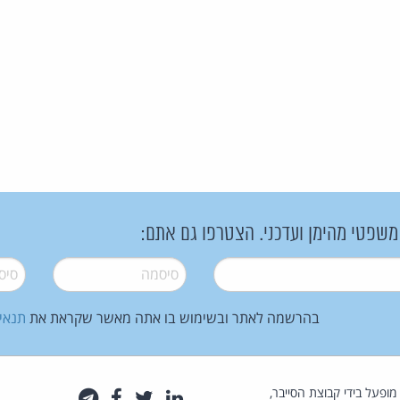
 משפטי מהימן ועדכני. הצטרפו גם אתם:
סיסמה
*
סיסמה
בהרשמה לאתר ובשימוש בו אתה מאשר שקראת את
תנאי
law.co.il מופעל בידי קבוצת הסייבר,
לינקדאין
טוויטר
פייסבוק
טלגרם