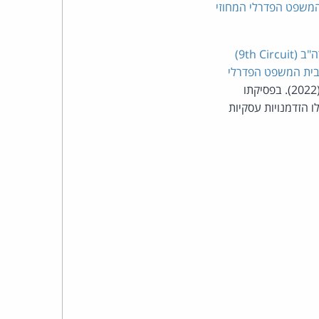
כהן
צדק
9th )
לצר
 בית המשפט הפדרלי
לפי הוראת בית המשפט העליון הפדרלי בארה"ב (2022). בפסיקתו
ברץ.
 בעתיד אם יבשילו הזדמנויות עסקיות
פועל
מ־1996