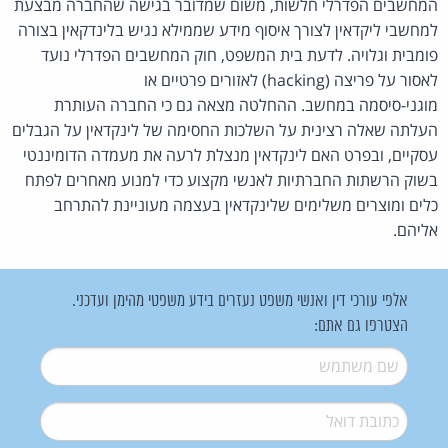
המחשבים הפדרלי חלשות, משום שמדובר בגישה שהחברה מבצעת
למחשבי ליקדאין לצורך איסוף מידע שממילא נגיש בלינדקאין בצורה
פומבית וגלויה. לדעת בית המשפט, חוק המחשבים הפדרלי נועד
לאסור על פריצה (hacking) לאזורים פרטיים או
מוגני-סיסמה במחשב. ההחלטה מצאה גם כי החברה העותרת
העלתה שאלה רצינית על השלכות החסימה של לינקדאין על הגבלים
עסקיים, ובפרט האם לינקדאין מנצלת לרעה את מעמדה הדומיננטי
בשוק הרשתות החברתיות לאנשי מקצוע כדי למנוע מאחרים לפתח
כלים ומוצרים משלימים שלינקדאין בעצמה מעוניינת להתרחב
אליהם.
אלפי עורכי דין ואנשי משפט נעזרים בידע משפטי מהימן ועדכני.
הצטרפו גם אתם:
שם משתמש
*
דואל
*