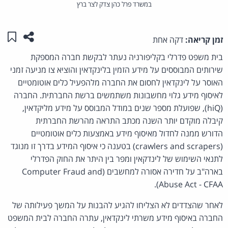
במשרד פרל כהן צדק לצר ברץ
שתפו ע
שמו
זמן קריאה:
דקה אחת
בית משפט פדרלי בקליפורניה נעתר לבקשת חברה המספקת
שירותים המבוססים על מידע הזמין בלינקדאין והוציא צו מניעה זמני
האוסר על לינקדאין לחסום את החברה מלהפעיל כלים אוטומטיים
לאיסוף מידע גלוי מחשבונות משתמשים ברשת החברתית. החברה
(hiQ), שפועלת מספר שנים במודל המבוסס על מידע מליקדאין,
קיבלה מוקדם יותר השנה מכתב התראה מהרשת החברתית
הדורש ממנה לחדול מאיסוף מידע באמצעות כלים אוטומטיים
(crawlers and scrapers) בטענה כי איסוף המידע בדרך זו מנוגד
לתנאי השימוש של לינדקאין ומפר בין היתר את החוק הפדרלי
בארה"ב על חדירה אסורה למחשבים (Computer Fraud and
Abuse Act - CFAA).
לאחר שהצדדים לא הצליחו להגיע להבנות על המשך פעילותה של
החברה באיסוף מידע משרתי לינקדאין, עתרה החברה לבית המשפט