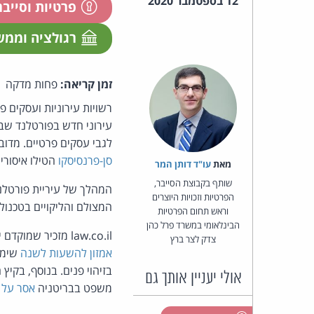
12 בספטמבר 2020
פרטיות וסייב
רגולציה וממ
זמן קריאה:
פחות מדקה
רשויות עירוניות ועסקים פ
לגבי עסקים פרטיים. מדוב
סן-פרנסיסקו
הטילו איסורי
מאת‏
עו"ד דותן המר
שותף בקבוצת הסייבר,
המהלך של עיריית פורטלנד
הפרטיות וזכויות היוצרים
המצולם והליקויים בטכנולוג
וראש תחום הפרטיות
הבינלאומי במשרד פרל כהן
law.co.il מזכיר שמוקדם יותר השנה התפרסמה
צדק לצר ברץ
אמזון להשעות לשנה
שימוש
בזיהוי פנים. בנוסף, בקיץ
אולי יעניין אותך גם
משפט בבריטניה
אסר על 