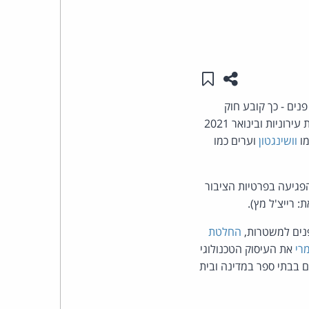
העומד
בראש
שתפו עמוד זה
שמור ב"תכנים שלי"
קבוצת
נים - כך קובע חוק
עירוני חדש בפורטלנד שבמדינת אורגון בחוף המערבי בארה"ב. החוק ייכנס לתוקף מידי לגבי רשויות עירוניות ובינואר 2021
האינטרנט,
מו
וושינגטון
וערים כמו
הסייבר
הפגיעה בפרטיות הציבור
וזכויות
: רייצ'ל מץ).
היוצרים
פנים למשטרות,
החלטת
את העיסוק הטכנולוגי
של
ם בבתי ספר במדינה ובית
פרל