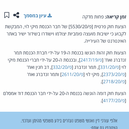
שתפו ע
שמו
עיון במסמך
זמן קריאה:
פחות מדקה
הצעת חוק פרטית [פ/5530/20] של חבר הכנסת מיקי לוי, המבקשת
לקבוע כי ישיבות מועצה פומביות יצולמו וישודרו בשידור ישיר באתר
האינטרנט של העירייה.
הצעות חוק זהות הוגשו בכנסת ה-19 על-ידי חברת הכנסת תמר
זנדברג ואח' [
פ/2417/19
], ובכנסת ה-20 על-ידי חברי הכנסת מיקי
לוי [
פ/331/20
], תמר זנדברג [
פ/332/20
], דב חנין ואח'
[
פ/2373/20
], מיקי לוי [
פ/2611/20
] ותמר זנדברג ואח'
[
פ/2718/20
].
הצעת חוק דומה הוגשה בכנסת ה-20 על-ידי חבר הכנסת דוד אמסלם
[
פ/4177/20
].
אלפי עורכי דין ואנשי משפט נעזרים בידע משפטי מהימן ועדכני.
הצטרפו גם אתם: