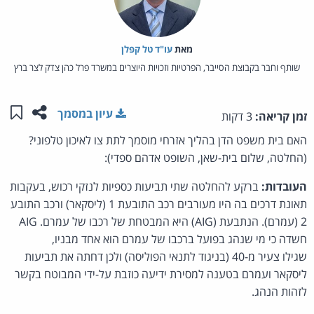
מאת‏
עו"ד טל קפלן
שותף וחבר בקבוצת הסייבר, הפרטיות וזכויות היוצרים במשרד פרל כהן צדק לצר ברץ
שתפו ע
שמו
עיון במסמך
זמן קריאה:
3 דקות
האם בית משפט הדן בהליך אזרחי מוסמך לתת צו לאיכון טלפוני?
(החלטה, שלום בית-שאן, השופט אדהם ספדי):
העובדות:
ברקע להחלטה שתי תביעות כספיות לנזקי רכוש, בעקבות
תאונת דרכים בה היו מעורבים רכב התובעת 1 (ליסקאר) ורכב התובע
2 (עמרם). הנתבעת (AIG) היא המבטחת של רכבו של עמרם. AIG
חשדה כי מי שנהג בפועל ברכבו של עמרם הוא אחד מבניו,
שגילו צעיר מ-40 (בניגוד לתנאי הפוליסה) ולכן דחתה את תביעות
ליסקאר ועמרם בטענה למסירת ידיעה כוזבת על-ידי המבוטח בקשר
לזהות הנהג.