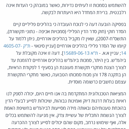
להשתמש בסמכות זו לעיתים נדירות, כאשר במובהק כי העדות אינה
רלבנטית. ברירת המחדל היא היעתרות לבקשה.
בפסיקה הובעה דעה כי לנוכח העובדה כי בהליכים פליליים קיים
הסדר חוקי (חוק סדר הדין הפלילי (סמכויות אכיפה - נתוני תקשורת),
התשס"ח-2007), שאין לו מקביל בהליכים אזרחיים, ניתן ללמוד על
קיומו של הסדר פלילי בהליכים אזרחיים [עניין סיגאוי -
ת"ק 4605-07-
14
; עניין א.א. -
ת"א 15689-06-13
]. דעה זו אינה מקובלת על
ביהמ"ש. בין היתר, סמכות ביהמ"ש בהליכים אזרחיים להזמנת עד
לצורך הצגת מחקרי תקשורת מעוגנת הן בסעיף 1 לפקודת הראיות,
הן בתקנה 178 והן מכוח סמכותו הטבועה, כאשר מחקרי התקשורת
עצמם נחשבים כרשומה מוסדית.
המציאות הטכנולוגית המתקדמת בה אנו חיים היום, יכולה לספק לנו
ראיות בעלות דרגות דיוק ואמינות גבוהות, שיכולות לסייע לבעלי הדין
בהוכחת טענותיהם ובאותה מידה מסייעות לביהמ"ש בחשיפת האמת
לצורך הגשמת התכלית של עשיית צדק. אין מניעה להשתמש בכלים
אלה, ואף שימוש נרחב, מקום שהם יכולים לסייע לצורך ההכרעה