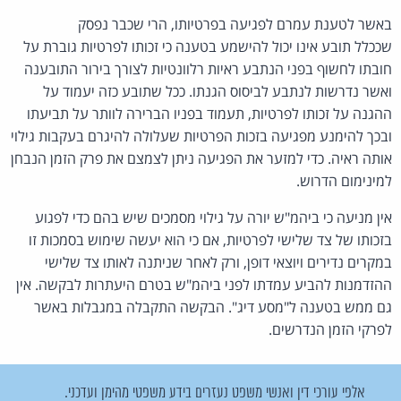
באשר לטענת עמרם לפגיעה בפרטיותו, הרי שכבר נפסק
שככלל תובע אינו יכול להישמע בטענה כי זכותו לפרטיות גוברת על
חובתו לחשוף בפני הנתבע ראיות רלוונטיות לצורך בירור התובענה
ואשר נדרשות לנתבע לביסוס הגנתו. ככל שתובע כזה יעמוד על
ההגנה על זכותו לפרטיות, תעמוד בפניו הברירה לוותר על תביעתו
ובכך להימנע מפגיעה בזכות הפרטיות שעלולה להיגרם בעקבות גילוי
אותה ראיה. כדי למזער את הפגיעה ניתן לצמצם את פרק הזמן הנבחן
למינימום הדרוש.
אין מניעה כי ביהמ"ש יורה על גילוי מסמכים שיש בהם כדי לפגוע
בזכותו של צד שלישי לפרטיות, אם כי הוא יעשה שימוש בסמכות זו
במקרים נדירים ויוצאי דופן, ורק לאחר שניתנה לאותו צד שלישי
ההזדמנות להביע עמדתו לפני ביהמ"ש בטרם היעתרות לבקשה. אין
גם ממש בטענה ל"מסע דיג". הבקשה התקבלה במגבלות באשר
לפרקי הזמן הנדרשים.
אלפי עורכי דין ואנשי משפט נעזרים בידע משפטי מהימן ועדכני.