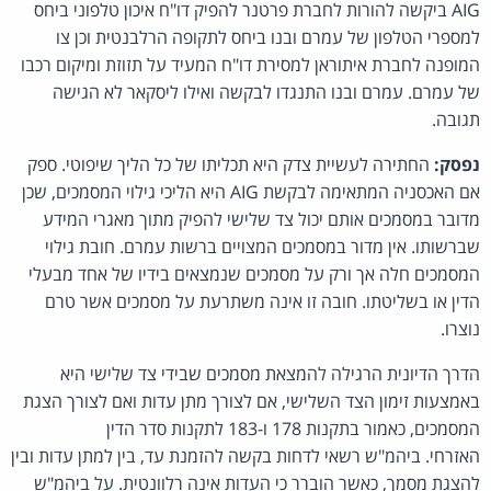
AIG ביקשה להורות לחברת פרטנר להפיק דו"ח איכון טלפוני ביחס
למספרי הטלפון של עמרם ובנו ביחס לתקופה הרלבנטית וכן צו
המופנה לחברת איתוראן למסירת דו"ח המעיד על תזוזת ומיקום רכבו
של עמרם. עמרם ובנו התנגדו לבקשה ואילו ליסקאר לא הגישה
תגובה.
נפסק:
החתירה לעשיית צדק היא תכליתו של כל הליך שיפוטי. ספק
אם האכסניה המתאימה לבקשת AIG היא הליכי גילוי המסמכים, שכן
מדובר במסמכים אותם יכול צד שלישי להפיק מתוך מאגרי המידע
שברשותו. אין מדור במסמכים המצויים ברשות עמרם. חובת גילוי
המסמכים חלה אך ורק על מסמכים שנמצאים בידיו של אחד מבעלי
הדין או בשליטתו. חובה זו אינה משתרעת על מסמכים אשר טרם
נוצרו.
הדרך הדיונית הרגילה להמצאת מסמכים שבידי צד שלישי היא
באמצעות זימון הצד השלישי, אם לצורך מתן עדות ואם לצורך הצגת
המסמכים, כאמור בתקנות 178 ו-183 לתקנות סדר הדין
האזרחי. ביהמ"ש רשאי לדחות בקשה להזמנת עד, בין למתן עדות ובין
להצגת מסמך, כאשר הוברר כי העדות אינה רלוונטית. על ביהמ"ש