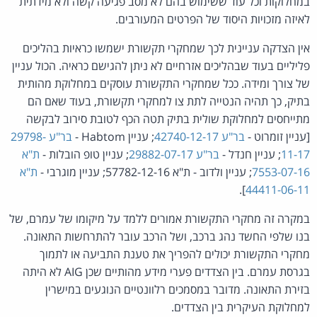
במחלוקות וכל עוד ששימוש בהם לא מסב פגיעה קשה ולא מידתית
לאיזה מזכויות היסוד של הפרטים המעורבים.
אין הצדקה עניינית לכך שמחקרי תקשורת ישמשו כראיות בהליכים
פליליים בעוד שבהליכים אזרחיים לא ניתן להגישם כראיה. הכול עניין
של צורך ומידה. ככל שמחקרי התקשורת עוסקים במחלוקת מהותית
בתיק, כך תהיה הנטייה לתת צו למחקרי תקשורת, בעוד שאם הם
מתייחסים למחלוקת שולית בתיק תטה הכף לטובת סירוב לבקשה
[עניין זומרוט -
בר"ע 42740-12-17
; עניין Habtom -
בר"ע 29798-
11-17
; עניין חנדל -
בר"ע 29882-07-17
; עניין טופ הובלות -
ת"א
7553-07-16
; עניין ולדוב - ת"א 57782-12-16; עניין מוגרבי -
ת"א
].
44411-06-11
במקרה זה מחקרי התקשורת אמורים ללמד על מיקומו של עמרם, של
בנו שלפי החשד נהג ברכב, ושל הרכב עובר להתרחשות התאונה.
מחקרי התקשורת יכולים להפריך את טענת התביעה או לתמוך
בגרסת עמרם. בין הצדדים פערי מידע מהותיים שכן AIG לא היתה
בזירת התאונה. מדובר במסמכים רלוונטיים הנוגעים במישרין
למחלוקת העיקרית בין הצדדים.