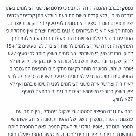
נפסק:
בכתב ההגנה הודה הנתבע כי פרסם את שני הצילומים באתר
"גדרה היום", ללא קבלת רשות התובעת 1 וללא מתן קרדיט לצלמים.
יצירת צילום הוכרה כיצירה אומנותית לפי סעיף 1 לחוק זכות יוצרים.
הנחת המוצא היא כי הצילומים מוגנים בזכויות יוצרים ואין מחלוקת כי
התובעת 1 היא בעלת הזכויות בהם. פעולות הנתבע בצילומים הן
העתקה והעמדה של הצילומים לרשות הציבור, לפי סעיפים 12 ו-15
לחוק. התובע טען כי השתמש בצילומים באופן מותר לפי סעיף 27א
לחוק, שכן מדובר ביצירות שבעל זכות היוצרים בהן אינו ידוע או לא
אותר. שימוש מסוג זה מותר רק אם מתקיימים התנאים המצטברים
המפורטים בחוק. הנתבע לא הוכיח כי פעל בשקידה סבירה לגילוי או
לאיתור היוצר של איזה משני הצילומים לפני השימוש בהם ואף לא
ציין באופן ברור כי השימוש בצילומים נעשה בהתאם לסעיף
27א לחוק.
בקביעת גובה הפיצוי הסטטוטורי ישקול ביהמ"ש, בין היתר, את
עוצמת ההפרה, מספרן ומשכן של ההפרות, סוג היצירה, אשמו של
המפר ותום לבו, אופיו וגודלו של העסק המפר. כאשר ההפרה היתה
ממושכת והניבה למפר רווחים למכביר, או כאשר המפר פועל בחוסר