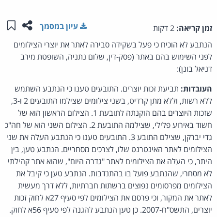
שתפו ע
שמו
עיון במסמך
זמן קריאה:
2 דקות
הנתבע לא הוכיח כי פעל בשקידה סבירה לאתר את יוצרי הצילומים
לפני השימוש בהם באתר (פסק-דין, שלום נתניה, השופטת מירב
דניאל בונן):
העובדות:
תביעת זכות יוצרים. התובעים טענו כי הנתבע השתמש
ללא רשות, וללא מתן קרדיט, בשני צילומים שצילמו התובעים 2 ו-3,
שזכות היוצרים בהם הוקנתה לתובעת 1. הצילום הראשון הוא של
חשוד באירוע פלילי, שצילמה התובעת 2. הצילום השני הוא של חה"כ
גדי יברקן, שצילם התובע 3. התובעים טענו כי הנתבע העלה את שני
הצילומים לאתר האינטרנט שלו, לצרכים מסחריים. הנתבע טען, בין
היתר, כי העלה את הצילומים לאתר "גדרה היום", שהוא אתר קהילתי
לא מסחרי, שהנתבע פועל בו בהתנדבות. הנתבע טען כי קיבל את
הצילומים מפרסומים נפוצים ברשתות חברתיות, ללא דרך מעשית
לאתר את המקור, וכי פרסם את הצילומים לפי סעיף 27א לחוק זכות
יוצרים, התשס"ח-2007. כן טען הנתבע להגנה לפי סעיף 56א לחוק.