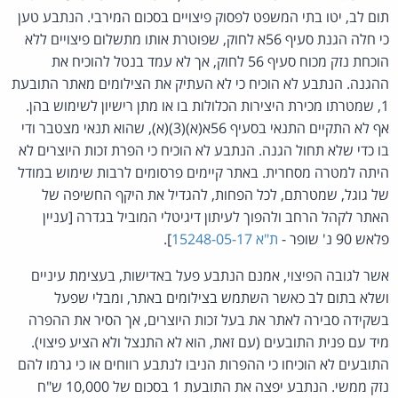
תום לב, יטו בתי המשפט לפסוק פיצויים בסכום המירבי. הנתבע טען
כי חלה הגנת סעיף 56א לחוק, שפוטרת אותו מתשלום פיצויים ללא
הוכחת נזק מכוח סעיף 56 לחוק, אך לא עמד בנטל להוכיח את
ההגנה. הנתבע לא הוכיח כי לא העתיק את הצילומים מאתר התובעת
1, שמטרתו מכירת היצירות הכלולות בו או מתן רישיון לשימוש בהן.
אף לא התקיים התנאי בסעיף 56א(א)(3)(א), שהוא תנאי מצטבר ודי
בו כדי שלא תחול הגנה. הנתבע לא הוכיח כי הפרת זכות היוצרים לא
היתה למטרה מסחרית. באתר קיימים פרסומים לרבות שימוש במודל
של גוגל, שמטרתם, לכל הפחות, להגדיל את היקף החשיפה של
האתר לקהל הרחב ולהפוך לעיתון דיגיטלי המוביל בגדרה [עניין
פלאש 90 נ' שופר -
ת"א 15248-05-17
].
אשר לגובה הפיצוי, אמנם הנתבע פעל באדישות, בעצימת עיניים
ושלא בתום לב כאשר השתמש בצילומים באתר, ומבלי שפעל
בשקידה סבירה לאתר את בעל זכות היוצרים, אך הסיר את ההפרה
מיד עם פנית התובעים (עם זאת, הוא לא התנצל ולא הציע פיצוי).
התובעים לא הוכיחו כי ההפרות הניבו לנתבע רווחים או כי גרמו להם
נזק ממשי. הנתבע יפצה את התובעת 1 בסכום של 10,000 ש"ח