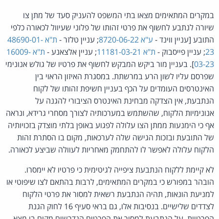
במקרים המתאימים מצאו בתי המשפט להעניק סעד של מתן צו
שיורה לנתבע לחשוף את פרטי זהותו של פלוני שעיוול לכאורה כלפי
התובע [עניין ווינד -
ע"א 8720-06-22
; עניין טלזר -
ת"א 48690-01-
23
; עניין פייסבוק -
ת"א 11181-03-21
; עניין אלצאנע -
ת"א 16009-
03-23
]. בעניין מור ביקש המבקש לחשוף את פרטיו של גולש אנונימי
שפרסם עליו לשון הרע במרשתת. במסגרת האיזון הראוי בין
האינטרסים העומדים על הכף בעניין חשיפת זהותו של לקוח
הנתבעת, אין הצדקה מבחינת האינטרס הציבורי להגנה על
אנונימיות הלקוח, שהשתמש במערכותיה לצורך מסחרי גרידא, ונראה
אף כי הימנעות ממתן הצו עלולה לפגוע באופן בלתי מוצדק בזכויותיה
של התובעת ובזכות הגישה שלה לערכאות, מקום בו הסתרת זהות
הלקוח עלולה לאפשר לו להתחמק מאחריות לעוולה שביצע לכאורה.
לא קיימת ללקוח הנתבעת ציפייה לגיטימית כי פרטיו לא יימסרו.
הובהר במפורש כי במקרים המתאימים, לרבות בהתאם לצו שיפוטי או
למניעת הונאות, תהיה הנתבעת רשאית למסור את פרטי הלקוח
לצדדים שלישיים. בנסיבות אלו, גם בראי סעיף 16 לחוק הגנת
הפרטיות, על הנתבעת למסור את הפרטים הנדרשים מקום בו מצא