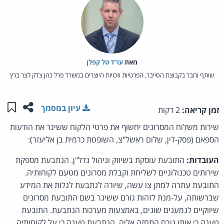
מאת‏
עו"ד טל קפלן
שותף וחבר בקבוצת הסייבר, הפרטיות וזכויות היוצרים במשרד פרל כהן צדק לצר ברץ
שתפו ע
שמו
עיון במסמך
זמן קריאה:
2 דקות
שירות משלוח המסרונים יחשוף את פרטי הלקוח ששיגר את הודעות
הספאם (פסק-דין, שלום ראשל"צ, השופטת כרמית בן אליעזר):
העובדות:
התובעת עוסקת בשיווק וניהול נדל"ן. הנתבעת מספקת
שירותים טכנולוגיים לשליחת וקבלת מסרונים מטעם לקוחותיה.
התובעת עתרה למתן צו עשה, שיורה לנתבעת לגלות את המידע
שברשותה, על-מנת לזהות גורם ששיגר בשם התובעת מסרונים
שיווקיים לנמענים שונים, באמצעות מערכות הנתבעת. התובעת
טענה כי אותו גורם התחזה אליה. הנתבעת טענה כי על לקוחותיה