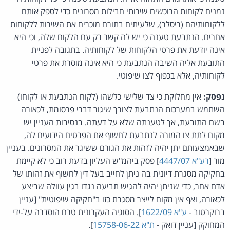
נמנים לקוחות הרוכשים שירותי חבילות מסרונים כדי לספק אותם
ללקוחותיהם (ריסלר), שלעיתים בתורם מוכרים את השירות ללקוחות
אחרים. הנתבעת טענה כי יש לה קשר רק עם הלקוח שלה, וכי היא
אינה יודעת את פרטי הלקוחות של לקוחותיה. בתגובה לפניית
התובעת אליה השיבה הנתבעת כי היא אינה מוסרת את פרטי
לקוחותיה, אלא בכפוף לצו שיפוטי.
נפסק:
אין מחלוקת כי צד שלישי כלשהו (לקוח הנתבעת או לקוחו)
השתמש במערכות הנתבעת לצורך שיגור דברי פרסומת, לכאורה
בשם התובעת, אך לטענתה שלא על דעתה. בנסיבות העניין יש
מקום לתת צו המורה לנתבעת לחשוף את הפרטים הידועים לה,
שבאמצעותם יתן יהיה לזהות את הגורם ששיגר את המסרונים. בעניין
מור [
רע"א 4447/07
] פסק ביהמ"ש העליון בדעת רוב כי לא קיימת
בחקיקה מסגרת דיונית בה ניתן לחייב בעל דין לחשוף את זהותו של
אדם אחר, כדי שניתן יהיה להגיש תביעה נגדו בגין עוולה שביצע
לכאורה, ואף אין מקום לייצר מסגרת כזו ב"חקיקה שיפוטית" [עניין
ברוקרטוב -
ע"א 1622/09
]. הסוגיה העקרונית טרם הוסדרה על-ידי
המחוקק [עניין דואק -
ת"א 15758-06-22
].