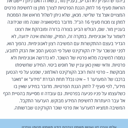
ביהמ"ש העליון לא הכריע, בעניין מור, בשאלה האם ניתן ליישם את
הוראות סעיף 16 לחוק הגנת הפרטיות לצורך מתן צו לחשיפת פרטים
המצויים אצל צד שלישי. מכאן, שלא ניתן לשלול מראש את הסמכות
למתן צו מכוח סעיף 16 הנ"ל. מדובר בסיטואציה שונה מזו שנידונה
בעניין מור. שם, הגולש הביע בצורה ברורה ומובהקת את רצונו
לשמור על אנונימיות. במקרה זה, המזיק, שזהותו אינה ידועה, לא
הגדיר בעצם ההתקשרות עם המשיבה רצון לאנונימיות. נהפוך הוא.
לפני שנשכר על ידו הקורקינט שעל פי הנטען הסב את הנזק לתובע,
נמסרו למשיבה מלוא פרטיו של השוכר. לא נדרשה אנונימיות ולא
פרטיות. וודאי שאין כאן עניין של חופש ביטוי. המידע שחשיפתו
מבוקשת – פרטי זהות רוכב הקורקינט האלמוני, שפגע על פי הנטען
ברכבו של המערער 1 – אינו נכלל תחת הגדרת "מידע" או "מאגר
מידע", לפי סעיף 7 לחוק הגנת הפרטיות. מדובר במידע שאין בו
כשלעצמו על פניו פגיעה בפרטיות. גם עובדה זו מסייעת בהטיית הכף
אל עבר היעתרות לחשיפת המידע מבוקש. הערעור התקבל.
המשיבה תמציא למערער את פרטי שוכר הקורקינט שברשותה.