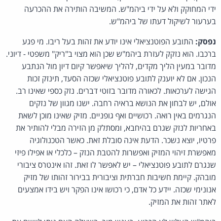
ידי המחוקק ולא על ידי ביהמ"ש. המשיבה הותירה את ההכרעה
בערעור לשיקול דעתו של ביהמ"ש.
נפסק:
התובע הפוטנציאלי אינו יודע את זהות בעל ריבו. מי פגע
ברכבו. הוא נזקק לעזרת ביהמ"ש שכן הוא מצוי ב"ריק" משפטי - דיוני.
מדובר במעין הליך מקדים, להליך שיאפשר קיום דיון מול הנתבע
הנכון. אם לא יוענק לתובע פוטנציאלי שכזה הסעד, תינזק זכות
הגישה לערכאות. לכאורה מדובר בזוטי דברים. נזק כספי שאינו רב.
אולם, יש לבחון את הנושא בראיה רחבה. ישנו מגוון של נזקים
הנגרמים באין רואה. רכושיים ואף גופניים. מזיק שאינו מוכן לשאת
באחריות לנזק שגרם בהיחבא, ומסתלק מן הזירה מבלי להותיר את
פרטיו, יוצא נשכר. הדעת אינה סובלת זאת. כאשר הטכנולוגיה
מאפשרת זיהוי המזיק ואפשרות להטבת הנזק – כלכלי או אפילו פיזי
שנגרם לתובע פוטנציאלי – יש לאפשר לו זאת. זהו אינטרס ציבורי
מובהק. קיימת חשיבות חברתית וציבורית בבירור זהותו של מזיק
אנונימי שכזה. יידע כל אדם, כי רכושו אינו הפקר ויש בידו אמצעים
לאתר זהות את המזיק.