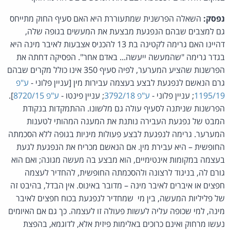
נפסק:
השאלה הפרשנית שמתעוררת היא האם סעיף החוק מתייחס
גם למצבים שבהם הנפגעת מבצעת את המעשים בגופה שלה,
דהיינו האם גרימה לקטינה בת 13 להכניס אצבעות לאיבר מינה היא
בגדר גרימה "שהמעשה ייעשה... באדם אחר". הפסיקה דחתה את
הפרשנות שהציע המערער, לפיה סעיף 350 אינו כולל מקרים שבהם
גרם הנאשם לנפגעת לבצע בעצמה עבירות מין [עניין פלוני -
ע"פ
1195/19
; עניין פלוני -
ע"פ 3792/18
; עניין פינטו -
ע"פ 8720/15
].
הפרשנות שניתנה לסעיף עולה גם מלשונו. ההתמקדות בנקודת
המבט של נפגעת העבירה נותנת את המענה המהותי לטענות
המערער. גרימה לנפגעת לבצע פעולות מיניות בגופה ללא הסכמתה
החופשית – היא עבירת מין. אם הנאשם מכריח את הנפגעת לגעת
בעצמה במקומות אינטימיים, הוא מבצע בה מעשה מגונה; ואם הוא
גורם לה, בניגוד לרצונה ולהסכמתה החופשית, להחדיר לעצמה
חפצים או איברים לאיבר מינה – מדובר באינוס. אין הבדל, בהיבט זה
של פליליות המעשה, בין מי שמחדיר לנפגעת בכוח חפצים לאיבר
מינה, למי שכופה עליה לעשות פעולה זו לעצמה. כך גם אם האיומים
נעשו מרחוק ואינם כרוכים באלימות פיזית אלא, לדוגמא, בהפצת