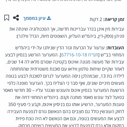
שתפו ע
שמו
עיון במסמך
זמן קריאה:
2 דקות
עבירות מין אינן בגדר עבריינות חדשה, אך הטכנולוגיה שינתה את
פניהן (פסק-דין, ביהמ"ש העליון, השופטים חיות, הנדל ווילנר):
העובדות:
ערעור על הכרעת וגזר הדין שניתנו על-ידי ביהמ"ש
המחוזי בב"ש [
תפ"ח 67716-10-18
]. המערער הורשע בנסיון לבצע
עבירות של מעשה מגונה ואינוס בקטינה שטרם מלאו לה 14 שנים,
לאחר שקיים שיחות טלפון ווידאו עם סוכנת משטרתית שהתחזתה
לילדה בת 13, שבמהלכן ניסה המערער לגרום לסוכנת לבצע בגופה
מעשים מיניים שונים, ואף סבר כי הצליח בכך. הערעור מופנה כלפי
הרשעת המערער בנסיון אינוס והעונש שנגזר עליו – 30 חודשי מאסר
בפועל לצד עונש מאסר מותנה וקנס. ביהמ"ש המחוזי דחה את
טענות המערער, הרשיע אותו גם בניסיון אינוס, וקבע כי סעיף 350
לחוק העונשין כולל גם מצבים בהם הנאשם גורם לנפגעת העבירה
לבצע את המעשים בגופה, וגם אם הנאשם לא היה נוכח פיזית
במקום אלא גרם לנפגעת לבצע את המעשים בשיחה מרחוק.