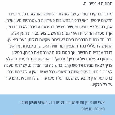
תמונות אינטימיות.
מדובר בחקירה סמויה, שבוצעה תוך שימוש באמצעים טכנולוגיים
חדשים יחסית. ראוי להכיר בחשיבות פעילויות משטרתיות מעין אלה.
אכן, בפועל לא בוצעו מעשים מיניים בנפגעת עבירה ולא נגרם נזק,
אך המטרה המרכזית היא למנוע מראש ביצוע עבירות מעין אלה,
ובמיוחד נכונים הדברים ביחס לעבירות שקשה לגלותן בעת ביצוען.
המעשה הפלילי נגזר מהנסיון ומהחוויה האנושית. עבירות מין אינן
בגדר עבריינות חדשה, אך הטכנולוגיה שינתה את פניהן. הסיכון
שטמון בפעילותו של עבריין "מרחוק" נראה קטן יותר בעיניו. הוא לא
צריך לצאת מביתו ולחפש קרבן בחשיכה ובין הצללים. יש לתת מענה
לעבריינות זו ולעקור אותה מהשורש ככל שניתן. אין עילה להתערב
בהכרעת הדין או בעונש שנגזר על המערער ויש לדחות את הערעור
על כל חלקיו.
אלפי עורכי דין ואנשי משפט נעזרים בידע משפטי מהימן ועדכני.
הצטרפו גם אתם: