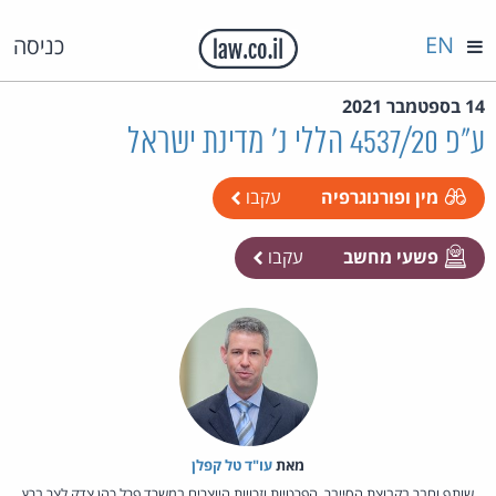
EN
כניסה
14 בספטמבר 2021
ע"פ 4537/20 הללי נ' מדינת ישראל
מין ופורנוגרפיה
עקבו
פשעי מחשב
עקבו
מאת‏
עו"ד טל קפלן
שותף וחבר בקבוצת הסייבר, הפרטיות וזכויות היוצרים במשרד פרל כהן צדק לצר ברץ