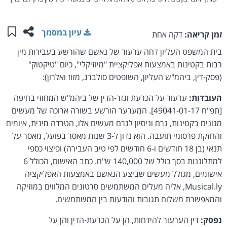
שתפו ע
שמו
עיון במסמך
זמן קריאה:
דקה אחת
בית המשפט העליון דחה ערעור של נאשם שהורשע בעבירות מין
רבות בקטינות באמצעות אפליקציית "מיוזיקלי", כיום "טיקטוק"
(פסק-דין, ביהמ"ש העליון, השופטים סולברג, מזוז ואלרון):
העובדות:
ערעור על הכרעת וגזר-הדין של ביהמ"ש המחוזי בחיפה
[תפ"ח 49041-01-17]. המערער הורשע בשורה ארוכה של מעשים
מגונים בקטינות, גרְם וניסיון לגרם מעשים אלו, הטרדה מינית, איומים
והחזקת פרסומי תועבה. הוא נדון ל-3 שנות מאסר בפועל, מאסר על
תנאי (בן 18 חודשים ו-6 חודשים לפי טיב העבירה) ופיצוי כספי
למתלוננות בסך כולל של 140,000 ש"ח. כתב האישום, הכולל 6
אישומים, מגולל מעשים שביצע הנאשם באמצעות האפליקציה
Musical.ly, אליה מעלים המשתמשים סרטונים המלווים במוזיקה
והמאפשרת משלוח תגובות והודעות בין המשתמשים.
נפסק:
דין הערעור להידחות, הן על הכרעת-הדין והן על