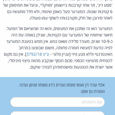
'מסע דיג', תר אחר קורבנות ביישומון 'מוזיקלי', וניצל את תמימותן של
6 קטינות שונות. המערער פעל באופן שיטתי, ולא חדל ממעשיו גם
לאחר סירובן של חלק מקורבנותיו לשתף עמו פעולה.
המערער הוא זה שתכנן את המעשים, והוא זה שהוציאם אל הפועל.
תיאור שיחותיו של המערער עם הקטינות, שגילן באותה עת היה
כ-10-9 שנים, מעורר סלידה ושאט נפש. אין ממש בטענת המערער
לפיה נודעת למעשיו חומרה פחותה, משום שבוצעו במרחב
האינטרנטי וללא מגע פיזי [עניין פלוני -
ע"פ 3792/18
]. אין גם מקום
להפחית מהפיצוי הכספי. סכום הכסף שנקבע מהווה פיצוי מינימלי,
אשר ישרת את הנפגעות ומשפחותיהן לצורכי שיקום.
אלפי עורכי דין ואנשי משפט נעזרים בידע משפטי מהימן ועדכני.
הצטרפו גם אתם:
שם משתמש
*
דואל
*