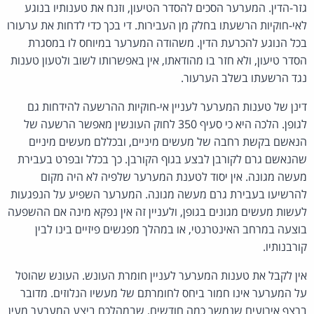
גזר-הדין. המערער הסכים להסדר הטיעון, וזנח את טענותיו בנוגע
לאי-חוקיות הרשעתו בחלק מן העבירות. די בכך כדי לדחות את ערעורו
בכל הנוגע להכרעת הדין. משהודה המערער במיוחס לו במסגרת
הסדר טיעון, ולא חזר בו מהודאתו, אין באפשרותו לשוב ולטעון טענות
נגד הרשעתו בשלב הערעור.
דינן של טענות המערער לעניין אי-חוקיות ההרשעה להידחות גם
לגופן. הלכה היא כי סעיף 350 לחוק העונשין מאפשר הרשעה של
הנאשם בקשת רחבה של מעשים מיניים, ובכללם מעשים מיניים
שהנאשם גרם לקורבן לבצע בגוף הקורבן. כך בכלל ובפרט בעבירת
מעשה מגונה. אין יסוד לטענת המערער שלפיה לא היה מקום
להרשיעו בעבירת גרם מעשה מגונה. המערער השפיע על הנפגעות
לעשות מעשים מגונים בגופן, ולעניין זה אין נפקא מינה אם ההשפעה
בוצעה במרחב האינטרנטי, או במהלך מפגשים פיזיים בינו לבין
קורבנותיו.
אין לקבל את טענות המערער לעניין חומרת העונש. העונש שהוטל
על המערער אינו חמור ביחס לחומרתם של מעשיו הנלוזים. מדובר
ברצף אירועים שנמשך כמה חודשים, שבמהלכם ביצע המערער מעין