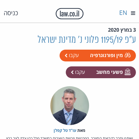
EN
כניסה
3 במרץ 2020
ע"פ 1195/19 פלוני נ' מדינת ישראל
מין ופורנוגרפיה
עקבו
פשעי מחשב
עקבו
מאת‏
עו"ד טל קפלן
שותף וחבר בקבוצת הסייבר, הפרטיות וזכויות היוצרים במשרד פרל כהן צדק לצר ברץ