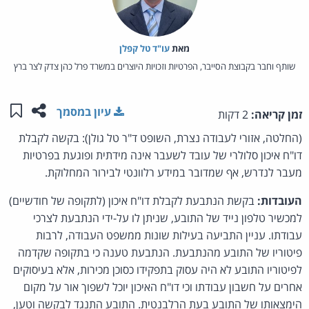
מאת‏
עו"ד טל קפלן
שותף וחבר בקבוצת הסייבר, הפרטיות וזכויות היוצרים במשרד פרל כהן צדק לצר ברץ
שתפו ע
שמו
עיון במסמך
זמן קריאה:
2 דקות
(החלטה, אזורי לעבודה נצרת, השופט ד"ר טל גולן): בקשה לקבלת
דו"ח איכון סלולרי של עובד לשעבר אינה מידתית ופוגעת בפרטיות
מעבר לנדרש, אף שמדובר במידע רלוונטי לבירור המחלוקת.
העובדות:
בקשת הנתבעת לקבלת דו"ח איכון (לתקופה של חודשיים)
למכשיר טלפון נייד של התובע, שניתן לו על-ידי הנתבעת לצרכי
עבודתו. עניין התביעה בעילות שונות ממשפט העבודה, לרבות
פיטוריו של התובע מהנתבעת. הנתבעת טענה כי בתקופה שקדמה
לפיטוריו התובע לא היה עסוק בתפקידו כסוכן מכירות, אלא בעיסוקים
אחרים על חשבון עבודתו וכי דו"ח האיכון יוכל לשפוך אור על מקום
הימצאותו של התובע בעת הרלבנטית. התובע התנגד לבקשה וטען,