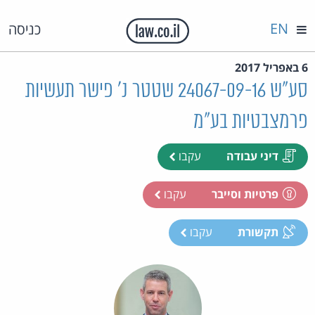
EN
כניסה
6 באפריל 2017
סע"ש 24067-09-16 שטטר נ' פישר תעשיות
פרמצבטיות בע"מ
דיני עבודה
עקבו
פרטיות וסייבר
עקבו
תקשורת
עקבו