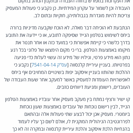
את העקרונות במפורש בחוזה העבודה ובתקנון הנוהג במקום
העבודה וכן לשמור על עקרון המידתיות. כן נקבע כי פעולות המעסיק
צריכות להיות מוגדרות בגבולותיהן, חוקיות ובתום לב.
הנתבעת לא הוכיחה דבר מאלה. לא הוכח שקבעה מדיניות ברורה
ביחס לשימוש בטלפון הנייד שסיפקה לתובע, או כי יידעה את התובע
בדרך כלשהי כי קיימת אפשרות כי במועד כזה או אחר תנטר את
מיקומו באמצעות הטלפון. ברי כי מקום הימצאו של פלוני בכל רגע
נתון הוא מידע פרטי, וגילויו של מידע זה עשוי לעלות כדי פגיעה
בפרטיותו. בעניין עיריית קלנסווה [
עס"ק 7541-04-14
] נקבע כי
ההלכות שהותוו בעניין איסקוב יפות בשינויים המחויבים אף ביחס
לאפשרויות העומדות למעסיק באשר למעקב אחר שעות העבודה של
העובדים, רישומן ומניעת דיווחים כוזבים.
קו ישיר ורציף נמתח בין מעקב מעסיק אחר עובדיו באמצעות הטלפון
הנייד, לבין רישום נוכחות של עובדים באמצעות שעון נוכחות
ביומטרי. מעסיק אכן יכול לבצע שתי פעולות אלה ובהתאם
לפררוגטיבה הניהולית המוקנית לו, אולם לשם כך עליו לעמוד
בהנחיות הלכת איסקוב והלכת עיריית קלנסווה ובמקרה זה לא כך