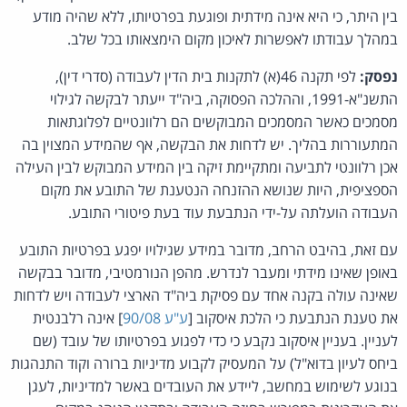
בין היתר, כי היא אינה מידתית ופוגעת בפרטיותו, ללא שהיה מודע
במהלך עבודתו לאפשרות לאיכון מקום הימצאותו בכל שלב.
נפסק:
לפי תקנה 46(א) לתקנות בית הדין לעבודה (סדרי דין),
התשנ"א-1991, וההלכה הפסוקה, ביה"ד ייעתר לבקשה לגילוי
מסמכים כאשר המסמכים המבוקשים הם רלוונטיים לפלוגתאות
המתעוררות בהליך. יש לדחות את הבקשה, אף שהמידע המצוין בה
אכן רלוונטי לתביעה ומתקיימת זיקה בין המידע המבוקש לבין העילה
הספציפית, היות שנושא ההזנחה הנטענת של התובע את מקום
העבודה הועלתה על-ידי הנתבעת עוד בעת פיטורי התובע.
עם זאת, בהיבט הרחב, מדובר במידע שגילויו יפגע בפרטיות התובע
באופן שאינו מידתי ומעבר לנדרש. מהפן הנורמטיבי, מדובר בבקשה
שאינה עולה בקנה אחד עם פסיקת ביה"ד הארצי לעבודה ויש לדחות
את טענת הנתבעת כי הלכת איסקוב [
ע"ע 90/08
] אינה רלבנטית
לעניין. בעניין איסקוב נקבע כי כדי לפגוע בפרטיותו של עובד (שם
ביחס לעיון בדוא"ל) על המעסיק לקבוע מדיניות ברורה וקוד התנהגות
בנוגע לשימוש במחשב, ליידע את העובדים באשר למדיניות, לעגן