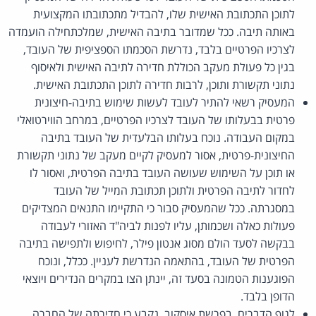
לתוכן התכתובת האישית שלו, להבדיל מתכתובתו המקצועית
באותה תיבה. ככל שמדובר בתיבה האישית, שמלכתחילה הועמדה
לצרכיו הפרטיים בלבד, נדרשת הסכמתו הספציפית של העובד,
בגין כל פעולת מעקב הכוללת חדירה לתיבה האישית ולאיסוף
נתוני תקשורת ותוכן, לרבות חדירה לתוכן התכתובת האישית.
המעסיק רשאי להתיר לעובד לעשות שימוש בתיבה-חיצונית
פרטית בבעלותו של העובד לצרכיו הפרטיים, במרחב הווירטואלי
במקום העבודה. נוכח בעלותו הבלעדית של העובד בתיבה
החיצונית-פרטית, אסור למעסיק לקיים מעקב של נתוני תקשורת
או תוכן על השימוש שעושה העובד בתיבה הפרטית, ואסור לו
לחדור לתיבה הפרטית ולתוכן תכתובת המייל של העובד
במסגרתה. ככל שהמעסיק סבור כי התקיימו התנאים המצדיקים
פעולות כאלה ושכמותן, עליו לפנות לביה"ד האזורי לעבודה
בבקשה לסעד הולם מסוג אנטון פילר, לחיפוש ולתפישה בתיבה
הפרטית של העובד, בהתאמה הנדרשת לעניין. ככלל, ונוכח
הפוגענות הטמונה בסעד זה, יינתן הצו במקרים הנדירים ויוצאי
הדופן בלבד.
לגוף הדברים, בפרשת איסקוב, נקבע כי חדירתה של החברה