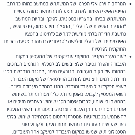
המרחב הווירטואלי הפרטי של המשתמש במחשב כמוהו כמרחב
הפיסי האישי השמור לאדם, והפעילות במחשב כמוה כעשיית
המשתמש בביתו, בחצריו ובמכוניתו. לפיכך, ובהיות המחשב
"המגירה האישית של בעליו", המכילה מידע כמוס, פרטי ואישי,
נחשבת חדירה בלתי מורשית למחשב כ"חיטוט בחפציו
האינטימיים" של בעליו ופלישה לטריטוריה זו מהווה פגיעה בזכותו
החוקתית לפרטיות.
לאור הערך הקנייני החוקתי-אובייקטיבי של המעסיק במקום
העבודה והפררוגטיבה שלו; ובשים לב למכלול הגורמים הכרוכים
במהותו של מקום העבודה והנובעים הימנו, להגנה הנדרשת מפני
חדירת גורמים חיצוניים למרחב הווירטואלי של מקום העבודה,
לאופי תפקידו של העובד והנדרש ממנו במהלך העבודה וכיו"ב -
רשאי המעסיק לקבוע, באופן מידתי, כללי אסור ומותר בשימוש
במחשב וביישומיו, לרבות איסור מפני שימוש באתרים מזיקים או
אתרים מסיחי דעת מן העבודה וצרכיה. במסגרת זו רשאי המעביד
להשתמש בטכנולוגיות שמטרתן לחסום מלכתחילה שימוש בלתי
ראוי שעושים העובדים במחשב תחת מעקב ולקבוע סוגי
הטכנולוגיות שישמשו במקום העבודה למעקב אחר העובדים.