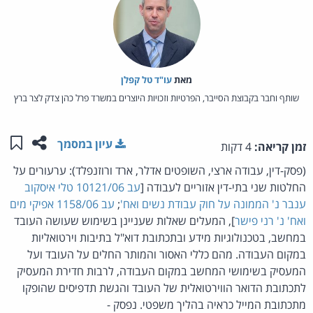
מאת‏
עו"ד טל קפלן
שותף וחבר בקבוצת הסייבר, הפרטיות וזכויות היוצרים במשרד פרל כהן צדק לצר ברץ
שתפו ע
שמו
עיון במסמך
זמן קריאה:
4 דקות
(פסק-דין, עבודה ארצי, השופטים אדלר, ארד ורוזנפלד): ערעורים על
החלטות שני בתי-דין אזוריים לעבודה [
עב 10121/06 טלי איסקוב
ענבר נ' הממונה על חוק עבודת נשים ואח'
;
עב 1158/06 אפיקי מים
ואח' נ' רני פישר
], המעלים שאלות שעניינן בשימוש שעושה העובד
במחשב, בטכנולוגיות מידע ובתכתובת דוא"ל בתיבות וירטואליות
במקום העבודה. מהם כללי האסור והמותר החלים על העובד ועל
המעסיק בשימושי המחשב במקום העבודה, לרבות חדירת המעסיק
לתכתובת הדואר הווירטואלית של העובד והגשת תדפיסים שהופקו
מתכתובת המייל כראיה בהליך משפטי. נפסק -