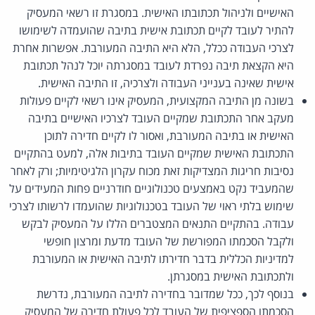
האישיים ולניהול תכתובתו האישית. במסגרת זו רשאי המעסיק
להתיר לעובד לקיים תכתובת אישית בתיבה שהועמדה לשימושו
לצרכי העבודה ככלל, הלא היא התיבה המעורבת. אפשרות אחרת
היא הקצאת תיבה נפרדת לעובד במסגרתה יוכל לנהל תכתובת
אישית שאינה בענייני העבודה ולצרכיה, זו התיבה האישית.
בשונה מן התיבה המקצועית, המעסיק אינו רשאי לקיים פעולות
מעקב אחר התכתובת שמקיים העובד לצרכיו האישיים בתיבה
האישית או בתיבה המעורבת, ואסור לו לקיים חדירה לתוכן
התכתובת האישית שמקיים העובד בתיבות אלה, למעט בהתקיים
נסיבות חריגות המצדיקות זאת מכוח עקרון הלגיטימיות; ורק לאחר
שהמעביד נקט באמצעים טכנולוגיים חודרניים פחות המעידים על
שימוש בלתי ראוי של העובד בטכנולוגיות שהועמדו לרשותו לצרכי
עבודה. בהתקיים התנאים המצטברים הללו על המעסיק לבקש
ולקבל הסכמתו המפורשת של העובד מדעת ומרצון חופשי
למדיניות הכללית בדבר חדירתו לתיבה האישית או המעורבת
ולתכתובת האישית במסגרתן.
בנוסף לכך, ככל שמדובר בחדירה לתיבה המעורבת, נדרשת
הסכמתו הספציפית של העובד לכל פעולת חדירה של המעסיק