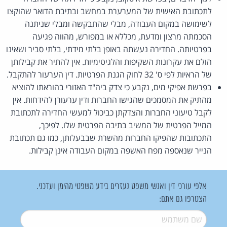
לתכתובת האישית של המערערת במחשב ובתיבת הדואר שהוקצו
לשימושה במקום העבודה, מבלי שהתבקשה ומבלי שניתנה
הסכמתה מרצון ומדעת, מכללא או במפורש, מהווה פגיעה
בפרטיותה. החדירה נעשתה באופן בלתי מידתי, בלתי סביר ושאינו
הולם את עקרונות השקיפות והלגיטימיות. אין להתיר את קבילותן
של הראיות לפי ס' 32 לחוק הגנת הפרטיות. דין הערעור להתקבל.
בפרשת אפיקי מים, נקבע כי צדק ביה"ד האזורי בהוראתו להוציא
מהתיק את המסמכים שהגישו החברות ודין ערעורן להידחות. אין
לקבל טיעוני החברות והצדקתן כביכול למעשי החדירה לתכתובת
המייל הפרטית של המשיב בתיבה הפרטית שלו. לפיכך,
התכתובות שהפיקו החברות מהשרת שבבעלותן, כמו גם תכתובת
הנייר שנאספה מפח האשפה במקום העבודה אינן קבילות.
אלפי עורכי דין ואנשי משפט נעזרים בידע משפטי מהימן ועדכני.
הצטרפו גם אתם:
שם משתמש
*