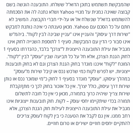
שהמבקשת תשתמש בתוכן הדוא"ל ששלחו. התובענה הוגשה בשם
קבוצה שאינה נמנית על מנויי Yahoo ושלא נתנה לה את הסכמתה
להשתמש בדוא"ל שנשלח אל או על-ידי חברי הקבוצה. המשיב לא
חתם על כל הסכם עם Yahoo. מכאן טענתה כי אינה נותנת למבקש
"שירות דרך עיסוק" והעניין אינו "עניין שבינה לבין לקוח". ביהמ"ש
אינו סבור כי הדין עם המבקשת. סעיף 1 לתוספת השנייה לחוק אינו
מגביל את עילת התובענה הייצוגית ל"צרכן" בלבד, כהגדרתו בסעיף 1
לחוק הגנת הצרכן, אלא חל על כל תביעה שבין "עוסק" לבין "לקוח".
המונח "לקוח" איננו מוגדר בחוק הגנת הצרכן וגם לא בחוק תובענות
ייצוגיות. יש לפרש לקוח כמי שרכש נכס או קיבל שירות מ"עוסק"
במהלך עיסוקו. "עוסק" מוגדר בסעיף 1 לחוק כ"מי שמוכר נכס או נותן
שירות דרך עיסוק, כולל יצרן". אין כל אזכור בחוק לכך כי מתן/קבלת
שירות צריך שיהיה כרוך בתמורה, מכאן כי אין כל חובה לתשלום
תמורה בכדי שיתקיימו יחסי עוסק – לקוח. חוק תובענות ייצוגיות אינו
מגביל את עילת התובענה הייצוגית לעילות חוק הגנת הצרכן, אלא
רחב ממנו. אין גם לקבל את הטענה כי בין לקוח לעוסק צריכים
להתקיים יחסים חוזיים ישירים או טרום חוזיים.