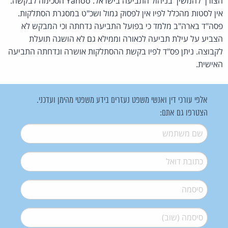
הצורך להמשיך בניהול התביעה בישראל. Yahoo הסכימה לבקשה.
אין לסטות מהכלל לפיו אין לפסוק גמול ושכ"ט במסגרת הסתלקות.
פסה"ד בארה"ב מלמד כי בפועל התביעה נדחתה וכי המבקש לא
הצביע על עילת תביעה לכאורה וממילא גם לא הושגה תועלת
לקבוצה. ניתן פס"ד לפיו בקשת ההסתלקות אושרה ונדחתה התביעה
האישית.
אלפי עורכי דין ואנשי משפט נעזרים בידע משפטי מהימן ועדכני.
הצטרפו גם אתם:
שם משתמש
*
דואל
*
סיסמה
*
סיסמה (שוב)
*