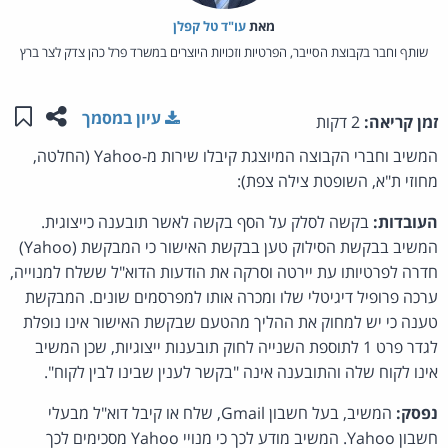
מאת‏
עו"ד טל קפלן
שותף וחבר בקבוצת הסייבר, הפרטיות וזכויות היוצרים במשרד פרל כהן צדק לצר ברץ
שתפו ע
שמו
עיון במסמך
זמן קריאה:
2 דקות
המשיב וחברי הקבוצה המיוצגת קיבלו שירות מ-Yahoo (החלטה,
מחוזי ת"א, השופטת צילה צפת):
העובדות:
בקשה לסלק על הסף בקשה לאשר תובענה כייצוגית.
המשיב בבקשת הסילוק טען בבקשת האישור כי המבקשת (Yahoo)
חדרה לפרטיותו עת יירטה וסרקה את הודעות הדוא"ל ששלח למנוייה,
ערכה פרופיל דיגיטלי שלו ומכרה אותו למפרסמים שונים. המבקשת
טענה כי יש למחוק את ההליך מהטעם שבקשת האישור אינו נופלת
לגדר פרט 1 לתוספת השנייה לחוק תובענות ייצוגיות, שכן המשיב
אינו לקוח שלה והתובענה אינה "בקשר לענין שבינו לבין לקוח".
נפסק:
המשיב, בעל חשבון Gmail, שלח או קיבל דוא"ל מבעלי
חשבון Yahoo. המשיב מודע לכך כי מנויי Yahoo מסכימים לכך