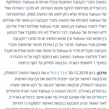
המשיב וחברי הקבוצה המיוצגת קיבלו שירות מ-Yahoo. המחלוקת
בין הצדדים מתייחסת להיקף ומהות השירות. לא מדובר בשירות שולי
של Yahoo ובוודאי שלא ניתן לסווג את המשיב כספק. הפלטפורמה
של Yahoo משרתת את המשיב וחברי הקבוצה הן כאשר אלו שולחים
דוא"ל למנויי Yahoo והן כאשר מנויי Yahoo שולחים דוא"ל אליהם.
ללא השירות של Yahoo, דבר הדוא"ל לא היה מתקבל אצל הנמען
בין שהוא מנוי Yahoo ובין שהוא המשיב או מי מחברי הקבוצה
שאינם מנויי Yahoo. מדובר על כן בשירות מהותי שהמשיב וחברי
הקבוצה מקבלים תדיר מ-Yahoo כל אימת שמי מהם שולח או מקבל
דוא"ל מ/למנוי Yahoo. המשיב הוא בחזקת לקוח על פי ההגדרה
בסעיף 1 לתוספת השניה. הבקשה לסילוק על הסף נדחתה.
עדכון:
ביום 30.12.2018
קיבל ביהמ"ש
את בקשת המשיב להסתלק
מהבקשה לאישור תביעה ייצוגית ולדחות את תביעתו האישית.
הבקשה להסתלק מבקשת האישור הוגשה על רקע אישור פשרה
בביהמ"ש בארה"ב, לרבות הטענה כי Yahoo אינה יוצרת פרופילים
דיגיטליים של אלו שאינם מנוייה כפי שגם אישר ביהמ"ש בארה"ב.
לאור האמור הגיע המבקש בבקשת האישור למסקנה כי התייתר