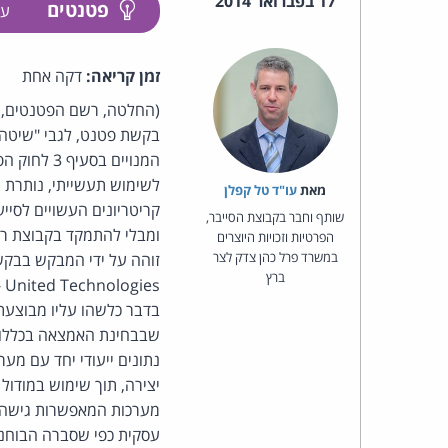
17 בפברואר 2014
פטנטים
עק
זמן קריאה:
דקה אחת
(החלטה, רשם הפטנטים, ה
בקשת פטנט, לגבי "שיטה,
לשימוש תעשייתי, נותרת הש
מאת‏
עו"ד טל קפלן
קריטריונים העשויים לסיי
שותף וחבר בקבוצת הסייבר,
ומבלי להתמקד בקבוצת רכ
הפרטיות וזכויות היוצרים
במשרד פרל כהן צדק לצר
זוהה על ידי המבקש בבקש
ברץ
United Technologies -
בדבר כלשהו עליו מבוצעת
שבבחינת האמצאה בכללותה
נתונים ייעודי יחד עם מ
יצירה, תוך שימוש במודו
מערכות המאפשרות גישה ו
עסקית כפי שסברה הבוחנת.