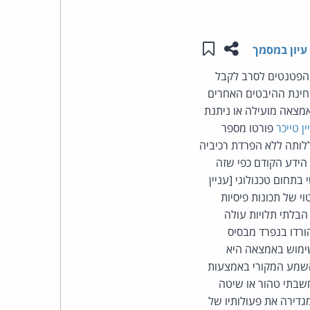
העומד
שתפו עמוד זה
שמור ב"תכנים שלי"
עיון במסמך
בראש
הפטנטים לסרב לקבל
קבוצת
חינת ההיבטים האחרים
 באשר להיות האמצאה מועילה או ניתנת
האינטרנט,
ן טייכר
פורטו מספר
ללותה ללא הפרדת רכיביה
הסייבר
הידע הקודם כפי שזה
חום טכנולוגי [עניין
וזכויות
וי של תכונות פיסיות
בלתי תלויות עולה
היוצרים
רדו בנפרד מבסיס
שימוש באמצאה היא
של
 השמע המקורי באמצעות
שבתי טהור או שיטה
פרל
גדירה את פעולותיו של