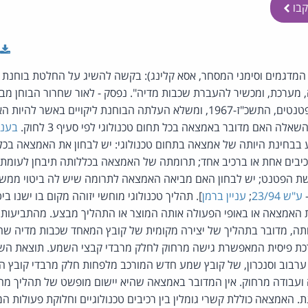
בו
מדגמים וסימני המסחר, אסא קלינג): בקשה להשיג על החלטת בוחנת 
 מערכת, ומכשיר להעברת שכבות מדיה". נפסק - לאור שחרור הבוחן מב
המנויים בסעיף 3 לחוק הפטנטים, התשכ"ז-1967, ומשלא העלתה הבוחנת ליקויים
אלה האם מדובר באמצאה בכל תחום טכנולוגי לפי סעיף 3 לחוק.
בעניי
ע בבחינת היותה של אמצאה בתחום טכנולוגי: יש לבחון את האמצאה בכ
יבים אחת או ברכיב אחד; תרומתה של האמצאה בכללותה תיבחן לעומת 
ת הפטנט; יש לבחון האם מביאה האמצאה לתרומה שיש לה ביטוי ממשי בת
ע"ש 23/94
;
עניין ברמן
]. תהליך טכנולוגי מוחשי יזוהה מקום בו ישנו ביט
 האמצאה או באופי הפעולה אותה המוצר או התהליך מבצע. מהתביעות ה
, מדובר בתהליך של יצירה מקומית של קובץ המאחד שכבות מדיה שהו
ערכת פיסית המאפשרת גישה מרחוק לחלק מרבדי קבצי השמע. תוצאת ה
ל ערבוב וסנכרון, של קובץ שמע חדש המורכב מלפחות חלק מרבדי קובץ
עבודה מרחוק. אין המדובר באמצאה שהיא יישום מופשט של תהליך מח
 האמצאה כוללת קשרי גומלין בין רכיבים טכנולוגיים וחלוקת פעולות המ