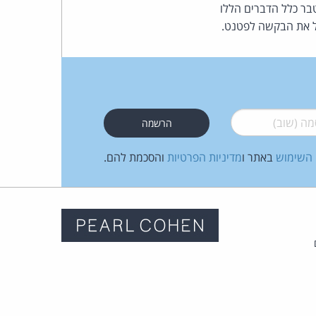
כהן
בר כלל הדברים הללו
בל את הבקשה לפטנט.
צדק
לצר
ברץ.
 (שוב)
*
פועל
 השימוש
באתר ו
מדיניות הפרטיות
והסכמת להם.
מ־1996