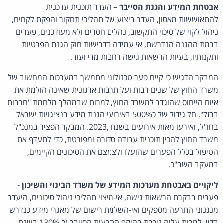
אבטחת המידע והגנת הסייבר
– העדר תוכנית עדכנית
להתאוששות מאסון, העדר ביצוע של תהליכי תחקור והפקת לקחים,
ניהול לקוי של סיכוי התקשוב, נהלים חסרים ולא מעודכנים, פערים
ברמת ההגנה הנדרשת, אי עמידה בדרישות חוק הגנת הפרטיות
ותקנותיו, בעיות הרשאות גישה רחבות מדי ועוד.
המבקר הדגיש כי קיים פער טכנולוגי מתמשך במערכות המחשוב של
משרד החוץ של שנים רבות ועל תרבות ארגונית שאינה הולמת את
איום הייחוס שהוגדר למשרד החוץ, למרות שבמהלך מלחמת "חרבות
ברזל", חל גידול של כ500% באירועי הגנת מידע בנציגויות ישראל
בחו"ל, ואירעו מאות אירועים בשנת ,2023. המבקר הפציר במנכ"ל
משרד החוץ להכין תוכנית עבודה סדורה ומפורטת, כדי לתעדף את
הטיפול בכלל הפערים שהועלו ולצמצם את הסיכונים הקיימים,
במעקב השב"כ.
ליקויים באבטחת מערכות המידע של משרד הבינוי והשיכון
-
פערים בבקרת הרשאות גישה, אי-מיצוי תהליכי ניהול סיכונים, היעדר
מנגנוני התרעה מספקים ואי-השלמת רישום של מאגרי מידע כנדרש
בדין, למרות עליה ניכרת בהיקף התרעות הסייבר (כ-130% בשנת