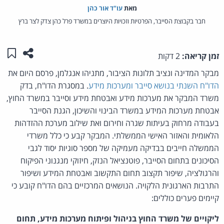
מאת‏
עו"ד אור כהן
חבר בקבוצת הסייבר, הפרטיות וזכויות היוצרים במשרד פרל כהן צדק לצר ברץ
שתפו ע
שמו
זמן קריאה:
2 דקות
מבקר המדינה ונציב תלונות הציבור, מתניהו אנגלמן, פרסם היום את
הדו"ח השנתי בנושא סייבר ומערכות מידע
. במסגרת הדו"ח, בדק
משרד המבקר את מערכות מידע ואבטחת מידע וסייבר במשרד החוץ,
אבטחת מערכות המידע במשרד הבינוי והשיכון, הגנת הסייבר
בעבודה מרחוק בעיתות שגרה וחירום ואת שילוב מערכת ההזדהות
הלאומית והאזור האישי הממשלתי. המבקר קבע כי כלל משרדי
הממשלה חייבים בבדיקה מעמיקה של מספר סוגיות יסוד לגבי
הסיכונים בתחום הסייבר, פוטנציאל הנזק, חיזוקי מנגנוני הפיקוח
והרגולציה, שיפור תקצוב תחום התקשוב ואבטחת המידע ושיפור
התרבות הארגונית הלקויה. הנושאים המרכזיים בהם הדו"ח קובע כי
קיימים פערים כוללים:
ליקויים של משרד החוץ בניהול ופיתוח מערכות מידע, תחום