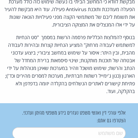
מבקשת לוודא כי המחשב הביתי בו נעשה שימוש כזה כולל מערכת
הפעלה מעודכנת ותוכנת Antivirus פעילה. עוד היא מבקשת להעיר
את תשומת ליבם של משתמשי הקצה מפני פעילויות הונאה שונות
על ידי אלו המנצלים את המצוקה הציבורית.
בנוסף להמלצות הכלליות פרסמה הרשות במסמך "סט הנחיות
למשתמש לעבודה מרחוק" המציע הנחיות קצרות ובהירות לעבודה
מהבית, ובין היתר: איסור על שימוש במחשב ציבורי; ביצוע עדכוני
אבטחה של תוכנות מותקנות; שינוי סיסמאות ברירת המחדל של
הנתב והרשת; שימוש מושכל וזהיר במערכות שאינן מנוהלות על ידי
הארגון (כגון ג'ימייל רשתות חברתיות, מערכות למסרים מהירים וכד');
פתיחת קישורים לאתרים הנשלחים בהקלדה יזומה בדפדפן ולא
בהקלקה, ועוד.
אלפי עורכי דין ואנשי משפט נעזרים בידע משפטי מהימן ועדכני.
הצטרפו גם אתם:
שם משתמש
*