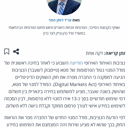
מאת‏
עו"ד דותן המר
שותף בקבוצת הסייבר, הפרטיות וזכויות היוצרים וראש תחום הפרטיות הבינלאומי
במשרד פרל כהן צדק לצר ברץ
שתפו ע
שמו
זמן קריאה:
דקה אחת
נציבות האיחוד האירופי
הודיעה
השבוע כי לאחר בחינה ראשונית של
מודל המנוי נטול הפרסומות של מטא (פייסבוק לשעבר) הנציבות
הגיעה למסקנה כי החברה מפרה את חוק השווקים הדיגיטליים
באיחוד האירופי (Digital Markets Act). המודל למנוי של מטא,
שהושק בשנה שעבר, מציע למשתמש בחירה בינארית בין תשלום
דמי שימוש חודשיים בסך כ-13 אירו למנוי ללא פרסומות, לבין הסכמה
לשימוש במידע אישי לצורך פרסום ממוקד וקבלת גישה ללא תשלום.
לפי הודעת הנציבות, מודל המנוי החדש של החברה מפר את הוראות
החוק בכך שהוא לא מציע שירות זהה המצמצם את השימוש במידע