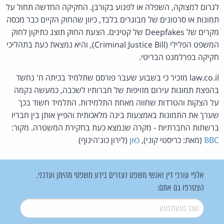
לגרום למצוקה, השפלה או לפגוע בקורבן. החקיקה החדשה תחול על
תמונות או סרטונים של מבוגרים בלבד, כיוון שהחוק הקיים כבר מכסה
מקרים של Deepfakes של קטינים. הצעת החוק תוצג כתיקון לחוק
המשפט הפלילי (Criminal Justice Bill), והיא נמצאת כעת בתהליכי
חקיקה בפרלמנט הבריטי.
law.co.il מזכיר כי בשבוע שעבר פורסם שתלמיד בכיתה ח' נחשד
בהפצת תמונות עירום מזויפות של חברותיו לשכבה, כמעשה נקמה
על הצקות והטרדות שחווה מאחת התלמידות. התלמיד חשוד בכך
שערך את התמונות באמצעות בינה מלאכותית והפיץ אותן בין חבריו
ברשתות החברתיות - מקרה שנמצא כעת בחקירת המשטרה. מקור:
BBC
(מאת: כריסטי קוני),
כאן
(לירון כוג'הינוף)
אלפי עורכי דין ואנשי משפט נעזרים בידע משפטי מהימן ועדכני.
הצטרפו גם אתם:
שם משתמש
*