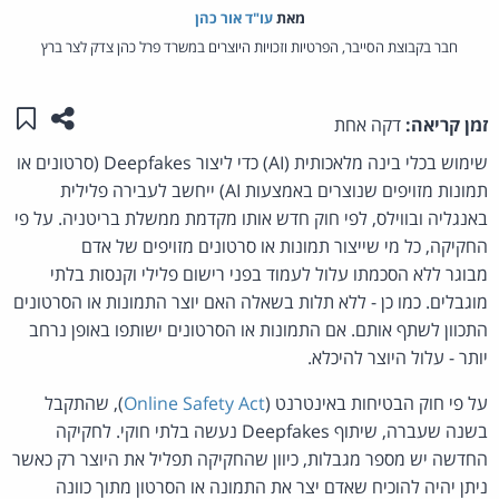
מאת‏
עו"ד אור כהן
חבר בקבוצת הסייבר, הפרטיות וזכויות היוצרים במשרד פרל כהן צדק לצר ברץ
שתפו ע
שמו
זמן קריאה:
דקה אחת
שימוש בכלי בינה מלאכותית (AI) כדי ליצור Deepfakes (סרטונים או
תמונות מזויפים שנוצרים באמצעות AI) ייחשב לעבירה פלילית
באנגליה ובווילס, לפי חוק חדש אותו מקדמת ממשלת בריטניה. על פי
החקיקה, כל מי שייצור תמונות או סרטונים מזויפים של אדם
מבוגר ללא הסכמתו עלול לעמוד בפני רישום פלילי וקנסות בלתי
מוגבלים. כמו כן - ללא תלות בשאלה האם יוצר התמונות או הסרטונים
התכוון לשתף אותם. אם התמונות או הסרטונים ישותפו באופן נרחב
יותר - עלול היוצר להיכלא.
על פי חוק הבטיחות באינטרנט (
Online Safety Act
), שהתקבל
בשנה שעברה, שיתוף Deepfakes נעשה בלתי חוקי. לחקיקה
החדשה יש מספר מגבלות, כיוון שהחקיקה תפליל את היוצר רק כאשר
ניתן יהיה להוכיח שאדם יצר את התמונה או הסרטון מתוך כוונה