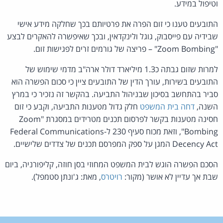
וטיפול במידע.
התובעים טענו כי זום הפרה את פרטיותם בכך שחלקה מידע אישי
שבידיה עם פייסבוק, גוגל ולינקדאין, ובכך שאיפשרה להאקרים לבצע
"Zoom Bombing" – פריצה של גורמים זרים לפגישות זום.
למרות שזום גבתה כ1.3 מיליארד דולר ארה"ב מדמי שימוש של
התובעים בשירות, עורך הדין של התובעים ציין כי סכום הפשרה הוא
סביר בהתחשב בסיכון שבניהול התביעה. בהקשר זה נזכיר כי במרץ
השנה,
דחה בית המשפט
חלק גדול מטענות התביעה, וקבע כי זום
חסינה מטענות בקשר לפרסום תכנים מטרידים במסגרת "Zoom
Bombing", וזאת מכוח סעיף 230 ל-Federal Communications
Decency Act המגן על ספק המפרסם תכנים של צדדים שלישיים.
הסכם הפשרה הוגש לבית המשפט המחוזי בסן חוזה, קליפורניה, ביום
שבת אך עדיין לא אושר (מקור:
רויטרס
, מאת: ג'ונתן סטמפל).