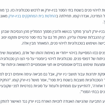
 לזיהוי פנים בשטח בתי הספר בניו-יורק או לרכוש טכנולוגיה כזו. כך מ
המדינה, אנדרו קומו. תחילתה ב
החלטת בית המחוקקים בניו-יורק
מאוגוס
.
בניו-יורק לערוך מחקר בנושא ולהכין מסמך הממליץ מהן הנסיבות שבהן 
שה ושימוש בטכנולוגיות לזיהוי פנים, המאוחר מבין אלה.
נים ככזו המסייעת בזיהוי ייחודי או באימות זהותו של אדם, באמצעות שימ
תוח של דפוסי פנים. טכנולוגיות לזיהוי ביומטרי על-פי הצו הן טכנולוגיה ה
מצעות שימוש בכלים אוטומטיים או חצי אוטומטיים להשוואה וניתוח של 
ספקת יתרונות עבור תושבי ניו יורק, אבל גם מביאה עימה איומים רבים 
 הטכנולוגיות מוצבות בשטח בית ספר", אמר מושל ניו-יורק קומו. "החקי
אחורה', להתייעץ עם מומחים ולעמוד על סוגיות בפרטיות לפני שקובעים 
פנים בבתי הספר".
ביעה שהגישה האגודה לזכויות האזרח בניו יורק נגד האישור להתקין 