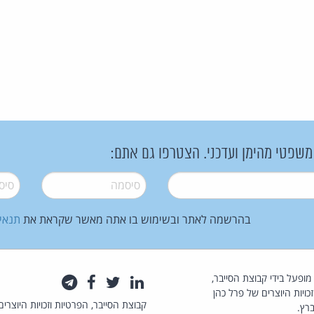
 משפטי מהימן ועדכני. הצטרפו גם אתם:
סיסמה
*
סיסמה
בהרשמה לאתר ובשימוש בו אתה מאשר שקראת את
תנאי
law.co.il מופעל בידי קבוצת הסייבר,
לינקדאין
טוויטר
פייסבוק
טלגרם
כויות היוצרים של פרל כהן
קבוצת הסייבר, הפרטיות וזכויות היוצרים
רץ.