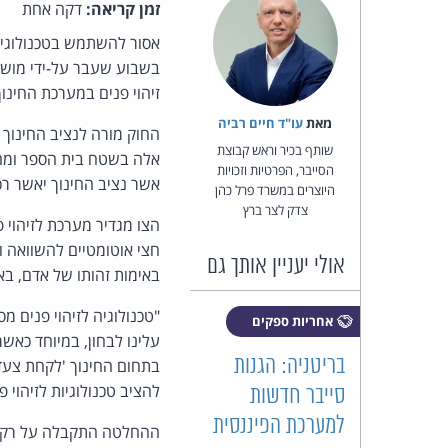
זמן קריאה:
דקה אחת
אסור להשתמש בטכנולוגיות
בשבוע שעבר על-ידי מושל 
זיהוי פנים במערכת החינוך
מאת‏
עו"ד חיים רביה
החוק מורה לנציב החינוך 
שותף בכיר וראש קבוצת
הסייבר, הפרטיות וזכויות
אשר נציב החינוך יאשר רכי
היוצרים במשרד פרל כהן
צדק לצר ברץ
הצו מגדיר מערכת לזיהוי פ
חצי אוטומטיים להשוואה וני
אולי יעניין אותך גם
באימות זהותו של אדם, בא
"טכנולוגיה לזיהוי פנים מ
אחריות ספקים
עלינו לבחון, במיוחד כאשר
בריטניה: הגנות
בתחום החינוך 'לקחת צעד 
להציב טכנולוגיות לזיהוי 
סייבר חדשות
למערכת הפיננסית
ההחלטה התקבלה על רקע הת