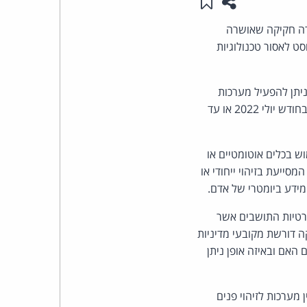
שתפו עמוד זה
שמור ב"תכנים שלי"
העומד
ורה חקיקה שאושרה
ט לאסור טכנולוגיות
בראש
ניתן להפעיל מערכות
קבוצת
אלה בשטח בית הספר ומהן ההגבלות שיוטלו עליהן. החוק חל גם על בתי ספר פרטיים ותוקפו יפוג בחודש יולי 2022 או עד
האינטרנט,
וש בכלים אוטומטיים או
הסייבר
מסייעת בזיהוי ייחודי או
וזכויות
מידע ביומטרי של אדם.
לפרטיות התושבים אשר
היוצרים
קה דורשת מקובעי מדיניות
של
האם ובאיזה אופן ניתן
פרל
מערכות לזיהוי פנים