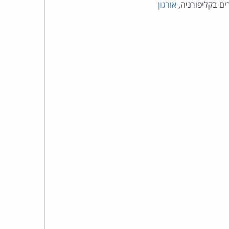
כהן
ים בקליפורניה,
אורגון
צדק
לצר
ברץ.
פועל
מ־1996