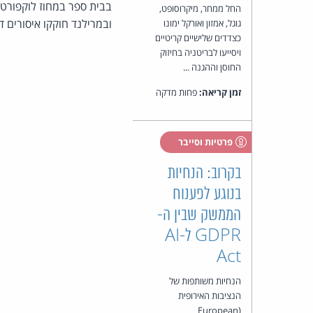
בבית ספר במחוז לוקפורט.
החל ממחר, מיקרוסופט,
ובמרילנד חוקקו איסורים ד
גוגל, אמזון ואורקל ימונו
כצדדים שלישיים קריטיים
ויסייעו לבריטניה בחיזוק
החוסן וההגנה ...
זמן קריאה:
פחות מדקה
פרטיות וסייבר
בקרוב: הנחיות
בנוגע לפענוח
הממשק שבין ה-
GDPR ל-AI
Act
הנחיות משותפות של
הנציבות האירופית
(European