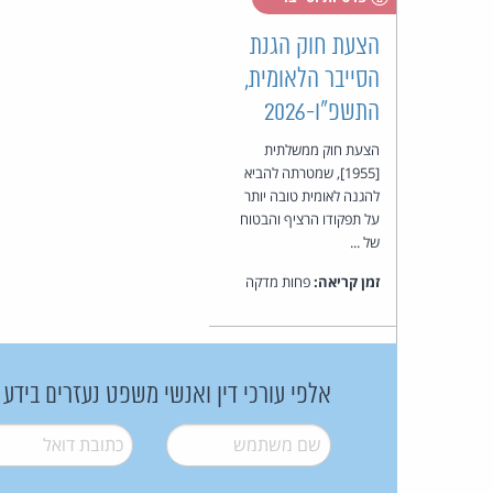
הצעת חוק הגנת
הסייבר הלאומית,
התשפ"ו-2026
הצעת חוק ממשלתית
[1955], שמטרתה להביא
להגנה לאומית טובה יותר
על תפקודו הרציף והבטוח
של ...
זמן קריאה:
פחות מדקה
אלפי עורכי דין ואנשי משפט נעזרים בידע
שם משתמש
*
דואל
*