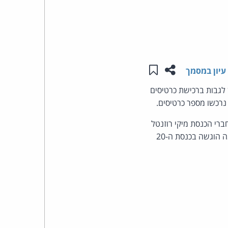
העומד
בראש
שתפו עמוד זה
שמור ב"תכנים שלי"
קבוצת
עיון במסמך
 שניתן לגבות ברכישת כרטיסים
האינטרנט,
הסייבר
חברי הכנסת מיקי רוזנטל
]. הצעת חוק דומה הוגשה בכנסת ה-20
וזכויות
היוצרים
של
פרל