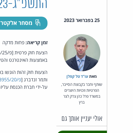
התשפ"ג-2023
25 בפברואר 2023
מסחר אלקטרו
זמן קריאה:
פחות מדקה
באמצעות האינטרנט והטלפון. גובה העמלה לא יעלה על
הצעות חוק זהות הוגשו בכנסת ה-20 על-ידי חברת הכנסת על
מאת‏
עו"ד טל קפלן
ותמר זנדברג [
פ/3955/20
שותף וחבר בקבוצת הסייבר,
על-ידי חברת הכנסת עליזה
הפרטיות וזכויות היוצרים
במשרד פרל כהן צדק לצר
ברץ
אולי יעניין אותך גם