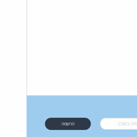
 (שוב)
*