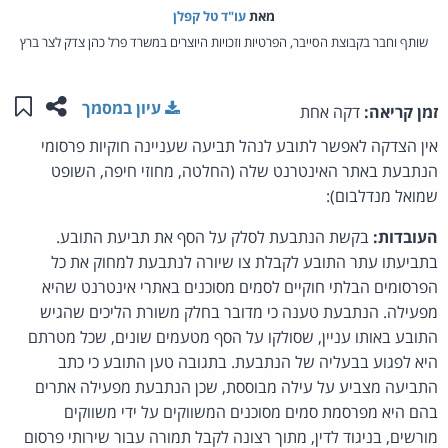
מאת‏
עו"ד טל קפלן
שותף וחבר בקבוצת הסייבר, הפרטיות וזכויות היוצרים במשרד פרל כהן צדק לצר ברץ
שתפו ע
שמו
עיון במסמך
זמן קריאה:
דקה אחת
אין הצדקה לאפשר לתובע לנהל תביעה שעניינה חוקיות פרסומי
הנתבעת באתר האינטרנט שלה (החלטה, מחוזי חיפה, השופט
שמואל מנדלבום):
העובדות:
בקשת הנתבעת לסלק על הסף את תביעת התובע.
בתביעתו עתר התובע לקבלת צו שיורה לנתבעת למחוק את כל
הפרסומים הבלתי חוקיים לסמים מסוכנים באתרי אינטרנט שהיא
מפעילה. הנתבעת טענה כי מדובר בחלק משורת הליכים שהגיש
התובע באותו עניין, שסולקו על הסף מטעמים שונים, שכל מטרתם
היא לפגוע בבעליה של הנתבעת. בתגובה טען התובע כי כתב
התביעה מצביע על עילה מבוססת, שכן הנתבעת מפעילה אתרים
בהם היא מפרסמת סמים מסוכנים המשווקים על ידי משווקים
מורשים, בניגוד לדין, מתוך רצונה לקבל תמורה עבור שירותי פרסום