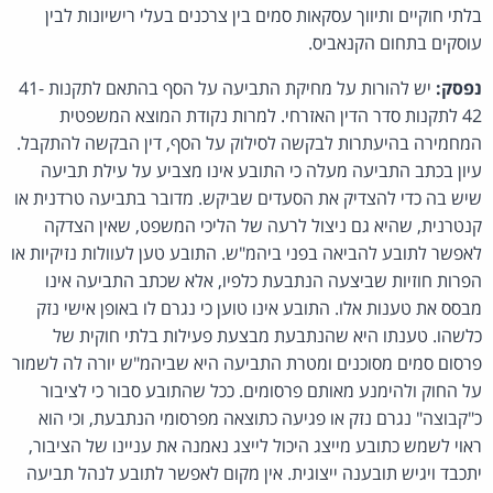
בלתי חוקיים ותיווך עסקאות סמים בין צרכנים בעלי רישיונות לבין
עוסקים בתחום הקנאביס.
נפסק:
יש להורות על מחיקת התביעה על הסף בהתאם לתקנות 41-
42 לתקנות סדר הדין האזרחי. למרות נקודת המוצא המשפטית
המחמירה בהיעתרות לבקשה לסילוק על הסף, דין הבקשה להתקבל.
עיון בכתב התביעה מעלה כי התובע אינו מצביע על עילת תביעה
שיש בה כדי להצדיק את הסעדים שביקש. מדובר בתביעה טרדנית או
קנטרנית, שהיא גם ניצול לרעה של הליכי המשפט, שאין הצדקה
לאפשר לתובע להביאה בפני ביהמ"ש. התובע טען לעוולות נזיקיות או
הפרות חוזיות שביצעה הנתבעת כלפיו, אלא שכתב התביעה אינו
מבסס את טענות אלו. התובע אינו טוען כי נגרם לו באופן אישי נזק
כלשהו. טענתו היא שהנתבעת מבצעת פעילות בלתי חוקית של
פרסום סמים מסוכנים ומטרת התביעה היא שביהמ"ש יורה לה לשמור
על החוק ולהימנע מאותם פרסומים. ככל שהתובע סבור כי לציבור
כ"קבוצה" נגרם נזק או פגיעה כתוצאה מפרסומי הנתבעת, וכי הוא
ראוי לשמש כתובע מייצג היכול לייצג נאמנה את עניינו של הציבור,
יתכבד ויגיש תובענה ייצוגית. אין מקום לאפשר לתובע לנהל תביעה