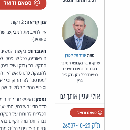
21 בדצמבר 2025
ספאם ודואל
זמן קריאה:
2 דקות
אין לחייב את המבקש, שה
טאוסיג):
העובדות:
מאת‏
עו"ד טל קפלן
שותף וחבר בקבוצת הסייבר,
הפרטיות וזכויות היוצרים
במשרד פרל כהן צדק לצר
ברץ
וסיכויי ההליך קלושים שכן
אולי יעניין אותך גם
נפסק:
ספאם ודואל
גבוה יותר מזה הקיים בהלי
ת"ק 26537-10-25
זכויות הצדדים להליך: מחד