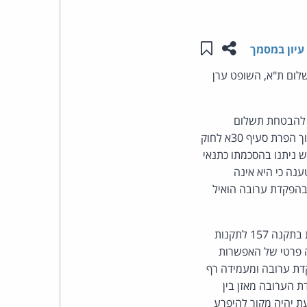
העומד
שתפו עמוד זה
שמור ב"תכנים שלי"
עיון במסמך
בראש
לום ת"א, השופט ערן
קבוצת
ובה להבטחת תשלום
האינטרנט,
הוצאותיה, ככל שייפסקו לטובתה. בבקשת האישור טען המבקש כי המשיבות שיגרו דברי פרסומת תוך הפרת סעיף 30א לחוק
ת הדוא"ל של המבקש ניתנו בהסכמתו כתנאי
הסייבר
טיס אשראי, המקנה חברות במועדון חברים הכולל הטבות של המשיבה 1. המשיבה 2 טענה כי היא אינה
וזכויות
 כי יש לחייב את המבקש בהפקדת ערובה הואיל
היוצרים
האפשרות לחייב מגיש הליך משפטי בהפקדת ערובה להבטחת הוצאות הצד שכנגד מוסדרת בתקנה 157 לתקנות
של
(ו) לתקנות תובענות ייצוגיות, התש"ע-2010, היא מקרה פרטי של האפשרות
 מבקש בהפקדת ערובה ומעמידה רף
פרל
ת הערובה מאזן בין
עת יהיה מקור להיפרע