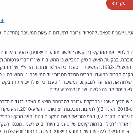
עקבו
גיש ייצוגית ספאם, להפקיד ערובה לתשלום הוצאות המשיבה (החלטה, ש
בקשת המשיבה 1 לחייב את המבקש (בבקשה לאישור תובענה ייצוגית) להפקיד ער
התקשורת (בזק ושידורים), התשמ"ב-1982. המשיבה 1 טענה כי הטלפון וכתוב
להנפקת כר
"מפרסם" לפי החוק וכי לא שלחה את ההודעה למבקש. המשיבה 1 טענה
 לא קיימת קבוצה כלשהי שניתן להצביע עליה.
סדר הדין האזרחי, התשע"ט-2018. תקנה 2
הכללית להורות על הפקדת ערובה. תקנה 2(ו) מצמצמת את קשת המקרים בהם יחויב
ך אזרחי "רגיל", בדמות קיומם של טעמים מיוחדים שירשמו. מנגנון הפקד
, זכות הגישה לערכאות של התובע הייצוגי; ומאידך, הרצון לוודא שלנתב