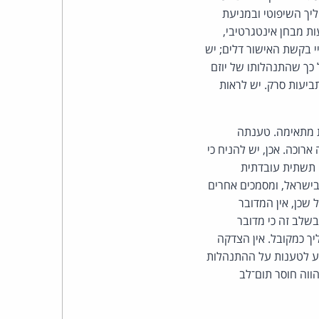
כהן
ליך השיפוטי ובמניעת
ת מבחן אינטגרטיבי,
צדק
ביע על כך שסיכויי בקשת האישור דלים; יש
 כך שהתנהלותו של יוזם
לצר
ביעות סרק. יש לראות
ברץ.
בתשתית מתאימה. טענתה
פועל
רוכה. אכן, יש להניח כי
נחה תשתית עובדתית
מ־1996
ישראל, ומסמכים אחרים
 שכן, אין המדובר
בשלב זה כי מדובר
בכתבי טענותיה במסגרת ההליך כמקובל. אין הצדקה
גע לטענות על ההתנהלות
וה חוסר תום־לב