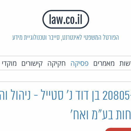
הפורטל המשפטי לאינטרנט, סייבר וטכנולוגיית מידע
שות
מאמרים
פסיקה
חקיקה
קישורים
מוקדי 
ת"צ 20805-10-24 בן דוד נ' סטייל - ניהו
חות בע"מ ואח'