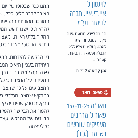
לוינסון נ'
ממנו ככל שבסופו של יום י
איי.די.איי. חברה
הצורך לברר הליכי סרק. ש
לביטוח בע"מ
להראות כי ישנו חשש ממשי
החובה ליידע מבוטח אינה
ההליך בלתי ראויה, ומעצי
מקנה למבטחת היתר
בתנאי הנוגע למצבו הכלכ
להמשיך ולפנות אליו ללא
הגבלה (פסק-דין, תביעות
קטנות ...
היחידה בעניין היא כי המב
זמן קריאה:
2 דקות
לא הי
המעידה על המצב הכלכלי 
המצביעים על כך שמצבו הכ
ספאם ודואל
במבקש שמצבו הכלכלי רעוע
תאד"מ 157-11-25
להפוך את הבקשה להפקדת 
פאור נ' מרחבים
הדיונית של המבקש. עצם 
מעמיקים שורשים
כשלעצמה.
באדמה (ע"ר)