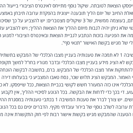
יפסקו הוצאות לטובתה. שיקול נוסף מתייחס לאינטרס הציבורי בייעול הה
אלת החיוב של יוזם הליך תובענה ייצוגית בהפקדת ערובה תיבחן באמצעו
המורכב מהוכחת התקיימותם, בעוצמה ממשית, של 3 שיקולים מצטברים: יש להצ
 שלא ניתן יהיה לגבות מיוזם ההליך את הוצאות ההליך; ויש להצביע על
מה את הפגיעה בזכות הנתבע לגביית הוצאות ובאינטרס הציבורי למנוע ת
לי של מגיש בקשת האישור "תנאי סף".
דין הבקשה להידחות. המשיבה 1 לא תמכה את טענותיה בעניין מצבו הכלכלי של המבקש 
קש לא הציג מידע בעניין מצבו הכלכלי ובדבר מגוריו בחו"ל למשך תקופה א
יתה למשיבה 1 דרך להתחקות אחר מצבו הכלכלי של המבקש. ברם, בתשובה לבקשה הו
האמור. המבקש הציג תלוש שכר, נסח טאבו המצביע כי בבעלותו דירה ב
לכלי אינו כזה המעורר חשש לקושי בגביית הוצאות, ככל שייפסקו. לא כל
. די בכך כדי לדחות את הבקשה. בכל הנוגע לסיכויי ההליך, אין לקבוע 
בבקשת סרק שסיכוייה קלושים. יש צורך לברר את טענות המשיבה 1 
ערובה לשלב נוסף של בירור עובדתי מקיף. הדברים יפים גם בכל הנו
הטענה שהמבקש מגיש בקשות אישור רבות לפי חוק התקשורת אינה מהו