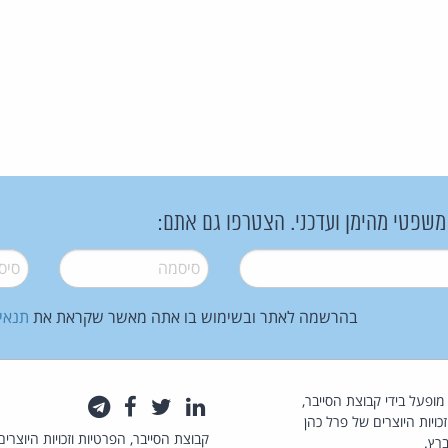
 משפטי מהימן ועדכני. הצטרפו גם אתם:
סיסמה
*
סיסמה
בהרשמה לאתר ובשימוש בו אתה מאשר שקראת את
תנאי
law.co.il מופעל בידי קבוצת הסייבר,
לינקדאין
טוויטר
פייסבוק
טלגרם
כויות היוצרים של פרל כהן
קבוצת הסייבר, הפרטיות וזכויות היוצרים
רץ.