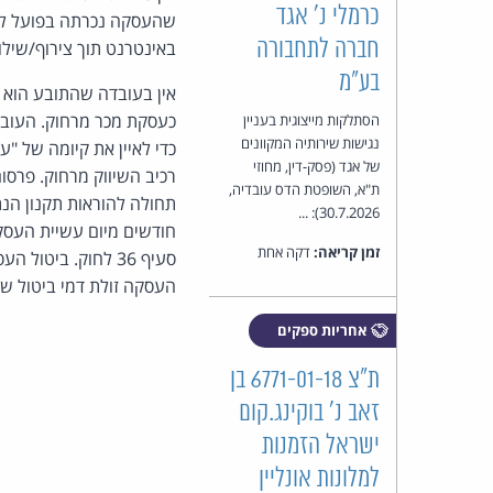
כרמלי נ' אגד
שהעסקה נכרתה בפועל ללא
חברה לתחבורה
באינטרנט תוך צירוף/שיל
בע"מ
אין בעובדה שהתובע הוא 
כעסקת מכר מרחוק. העובד
הסתלקות מייצוגית בעניין
נגישות שירותיה המקוונים
כדי לאיין את קיומה של 
של אגד (פסק-דין, מחוזי
רכיב השיווק מרחוק. פרסום
ת"א, השופטת הדס עובדיה,
30.7.2026): ...
חודשים מיום עשיית העסק
זמן קריאה:
דקה אחת
העסקה זולת דמי ביטול של 100 
אחריות ספקים
ת"צ 6771-01-18 בן
זאב נ' בוקינג.קום
ישראל הזמנות
למלונות אונליין