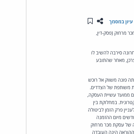
העומד
שתפו עמוד זה
שמור ב"תכנים שלי"
עיון במסמך
בראש
ר מרחוק (פסק-דין,
קבוצת
ונה סירבה להשיב לו
האינטרנט,
צרכן, מאחר שהתובע
הסייבר
 פונה משווק אל רוכש
וזכויות
ות משותפת של הצדדים.
שצרכן שמלאו לו 65 שנים רשאי לבטל עסקת מכר מרחוק בתוך 4 חודשים ממועד עשיית העסקה,
היוצרים
רונית. במחלוקת בין
של
יין פרק הזמן לביטולה
באזרח ותיק דוגמת התובע ורעייתו. ההודעה על הביטול נמסרה למשיבה פחות מ-4 חודשים מיום ההזמנה
פרל
ה של עסקת מכר מרחוק
 ההוראה הינה העובדה