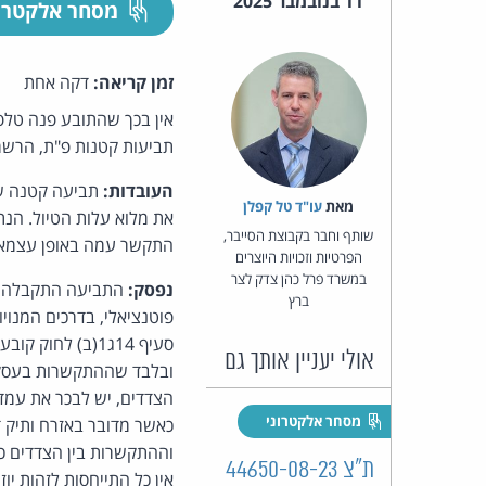
11 בנובמבר 2025
מסחר אלקטרו
זמן קריאה:
דקה אחת
אין בכך שהתובע פנה טלפו
תביעות קטנות פ"ת, הרשמ
העובדות:
תביעה קטנה שע
מאת‏
עו"ד טל קפלן
את מלוא עלות הטיול. הנ
שותף וחבר בקבוצת הסייבר,
התקשר עמה באופן עצמאי 
הפרטיות וזכויות היוצרים
במשרד פרל כהן צדק לצר
נפסק:
התביעה התקבלה ב
ברץ
פוטנציאלי, בדרכים המנוי
אולי יעניין אותך גם
ובלבד שההתקשרות בעסקה 
הצדדים, יש לבכר את עמד
מסחר אלקטרוני
וההתקשרות בין הצדדים כ
ת"צ 44650-08-23
אין כל התייחסות לזהות י