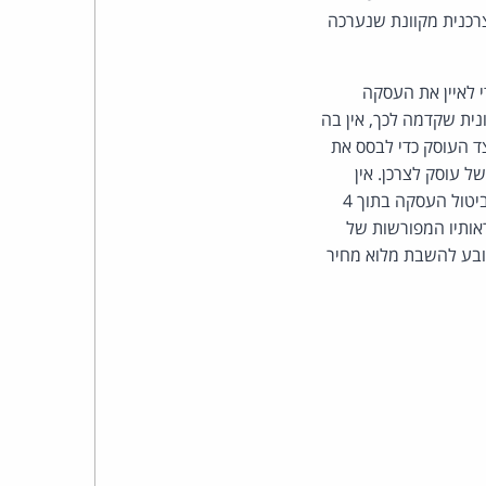
כהן
רכנית מקוונת שנערכה
צדק
 לאיין את העסקה
לצר
ית שקדמה לכך, אין בה
ד העוסק כדי לבסס את
ברץ.
ל עוסק לצרכן. אין
תחולה להוראות תקנון הנתבעת, שעה שמדובר במכר מרחוק ולפי סעיף 14ג1(א)(ב) המאפשר את ביטול העסקה בתוך 4
פועל
אותיו המפורשות של
פיכך זכאי התובע להשבת מלוא מחיר
מ־1996