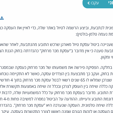
ני
עקבו
נית לנתבעת, וביצע הרשמה לטיול באתר שלה, כדי לאיין את העסקה כמכ
ת נעמה טלמן-בולטין):
ניינה ביטול עסקת טיול מאורגן שרכש התובע מהנתבעת, לאחר שהאחר
תבעת טענה כי אין מדובר ב"עסקת מכר מרחוק" כהגדרתה בחוק הגנת ה
ומקוון.
חלקה. הפסיקה פירשה את משמעותו של מכר מרחוק כעסקה שבמסגרתה
ות בחוק, ועקב כך מתבצעת בין הצדדים עסקה, כאשר לא התקיימה נוכח
סעיף 14ג1(ב) לחוק קובע 
כללה שיחה בין העוסק לצרכן ובכלל זה שיחה באמצעות תקשורת אלקט
ת התובע. מדובר בעסקת מכר מרחוק על כלל המשמעויות שלה, לרבות לענ
כאשר מדובר 
ללה שיחה טלפונית. העסקה שנערכה היא "עסקת מכר מרחוק". בהגדר
וזם העסקה או לזהות הגורם שפנה ראשון לצורך התקשרות בעסקה, עיקר