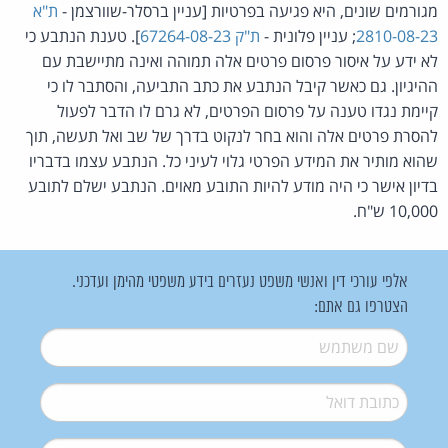
מגורמים שונים, היא פגיעה בפרטיות [עניין ברסלר-שוורצמן -
ת"א
2810-08-23
; עניין פלונית -
ת"ק 67264-08-23
]. טענת הנתבע כי
לא ידע על איסור פרסום פרטים אלה תמוהה ואינה מתיישבת עם
ההיגיון. גם כאשר קיבל הנתבע את כתב התביעה, והסתבר לו כי
קיימת נגדו טענה על פרסום הפרטים, לא גרם לו הדבר לפעול
להסרת פרטים אלה והוא בחר לנקוט בדרך של שב ואל תעשה, תוך
שהוא מותיר את המידע הפרטי גלוי לעיני כל. הנתבע עצמו בדבריו
בדיון אישר כי היה מודע להיות התובע מאוים. הנתבע ישלם לתובע
10,000 ש"ח.
אלפי עורכי דין ואנשי משפט נעזרים בידע משפטי מהימן ועדכני.
הצטרפו גם אתם:
שם משתמש
*
דואל
*