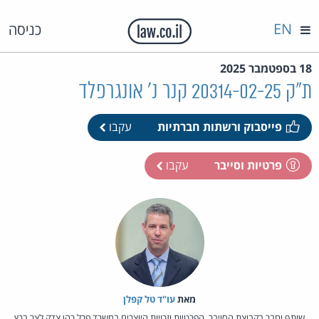
EN
כניסה
18 בספטמבר 2025
ת"ק 20314-02-25 קנר נ' אונגרפלד
פייסבוק ורשתות חברתיות
עקבו
פרטיות וסייבר
עקבו
מאת‏
עו"ד טל קפלן
שותף וחבר בקבוצת הסייבר, הפרטיות וזכויות היוצרים במשרד פרל כהן צדק לצר ברץ