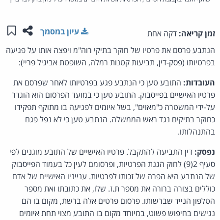
שתפו ע
שמו
עיון במסמך
זמן קריאה:
דקה אחת
הנתבע פרסם את פרטיו של חוקר בתיקי רוה"מ ויפצה אותו על פגיעה
בפרטיותו (פסק-דין, תביעות קטנות רמלה, השופטת אביגיל פריי):
העובדות:
התובע טען כי הנתבע פגע בפרטיותו לאחר שפרסם את
פרטיו האישיים בפייסבוק. התובע טען כי במועד הפרסום הוא הוגדר
על-ידי המשטרה כ"מאוים", בשל איומים לפגיעה בו מתוקף תפקידו
כחוקר בתיקים נגד ראש הממשלה. הנתבע טען כי לא נפל פגם
בהתנהלותו.
נפסק:
דין התביעה להתקבל. פרטיו האישיים של התובע מוגנים לפי
סעיף 2(9) לחוק הגנת הפרטיות, ופרסומם לעין כל בעמוד הפייסבוק
של הנתבע היא הפרה של זכותו לפרטיות. ענייניו האישיים של אדם
כוללים בצורה ברורה את מספר ת.ז. שלו, את כתובתו ואת מספר
הטלפון הנייד שברשותו. פרסום פרטים אלה ברשת, מקום בו הם
נגישים בחיפוש פשוט, במיוחד מקום בו התובע מצוי תחת איומים