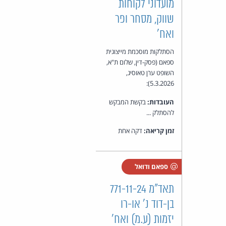
מועדוני לקוחות
שווק, מסחר ופר
ואח'
הסתלקות מוסכמת מייצוגית
ספאם (פסק-דין, שלום ת"א,
השופט ערן טאוסיג,
5.3.2026):
העובדות:
בקשת המבקש
להסתלק ...
זמן קריאה:
דקה אחת
ספאם ודואל
תאד"מ 771-11-24
בן-דוד נ' או-רו
יזמות (ע.מ) ואח'