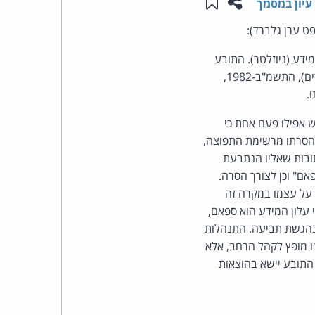
שתפו עמוד זה
שמור ב"תכנים שלי"
עיון במסמך
העומד
ט ערן גלברד):
וני מידע (ניוזלטר). התובע
בראש
פנה לנתבעת מספר פעמים, הודיע בפניה כי היא מפרה את סעיף 30א לחוק התקשורת (בזק ושידורים), התשמ"ב-1982,
.
קבוצת
 אפילו פעם אחת כי
האינטרנט,
 הסרתו מרשימת התפוצה,
תובות שאליו הנתבעת
הסייבר
ם" וכן לצורך הסרה.
וזכויות
 על עצמו במקרה זה
 עלון המידע הוא ספאם,
היוצרים
 בהגשת תביעה. התנהלות
ו מופץ לקהל הרחב, אלא
של
התובע יישא בהוצאות
פרל