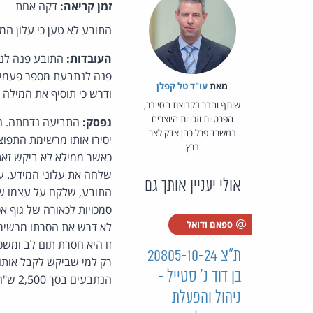
זמן קריאה:
דקה אחת
התובע לא טען כי עלון המ
העובדות:
מאת‏
עו"ד טל קפלן
ודרש כי תוסיף את המילה
שותף וחבר בקבוצת הסייבר,
הפרטיות וזכויות היוצרים
נפסק:
התביעה נדחתה. התו
במשרד פרל כהן צדק לצר
יסירו אותו מרשימת התפו
ברץ
כאשר ממילא לא ביקש זאת.
שלחה את עלוני המידע. על
אולי יעניין אותך גם
התובע, שלקח על עצמו של
סמכויות לכאורה של גוף אכ
ספאם ודואל
לא דרש את הסרתו מרשימת
זו היא חסרת תום לב ומשכ
ת"צ 20805-10-24
רק למי שביקש לקבל אותו
בן דוד נ' סטייל -
הנתבעים בסך 2,500 ש"ח.
ניהול והפעלת