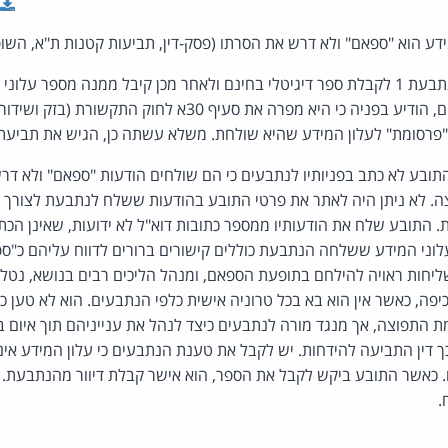
ידע הוא "ספאם" ולא דרש את הסרתו (פסק-דין, תביעות קטנות ת"א, השופ
התובע פנה לנתבעת 1 לקבלת ספר דיגיטלי בחינם ולאחר מכן קיבל ממנה מספר על
 "פרסומת" לעלון המידע שהיא שולחת. משלא עשתה כן, הגיש את תביעתו
בע לא כתב בפניותיו לנתבעים כי הם שולחים הודעות "ספאם" ולא דרש
צה. לא ניתן היה לאתר את פרטי התובע בהודעות ששלח לנתבעת לצורך
 התובע שלח את הודעותיו ממספר כתובות דוא"ל לא ידועות, שאינן הכ
וני המידע ששלחה הנתבעת כוללים קישורים ברורים לדווח עליהם כ"ספא
יחות ראויה להילחם בתופעת הספאם, ומנהל הליכים רבים בנושא, נטל
יפה, כאשר אין הוא בא בכל טרוניה אישית כלפי הנתבעים. הוא לא טען כי
 התפוצה, אך מנגד מורה לנתבעים כיצד לנהל את ענייניהם תוך איום
ך דין התביעה להידחות. יש לקבל את טענת הנתבעים כי עלון המידע אינ
. כאשר התובע ביקש לקבל את הספר, הוא אישר קבלת דיוור מהנתבעת. 