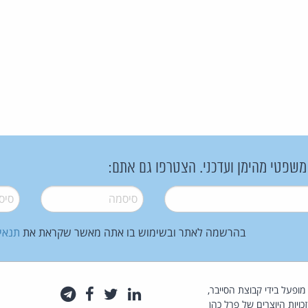
 משפטי מהימן ועדכני. הצטרפו גם אתם:
סיסמה
*
סיסמה
בהרשמה לאתר ובשימוש בו אתה מאשר שקראת את
תנאי
law.co.il מופעל בידי קבוצת הסייבר,
לינקדאין
טוויטר
פייסבוק
טלגרם
כויות היוצרים של פרל כהן