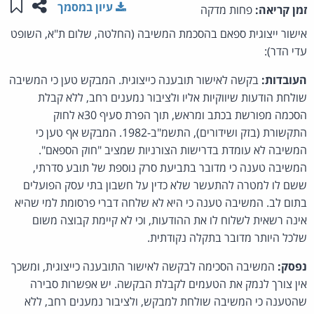
שתפו ע
שמו
עיון במסמך
זמן קריאה:
פחות מדקה
אישור ייצוגית ספאם בהסכמת המשיבה (החלטה, שלום ת"א, השופט
עדי הדר):
העובדות:
בקשה לאישור תובענה כייצוגית. המבקש טען כי המשיבה
שולחת הודעות שיווקיות אליו ולציבור נמענים רחב, ללא קבלת
הסכמה מפורשת בכתב ומראש, תוך הפרת סעיף 30א לחוק
התקשורת (בזק ושידורים), התשמ"ב-1982. המבקש אף טען כי
המשיבה לא עומדת בדרישות הצורניות שמציב "חוק הספאם".
המשיבה טענה כי מדובר בתביעת סרק נוספת של תובע סדרתי,
ששם לו למטרה להתעשר שלא כדין על חשבון בתי עסק הפועלים
בתום לב. המשיבה טענה כי היא לא שלחה דברי פרסומת למי שהיא
אינה רשאית לשלוח לו את ההודעות, וכי לא קיימת קבוצה משום
שלכל היותר מדובר בתקלה נקודתית.
נפסק:
המשיבה הסכימה לבקשה לאישור התובענה כייצוגית, ומשכך
אין צורך לנמק את הטעמים לקבלת הבקשה. יש אפשרות סבירה
שהטענה כי המשיבה שולחת למבקש, ולציבור נמענים רחב, ללא