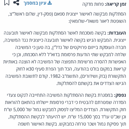
שתפו ע
שמו
עיון במסמך
זמן קריאה:
פחות מדקה
הסתלקות מבקשה לאישור ייצוגית ספאם (פסק-דין, שלום ראשל"צ,
השופטת ליאור משאלי-שלומאי):
העובדות:
בקשה מוסכמת לאשר הסתלקות מבקשה לאישור תובענה
ייצוגית. המבקש הגיש בקשה לאישור תובענה כייצוגית נגד המשיבה,
חברה העוסקת בייזום פרויקטים של נדל"ן, בה טען כי המשיבה
שלחה למבקש שתי הודעות פרסומת בדוא"ל ללא הסכמתו, וכן כי
האפשרות להסרה מרשימת התפוצה של המשיבה לא הוצגה באותיות
קריאות במקום בולט בהודעה, הכל תוך הפרת סעיף 30א לחוק
התקשורת (בזק ושידורים), התשמ"ב-1982. קודם לתשובת המשיבה
הגישו הצדדים את בקשתם להסתלקות.
נפסק:
במסגרת בקשת ההסתלקות המשיבה התחייבה לנקוט צעדי
הסדרה שמטרתם להבטיח כי דברי פרסומת יישלחו בהתאם להוראות
חוק התקשורת. הצדדים המליצו לפסוק למבקש גמול של 5,000 ש"ח
וכן שכ"ט עו"ד בסך 15,000 ש"ח. יש להיעתר לבקשת ההסתלקות,
תוך פסיקת גמול ושכר טרחה כמבוקש. בקשת האישור חשפה