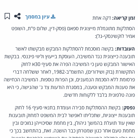
שתפו ע
שמו
עיון במסמך
זמן קריאה:
דקה אחת
הסתלקות מתוגמלת מייצוגית ספאם (פסק-דין, שלום פ"ת, השופט
אמיר לוקשינסקי-גל):
העובדות:
בקשה מוסכמת להסתלקות המבקש מבקשתו לאשר
תובענה כייצוגית נגד המשיבה, העוסקת בייעוץ וליווי פיננסי. בבקשת
האישור המבקש טען כי המשיבה הפרה את סעיף 30א לחוק
התקשורת (בזק ושידורים), התשמ"ב-1982, לאחר ששלחה דברי
פרסומת ללא הסכמת הנמענים, וכן הפרות נוספות. המשיבה הכחישה
את טענות המבקש וטענה, במסגרת הודעות צד ג' שהגישה, כי היא
פונה טלפונית בלבד ללקוחות חדשים.
נפסק:
בקשת ההסתלקות סבירה ועומדת בתנאי סעיף 16 לחוק
תובענות ייצוגיות, שתכליתו לאפשר לבית המשפט למחוק תובענות
שאין עוד תועלת בהמשך ניהולן, בין מחמת שסיכוייהן נמוכים ובין
מחמת טעם אחר כגון שמטרתן כבר הושגה. זאת, בהתחשב בכך כי