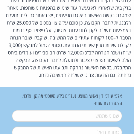
עם גילוי התקלה המשיבה הפסיקה את השימוש בהפניות וביצעה
בדק בית שלאחריו לא נעשה עוד שימוש בהפניות משותפות. מאחר
שמטרת בקשת האישור היא גם מניעתית, יש באמור כדי ליתן תועלת
רלבנטית לחברי הקבוצה. כן סוכם על פיצוי בסכום של 25,000 ש"ח
באמצעות תשלום לקרן לתובענות יצוגיות, ועל פיצוי נוסף בדמות
הטבה ל–100 לקוחות עתידיים של המשיבה, שיקבלו שובר הנחה
לקבלת שירות מבין שירותי הנתבעת. סכומי הגמול למבקש (3,000
ש"ח) ושכר הטרחה לב"כ (12,000 ש"ח) הם סבירים ועומדים ביחס
הולם לשיעור הפיצוי לציבור ולתועלת לחברי הקבוצה. הבקשה
התקבלה. בקשת האישור נמחקה ותביעתו האישית של המבקש
נדחתה. גם הודעות צד ג' ששלחה המשיבה נדחו.
אלפי עורכי דין ואנשי משפט נעזרים בידע משפטי מהימן ועדכני.
הצטרפו גם אתם:
שם משתמש
*
דואל
*