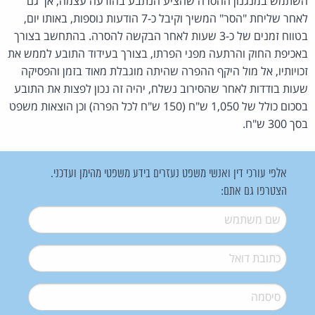
השתמש במנגנון ההסרה שהציע הנתבע בהודעה עצמה, אך גם
לאחר שליחת "הסר" המשיך וקיבל כ-7 הודעות נוספות, באותו יום,
בטווח זמנים של כ-3 שעות לאחר הבקשה להסרה. בהתחשב בצורך
באכיפת החוק והרתעה מפני הפרתו, בצורך בעידוד התובע לממש את
זכויותיו, אל מול היקף ההפרה שהיתה מוגבלת מאוד בזמן והפסיקה
שעות בודדות לאחר שהסירוב נשלח, יהיה זה נכון לפצות את התובע
בסכום כולל של 1,050 ש"ח (150 ש"ח לכל הפרה) וכן הוצאות משפט
בסך 300 ש"ח.
אלפי עורכי דין ואנשי משפט נעזרים בידע משפטי מהימן ועדכני.
הצטרפו גם אתם:
שם משתמש
*
דואל
*
סיסמה
*