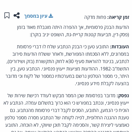
שתפו ע
שמו
עיון במסמך
זמן קריאה:
פחות מדקה
הודעות הבנק פרסומיות, אך ההפרה היתה מוגבלת מאוד בזמן
(פסק-דין, תביעות קטנות קריית-גת, השופט יניב בוקר):
העובדות:
התובע טען כי הבנק הנתבע שלח לו דברי פרסומת
במסרונים, ללא הסכמתו המפורשת, ולאחר ששלח הודעות סירוב
לנתבע, בניגוד להוראות סעיף 30א לחוק התקשורת (בזק ושידורים),
התשמ"ב-1982. ההודעות מציעות ייעוץ פנסיוני. הנתבע טען, בין
היתר, כי מספר הטלפון נרשם במערכותיו כמספר של לקוח וכי מדובר
בהצעה לקבלת מידע פנסיוני.
נפסק:
מדובר בפרסומת שכן המסר מבקש לעודד רכישת שירות של
ייעוץ פנסיוני, ונכתב במפורש כי הוא כרוך בתשלום עמלה. הנתבע לא
הוכיח כי הנמען, התובע, הסכים לקבל דברי פרסומת מהנתבע. גם
טענת ההגנה החלופית, לפיה לקוחה של הנתבע מסרה מספר טלפון
כאמצעי ליצירת קשר, והסכימה לקבל תוכן שיווקי, לא הוכחה. התובע