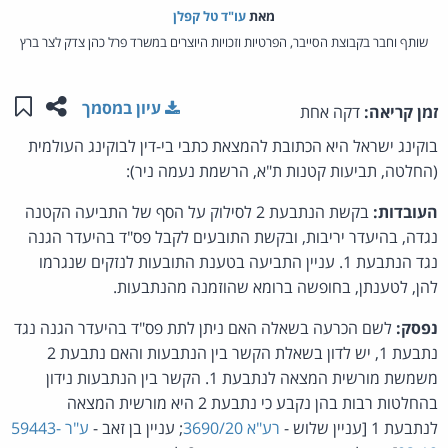
מאת‏
עו"ד טל קפלן
שותף וחבר בקבוצת הסייבר, הפרטיות וזכויות היוצרים במשרד פרל כהן צדק לצר ברץ
שתפו ע
שמו
עיון במסמך
זמן קריאה:
דקה אחת
בוקינג ישראל היא הכתובת להמצאת כתבי בי-דין לבוקינג העולמית
(החלטה, תביעות קטנות ת"א, הרשמת נעמה ניר):
העובדות:
בקשת הנתבעת 2 לסילוק על הסף של התביעה הקטנה
נגדה, בהיעדר יריבות, ובקשת התובעים לקבל פס"ד בהיעדר הגנה
נגד הנתבעת 1. עניין התביעה בטענת התובעות לנזקים שנגרמו
להן, לטענתן, בחופשה ברומא שהוזמנה מהנתבעות.
נפסק:
לשם הכרעה בשאלה האם ניתן לתת פס"ד בהיעדר הגנה נגד
נתבעת 1, יש לדון בשאלת הקשר בין הנתבעות והאם נתבעת 2
משמשת מורשית המצאה לנתבעת 1. הקשר בין הנתבעות נידון
בהחלטות רבות בהן נקבע כי נתבעת 2 היא מורשית המצאה
לנתבעת 1 [עניין שלוש -
רע"א 3690/20
; עניין בן זאב -
ע"ר 59443-