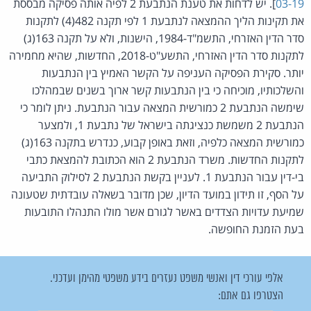
03-19
]. יש לדחות את טענת הנתבעת 2 לפיה אותה פסיקה מבססת
את תקינות הליך ההמצאה לנתבעת 1 לפי תקנה 482(4) לתקנות
סדר הדין האזרחי, התשמ"ד-1984, הישנות, ולא על תקנה 163(ג)
לתקנות סדר הדין האזרחי, התשע"ט-2018, החדשות, שהיא מחמירה
יותר. סקירת הפסיקה העניפה על הקשר האמיץ בין הנתבעות
והשלכותיו, מוכיחה כי בין הנתבעות קשר ארוך בשנים שבמהלכו
שימשה הנתבעת 2 כמורשית המצאה עבור הנתבעת. ניתן לומר כי
הנתבעת 2 משמשת כנציגתה בישראל של נתבעת 1, ולמצער
כמורשית המצאה כלפיה, וזאת באופן קבוע, כנדרש בתקנה 163(ג)
לתקנות החדשות. משרד הנתבעת 2 הוא הכתובת להמצאת כתבי
בי-דין עבור הנתבעת 1. לעניין בקשת הנתבעת 2 לסילוק התביעה
על הסף, זו תידון במועד הדיון, שכן מדובר בשאלה עובדתית שטעונה
שמיעת עדויות הצדדים באשר לגורם אשר מולו התנהלו התובעות
בעת הזמנת החופשה.
אלפי עורכי דין ואנשי משפט נעזרים בידע משפטי מהימן ועדכני.
הצטרפו גם אתם: