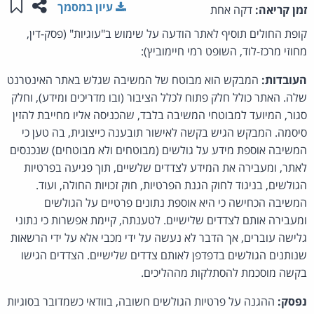
שתפו ע
שמו
עיון במסמך
זמן קריאה:
דקה אחת
קופת החולים תוסיף לאתר הודעה על שימוש ב"עוגיות" (פסק-דין,
מחוזי מרכז-לוד, השופט רמי חיימוביץ):
העובדות:
המבקש הוא מבוטח של המשיבה שגלש באתר האינטרנט
שלה. האתר כולל חלק פתוח לכלל הציבור (ובו מדריכים ומידע), וחלק
סגור, המיועד למבוטחי המשיבה בלבד, שהכניסה אליו מחייבת להזין
סיסמה. המבקש הגיש בקשה לאישור תובענה כייצוגית, בה טען כי
המשיבה אוספת מידע על גולשים (מבוטחים ולא מבוטחים) שנכנסים
לאתר, ומעבירה את המידע לצדדים שלשיים, תוך פגיעה בפרטיות
הגולשים, בניגוד לחוק הגנת הפרטיות, חוק זכויות החולה, ועוד.
המשיבה הכחישה כי היא אוספת נתונים פרטיים על הגולשים
ומעבירה אותם לצדדים שלישיים. לטענתה, קיימת אפשרות כי נתוני
גלישה עוברים, אך הדבר לא נעשה על ידי מכבי אלא על ידי הרשאות
שנותנים הגולשים בדפדפן לאותם צדדים שלישיים. הצדדים הגישו
בקשה מוסכמת להסתלקות מההליכים.
נפסק:
ההגנה על פרטיות הגולשים חשובה, בוודאי כשמדובר בסוגיות