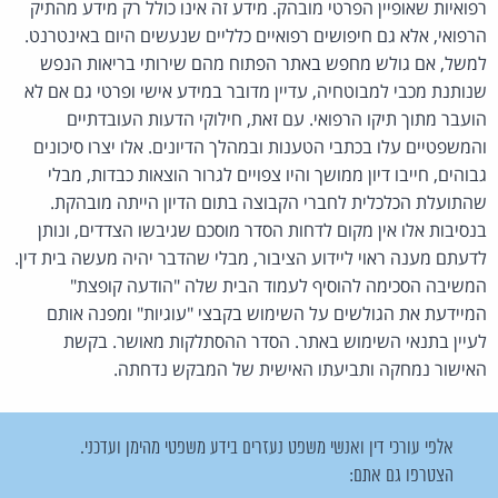
רפואיות שאופיין הפרטי מובהק. מידע זה אינו כולל רק מידע מהתיק
הרפואי, אלא גם חיפושים רפואיים כלליים שנעשים היום באינטרנט.
למשל, אם גולש מחפש באתר הפתוח מהם שירותי בריאות הנפש
שנותנת מכבי למבוטחיה, עדיין מדובר במידע אישי ופרטי גם אם לא
הועבר מתוך תיקו הרפואי. עם זאת, חילוקי הדעות העובדתיים
והמשפטיים עלו בכתבי הטענות ובמהלך הדיונים. אלו יצרו סיכונים
גבוהים, חייבו דיון ממושך והיו צפויים לגרור הוצאות כבדות, מבלי
שהתועלת הכלכלית לחברי הקבוצה בתום הדיון הייתה מובהקת.
בנסיבות אלו אין מקום לדחות הסדר מוסכם שגיבשו הצדדים, ונותן
לדעתם מענה ראוי ליידוע הציבור, מבלי שהדבר יהיה מעשה בית דין.
המשיבה הסכימה להוסיף לעמוד הבית שלה "הודעה קופצת"
המיידעת את הגולשים על השימוש בקבצי "עוגיות" ומפנה אותם
לעיין בתנאי השימוש באתר. הסדר ההסתלקות מאושר. בקשת
האישור נמחקה ותביעתו האישית של המבקש נדחתה.
אלפי עורכי דין ואנשי משפט נעזרים בידע משפטי מהימן ועדכני.
הצטרפו גם אתם: